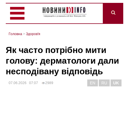
Головна
>
Здоров'я
Як часто потрібно мити
голову: дерматологи дали
несподівану відповідь
EN
RU
UK
07.06.2026 07:07
2989