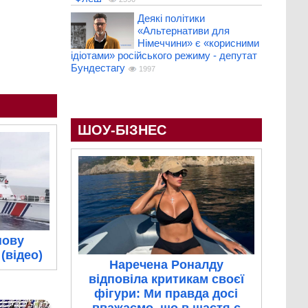
Деякі політики
«Альтернативи для
Німеччини» є «корисними
ідіотами» російського режиму - депутат
Бундестагу
1997
ШОУ-БІЗНЕС
нову
(відео)
Наречена Роналду
відповіла критикам своєї
фігури: Ми правда досі