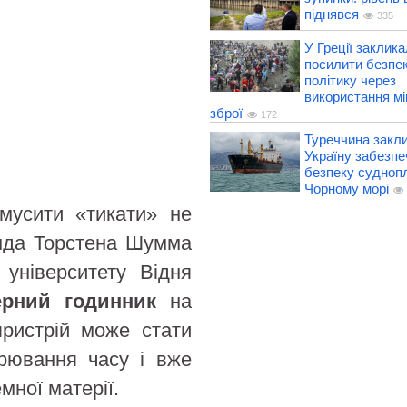
піднявся
335
У Греції заклик
посилити безпе
політику через
використання міг
зброї
172
Туреччина закл
Україну забезпе
безпеку судноп
Чорному морі
змусити «тикати» не
анда Торстена Шумма
 університету Відня
ерний годинник
на
пристрій може стати
ірювання часу і вже
мної матерії.