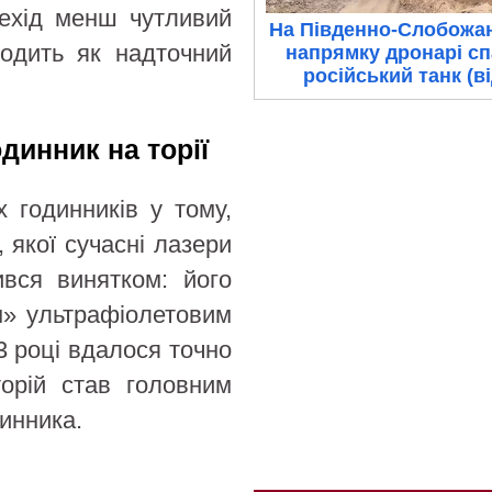
рехід менш чутливий
На Південно-Слобожа
ходить як надточний
напрямку дронарі с
російський танк (в
динник на торії
 годинників у тому,
 якої сучасні лазери
ився винятком: його
м» ультрафіолетовим
3 році вдалося точно
торій став головним
инника.