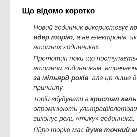
Що відомо коротко
Новий годинник використовує
к
ядер торію
, а не електронів, я
атомних годинниках.
Прототип поки що поступаєть
атомним годинникам, втрачаю
за мільярд років
, але це лише 
принципу.
Торій вбудували в
кристал кал
опромінюють ультрафіолетовим
виконує роль «тику» годинника.
Ядро торію має
дуже точний е