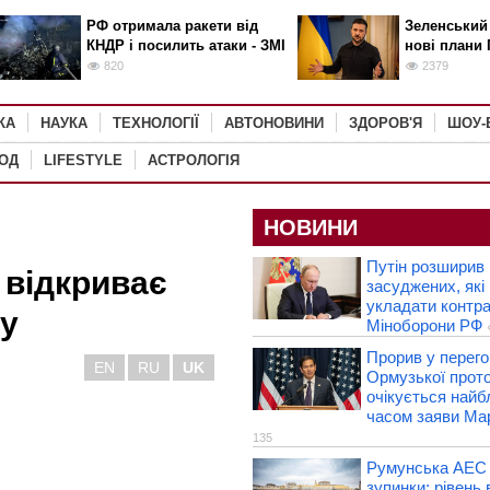
РФ отримала ракети від
Зеленський
КНДР і посилить атаки - ЗМІ
нові плани 
820
2379
КА
НАУКА
ТЕХНОЛОГІЇ
АВТОНОВИНИ
ЗДОРОВ'Я
ШОУ-
РОД
LIFESTYLE
АСТРОЛОГІЯ
НОВИНИ
Путін розширив 
 відкриває
засуджених, які
укладати контра
су
Міноборони РФ
Прорив у перег
EN
RU
UK
Ормузької прот
очікується най
часом заяви Ма
135
Румунська АЕС
зупинки: рівень 