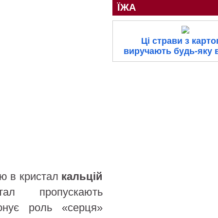
ЇЖА
Ці страви з карто
виручають будь-яку 
ю в кристал
кальцій
л пропускають
конує роль «серця»