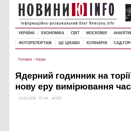
УКРАЇНА
ЕКОНОМІКА
СВІТ
MОСКОВІЯ
АНАЛІТИ
ФОТОРЕПОРТАЖ
ЦЕ ЦІКАВО
KУЛІНАРІЯ
САД-ГО
Головна
>
Наука
Ядерний годинник на торії
нову еру вимірювання ча
13.06.2026 07:44
525