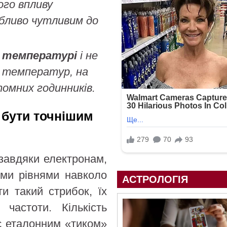
ого впливу
обливо чутливим до
й температурі
і не
х температур, на
томних годинників.
 бути точнішим
завдяки електронам,
ими рівнями навколо
АСТРОЛОГІЯ
и такий стрибок, їх
частоти. Кількість
 є еталонним «тиком»