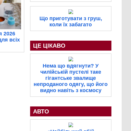
Що приготувати з груш,
коли їх забагато
я 2026
для всіх
ЦЕ ЦІКАВО
Нема що вдягнути? У
чилійській пустелі таке
гігантське звалище
непроданого одягу, що його
видно навіть з космосу
АВТО