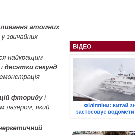
оливання атомних
к у звичайних
ВІДЕО
ся найкращим
чи
десятки секунд
демонстрація
ьцій фториду
і
Філіппіни: Китай з
 лазером, який
застосовує водомети 
нергетичний