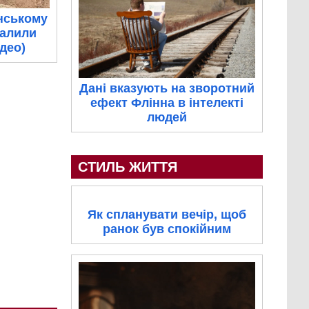
нському
палили
ідео)
Дані вказують на зворотний
ефект Флінна в інтелекті
людей
СТИЛЬ ЖИТТЯ
Як спланувати вечір, щоб
ранок був спокійним