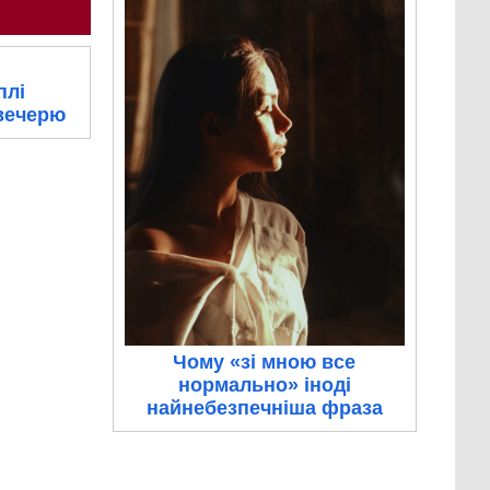
плі
вечерю
Чому «зі мною все
нормально» іноді
найнебезпечніша фраза