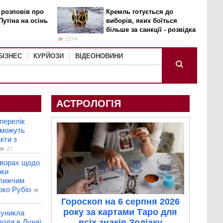
 розповів про
Кремль готується до
Путіна на осінь
виборів, яких боїться
більше за санкції - розвідка
2374
БІЗНЕС
КУРЙОЗИ
ВІДЕОНОВИНИ
АСТРОЛОГІЯ
перелік
 можуть
кти з
27
оворах щодо
оки
ближчим
рко Рубіо
Гороскоп на 6 серпня 2026
року за картами Таро для
 уникла
води в Дунаї
всіх знаків Зодіаку