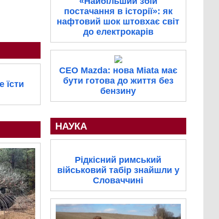
«Найбільший збій
постачання в історії»: як
нафтовий шок штовхає світ
до електрокарів
CEO Mazda: нова Miata має
бути готова до життя без
е їсти
бензину
НАУКА
Рідкісний римський
військовий табір знайшли у
Словаччині