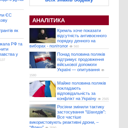
али ЄС
АНАЛІТИКА
кову
Кремль хоче показати
рантів як
відсутність антивоєнного
порядку денного на
икала РФ та
виборах - політолог
560
чити
Понад половина поляків
лавства у
підтримує продовження
137
військової допомоги
Україні — опитування
1580
Майже половина поляків
покладають
відповідальність за
конфлікт на Україну
2565
Росіяни змінили тактику
застосування “Шахедів”:
Все частіше
використовують реактивні дрони, –
“Флеш”
2590