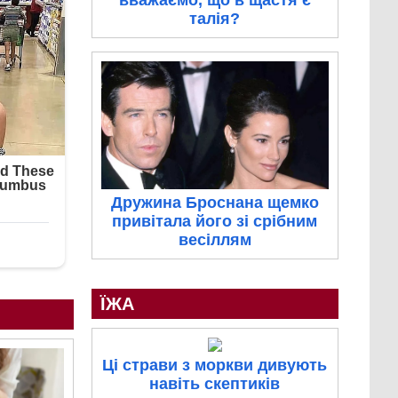
вважаємо, що в щастя є
талія?
Дружина Броснана щемко
привітала його зі срібним
весіллям
ЇЖА
Ці страви з моркви дивують
навіть скептиків