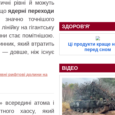
ичні рівні й можуть
 що
ядерні переходи
 значно точнішого
ЗДОРОВ'Я'
лінійку на гігантську
ни стає помітнішою.
инник, який втратить
Ці продукти краще н
перед сном
в — довше, ніж існує
ВІДЕО
вні рифтові долини на
» всередині атома і
тного хаосу, який