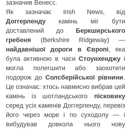
зазначив Венесс.
Як зазначає Irish News, від
Доггерленду
камінь міг бути
доставлений до
Беркширського
гребеня
(Berkshire Ridgeway) —
найдавнішої дороги в Європі
, яка
була активною в часи
Стоунхенджу
і
могла полегшити або заохотити
подорож до
Солсберійської рівнини
.
Це означає: хтось навмисно вибрав цей
камінь із шотландського
пісковику
серед усіх каменів Доггерленду, перевіз
його через море і по суходолу — і
вибудував довкола нього нову