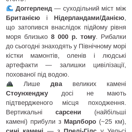
Доггерленд
— суходільний міст між
Британією
і
Нідерландами/Данією
,
що затопився внаслідок підйому рівня
моря близько
8 000 р. тому
. Рибалки
до сьогодні знаходять у Північному морі
кістки мамонтів, оленів і людські
артефакти — залишки цивілізації,
похованої під водою.
Лише
два
великих камені
Стоунхенджу
досі не мають
підтвердженого місця походження.
Вертикальні
сарсени
(найбільші
камені) прибули з
Марлборо
(~25 км),
сині камені
— з
Прелі-Гілс
у Уельсі