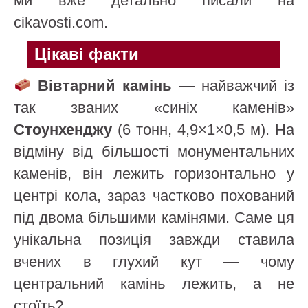
ми вже детально писали на
cikavosti.com.
Цікаві факти
Вівтарний камінь
— найважчий із
так званих «синіх каменів»
Стоунхенджу
(6 тонн, 4,9×1×0,5 м). На
відміну від більшості монументальних
каменів, він лежить горизонтально у
центрі кола, зараз частково похований
під двома більшими камінями. Саме ця
унікальна позиція завжди ставила
вчених в глухий кут — чому
центральний камінь лежить, а не
стоїть?