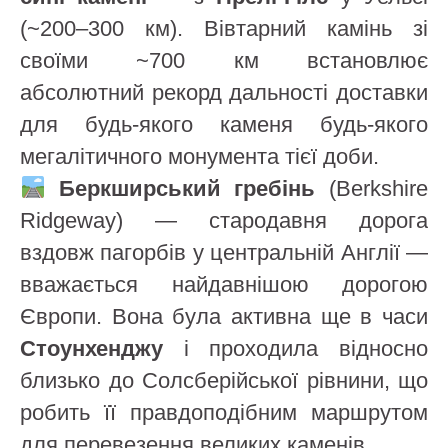
(~200–300 км). Вівтарний камінь зі
своїми ~700 км встановлює
абсолютний рекорд дальності доставки
для будь-якого каменя будь-якого
мегалітичного монумента тієї доби.
Беркширський гребінь
(Berkshire
Ridgeway) — стародавня дорога
вздовж пагорбів у центральній Англії —
вважається найдавнішою дорогою
Європи. Вона була активна ще в часи
Стоунхенджу
і проходила відносно
близько до Солсберійської рівнини, що
робить її правдоподібним маршрутом
для перевезення великих каменів.