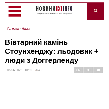
Головна
>
Наука
Вівтарний камінь
Стоунхенджу: льодовик +
люди з Доггерленду
EN
RU
UK
05.06.2026 18:55
418