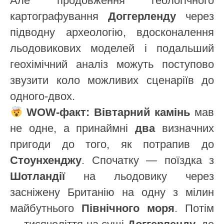
Але продовження геологічного
картографування
Доггерленду
через
підводну археологію, вдосконалення
льодовикових моделей і подальший
геохімічний аналіз можуть поступово
звузити коло можливих сценаріїв до
одного-двох.
WOW-факт:
Вівтарний камінь
мав
не одне, а принаймні
два
визначних
пригоди до того, як потрапив до
Стоунхенджу
. Спочатку — поїздка з
Шотландії
на льодовику через
засніжену Британію на одну з мілин
майбутнього
Північного моря
. Потім