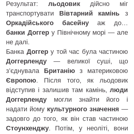
Результат:
льодовик
дійсно міг
транспортувати
Вівтарний камінь
з
Оркадійського басейну
аж до…
банки Доггер
у Північному морі — але
не далі.
Банка
Доггер
у той час була частиною
Доггерленду
— великої суші, що
з’єднувала
Британію
з материковою
Європою
. Після того, як льодовик
відступив і залишив там камінь,
люди
Доггерленду
могли знайти його і
надати йому
культурного значення
—
задовго до того, як він став частиною
Стоунхенджу
. Потім, у неоліті, вони