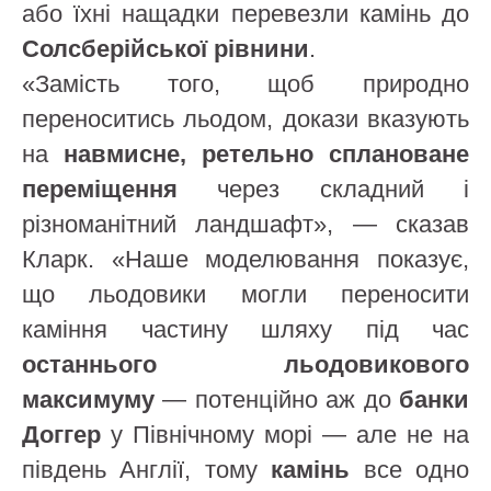
або їхні нащадки перевезли камінь до
Солсберійської рівнини
.
«Замість того, щоб природно
переноситись льодом, докази вказують
на
навмисне, ретельно сплановане
переміщення
через складний і
різноманітний ландшафт», — сказав
Кларк. «Наше моделювання показує,
що льодовики могли переносити
каміння частину шляху під час
останнього льодовикового
максимуму
— потенційно аж до
банки
Доггер
у Північному морі — але не на
південь Англії, тому
камінь
все одно