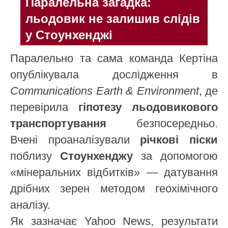
Паралельна загадка:
льодовик не залишив слідів
у Стоунхенджі
Паралельно та сама команда Кертіна
опублікувала дослідження в
Communications Earth & Environment
, де
перевірила
гіпотезу льодовикового
транспортування
безпосередньо.
Вчені проаналізували
річкові піски
поблизу
Стоунхенджу
за допомогою
«мінеральних відбитків» — датування
дрібних зерен методом геохімічного
аналізу.
Як зазначає Yahoo News, результати