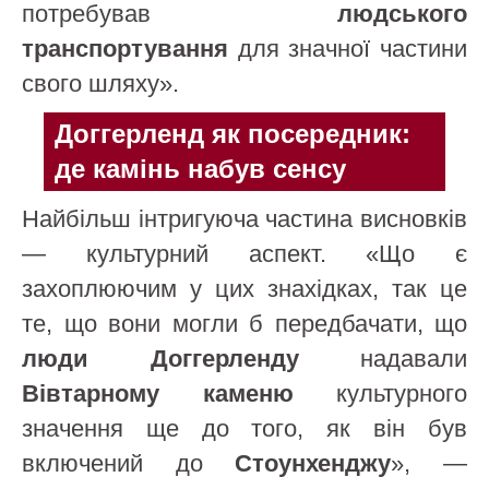
потребував
людського
транспортування
для значної частини
свого шляху».
Доггерленд як посередник:
де камінь набув сенсу
Найбільш інтригуюча частина висновків
— культурний аспект. «Що є
захоплюючим у цих знахідках, так це
те, що вони могли б передбачати, що
люди Доггерленду
надавали
Вівтарному каменю
культурного
значення ще до того, як він був
включений до
Стоунхенджу
», —