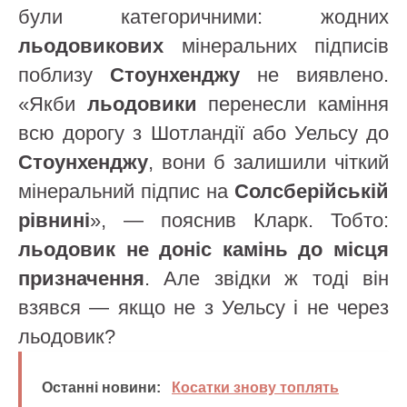
були категоричними: жодних
льодовикових
мінеральних підписів
поблизу
Стоунхенджу
не виявлено.
«Якби
льодовики
перенесли каміння
всю дорогу з Шотландії або Уельсу до
Стоунхенджу
, вони б залишили чіткий
мінеральний підпис на
Солсберійській
рівнині
», — пояснив Кларк. Тобто:
льодовик не доніс камінь до місця
призначення
. Але звідки ж тоді він
взявся — якщо не з Уельсу і не через
льодовик?
Останні новини:
Косатки знову топлять