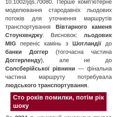
10.1002/jqs.70080. Перше комп’ютерне
моделювання стародавніх льодових
потоків для уточнення маршрутів
транспортування
Вівтарного каменя
Стоунхенджу
. Висновок:
льодовик
MIG
переніс камінь з
Шотландії
до
банки Доггер
(тогочасна частина
Доггерленду
), але не до
Солсберійської рівнини
— фінальна
частина маршруту потребувала
людського транспортування
.
Сто років помилки, потім рік
шоку