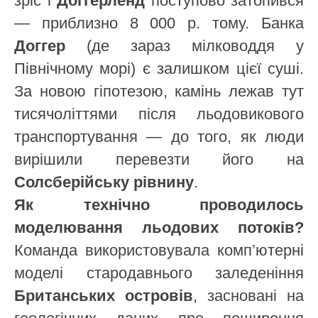
зріс і
Доггерленд
поступово затопився
— приблизно 8 000 р. тому. Банка
Доггер
(де зараз мілководдя у
Північному морі) є залишком цієї суші.
За новою гіпотезою, камінь лежав тут
тисячоліттями після льодовикового
транспортування — до того, як люди
вирішили перевезти його на
Солсберійську рівнину
.
Як технічно проводилось
моделювання льодових потоків?
Команда використовувала комп’ютерні
моделі стародавнього заледеніння
Британських островів
, засновані на