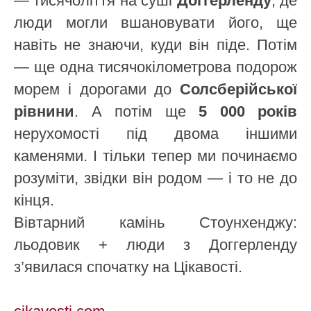
— тисячоліття на суші
Доггерленду
, де
люди могли вшановувати його, ще
навіть не знаючи, куди він піде. Потім
— ще одна тисячокілометрова подорож
морем і дорогами до
Солсберійської
рівнини
. А потім ще
5 000 років
нерухомості під двома іншими
каменями. І тільки тепер ми починаємо
розуміти, звідки він родом — і то не до
кінця.
Вівтарний камінь Стоунхенджу:
льодовик + люди з Доггерленду
з’явилася спочатку на Цікавості.