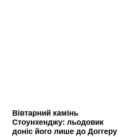
Вівтарний камінь
Стоунхенджу: льодовик
доніс його лише до Доггеру