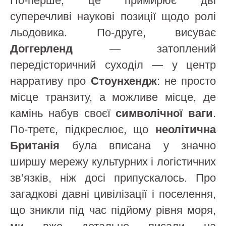
По-перше, це примирює дві
суперечливі наукові позиції щодо ролі
льодовика. По-друге, висуває
Доггерленд
— затоплений
передісторичний суходіл — у центр
нарративу про
Стоунхендж
: не просто
місце транзиту, а можливе місце, де
камінь набув своєї
символічної ваги
.
По-третє, підкреслює, що
неолітична
Британія
була вписана у значно
ширшу мережу культурних і логістичних
зв’язків, ніж досі припускалось. Про
загадкові давні цивілізації і поселення,
що зникли під час підйому рівня моря,