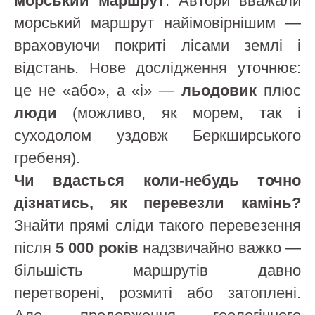
морський маршрут
. Автори вважали
морський маршрут найімовірнішим —
враховуючи покриті лісами землі і
відстань. Нове дослідження уточнює:
це не «або», а «і» —
льодовик
плюс
люди
(можливо, як морем, так і
суходолом уздовж Беркширського
гребеня).
Чи вдасться коли-небудь точно
дізнатись, як перевезли камінь?
Знайти прямі сліди такого перевезення
після
5 000 років
надзвичайно важко —
більшість маршрутів давно
перетворені, розмиті або затоплені.