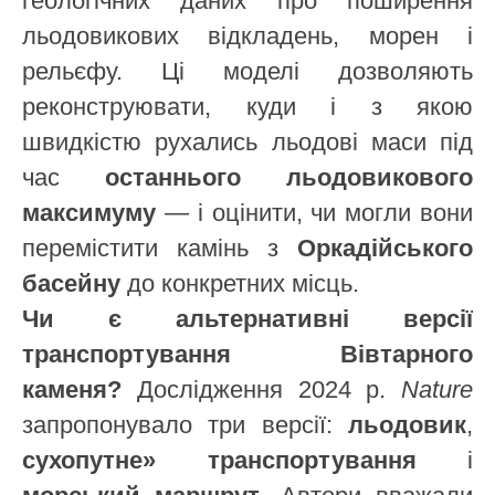
геологічних даних про поширення
льодовикових відкладень, морен і
рельєфу. Ці моделі дозволяють
реконструювати, куди і з якою
швидкістю рухались льодові маси під
час
останнього льодовикового
максимуму
— і оцінити, чи могли вони
перемістити камінь з
Оркадійського
басейну
до конкретних місць.
Чи є альтернативні версії
транспортування Вівтарного
каменя?
Дослідження 2024 р.
Nature
запропонувало три версії:
льодовик
,
сухопутне» транспортування
і