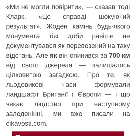
«Ми не могли повірити», — сказав тоді
Кларк. «Це справді шокуючий
результат». Жоден камінь будь-якого
монумента тієї доби раніше не
документувався як перевезений на таку
відстань. Але
як
він опинився за
700 км
від свого джерела — залишалось
цілковитою загадкою. Про те, як
льодовикові часи формували
ландшафт Британії і Європи — і що
чекає людство при наступному
заледенінні, ми вже писали на
cikavosti.com.