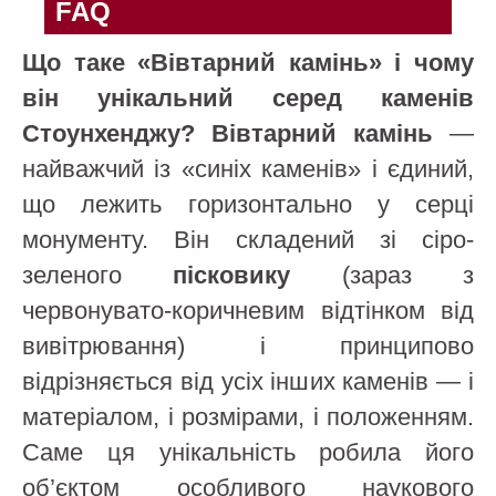
FAQ
Що таке «Вівтарний камінь» і чому
він унікальний серед каменів
Стоунхенджу?
Вівтарний камінь
—
найважчий із «синіх каменів» і єдиний,
що лежить горизонтально у серці
монументу. Він складений зі сіро-
зеленого
пісковику
(зараз з
червонувато-коричневим відтінком від
вивітрювання) і принципово
відрізняється від усіх інших каменів — і
матеріалом, і розмірами, і положенням.
Саме ця унікальність робила його
об’єктом особливого наукового