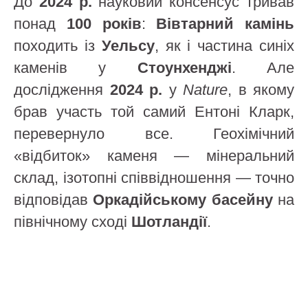
До
2024 р.
науковий консенсус тривав
понад
100 років
:
Вівтарний камінь
походить із
Уельсу
, як і частина синіх
каменів у
Стоунхенджі
. Але
дослідження
2024 р.
у
Nature
, в якому
брав участь той самий Ентоні Кларк,
перевернуло все. Геохімічний
«відбиток» каменя — мінеральний
склад, ізотопні співвідношення — точно
відповідав
Оркадійському басейну
на
північному сході
Шотландії
.