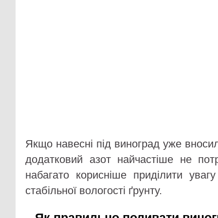
Якщо навесні під виноград уже вносил
додатковий азот найчастіше не пот
набагато корисніше приділити увагу
стабільної вологості ґрунту.
Як правильно поливати виног