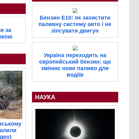
Бензин E10: як захистити
паливну систему авто і не
и за
зіпсувати двигун
покою
Україна переходить на
європейський бензин: що
змінює нове паливо для
водіїв
НАУКА
нському
палили
ідео)