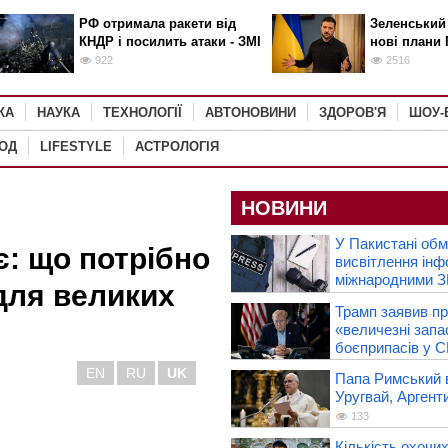
РФ отримала ракети від
Зеленський
КНДР і посилить атаки - ЗМІ
нові плани 
922
2516
КА
НАУКА
ТЕХНОЛОГІЇ
АВТОНОВИНИ
ЗДОРОВ'Я
ШОУ-
РОД
LIFESTYLE
АСТРОЛОГІЯ
НОВИНИ
У Пакистані об
є: що потрібно
висвітлення інф
міжнародними З
 для великих
Трамп заявив п
«величезні запа
боєприпасів у 
EN
RU
UK
Папа Римський в
Уругвай, Аргент
133
Кількість охочи