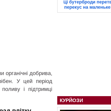
Ці бутерброди перет
перекус на маленьке
и органічні добрива,
рібен. У цей період
 поливу і підтримці
КУРЙОЗИ
рад влітку