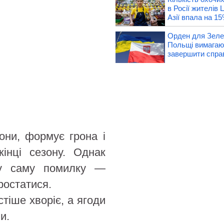
в Росії жителів
Азії впала на 1
Орден для Зелен
Польщі вимагают
завершити спра
они, формує грона і
інці сезону. Однак
ту саму помилку —
ростатися.
стіше хворіє, а ягоди
и.