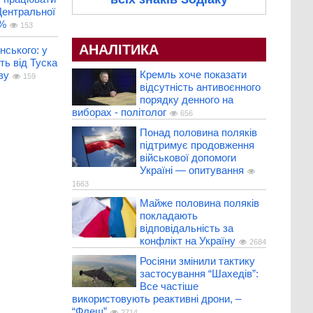
 Центральної
5%
153
АНАЛІТИКА
ського: у
ь від Туска
Кремль хоче показати
ву
159
відсутність антивоєнного
порядку денного на
виборах - політолог
656
Понад половина поляків
підтримує продовження
військової допомоги
Україні — опитування
1663
Майже половина поляків
покладають
відповідальність за
конфлікт на Україну
2684
Росіяни змінили тактику
застосування “Шахедів”:
Все частіше
використовують реактивні дрони, –
“Флеш”
2714