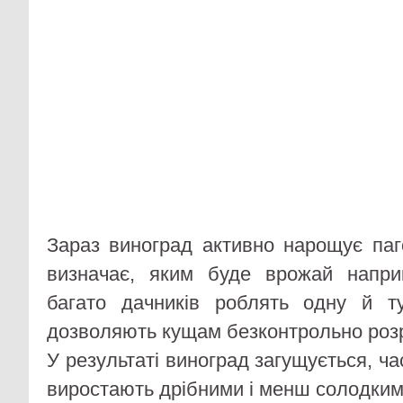
Зараз виноград активно нарощує паг
визначає, яким буде врожай наприк
багато дачників роблять одну й 
дозволяють кущам безконтрольно роз
У результаті виноград загущується, ча
виростають дрібними і менш солодким