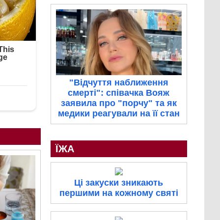
"Відчуття наближення
смерті": співачка Вояж
заявила про "порчу" та як
медики реагували на її стан
ЇЖА
Ці закуски зникають
першими на кожному святі