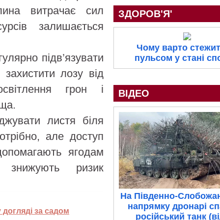
ина витрачає сил
ЗДОРОВ'Я'
рсів залишається
Чому варто стежит
гулярно підв’язувати
пульсом у стані с
 захистити лозу від
світлення грон і
ВІДЕО
ща.
іджувати листя біля
отрібно, але доступ
 допомагають ягодам
 знижують ризик
На Південно-Слобожа
напрямку дронарі с
 догляді за садом
російський танк (в