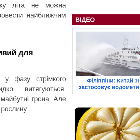
ку літа не можна
провести найближчим
ВІДЕО
ивий для
ь у фазу стрімкого
Філіппіни: Китай з
застосовує водомети 
дко витягуються,
 майбутні грона. Але
 рослину.