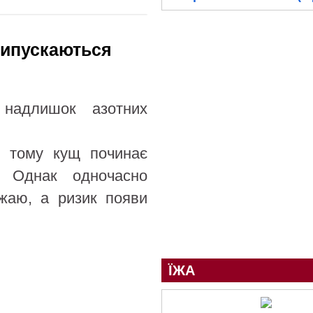
рипускаються
адлишок азотних
я, тому кущ починає
. Однак одночасно
ожаю, а ризик появи
ЇЖА