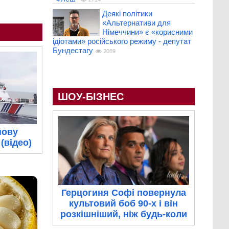
Деякі політики
«Альтернативи для
Німеччини» є «корисними
ідіотами» російського режиму - депутат
Бундестагу
2089
ШОУ-БІЗНЕС
нову
(відео)
Герцогиня Софі повернула
культовий боб 90-х і він
розкішніший, ніж будь-коли