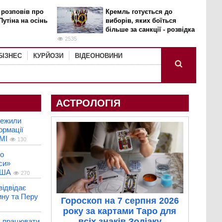
 розповів про
Кремль готується до
Путіна на осінь
виборів, яких боїться
більше за санкції - розвідка
2535
БІЗНЕС
КУРЙОЗИ
ВІДЕОНОВИНИ
АСТРОЛОГІЯ
межили
ормації
МІ
130
ро
си»
США
270
ідвідає
ину та Перу
Гороскоп на 7 серпня 2026
року за картами Таро для
всіх знаків Зодіаку
х працювати