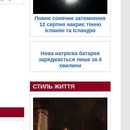
Повне сонячне затемнення
12 серпня накриє тінню
Іспанію та Ісландію
Нова натрієва батарея
заряджається лише за 4
хвилини
СТИЛЬ ЖИТТЯ