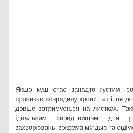
Якщо кущ стає занадто густим, со
проникає всередину крони, а після до
довше затримується на листках. Та
ідеальним середовищем для ро
захворювань, зокрема мілдью та оїдіу