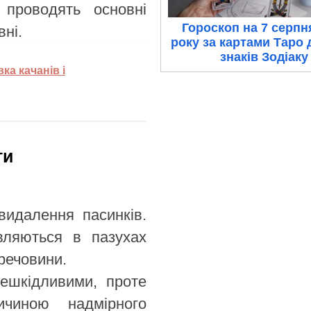
 проводять основні
Гороскоп на 7 серпн
ні.
року за картами Таро 
знаків Зодіаку
ка качанів і
ти
видалення пасинків.
являються в пазухах
речовини.
ешкідливими, проте
чиною надмірного