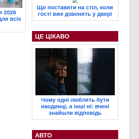
Що поставити на стіл, коли
я 2026
гості вже дзвонять у двері
для всіх
ЦЕ ЦІКАВО
Чому одні люблять бути
наодинці, а інші ні: вчені
знайшли відповідь
АВТО