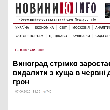
УКРАЇНА
ЕКОНОМІКА
СВІТ
MОСКОВІЯ
АНАЛІТИ
ФОТОРЕПОРТАЖ
ЦЕ ЦІКАВО
KУЛІНАРІЯ
САД-ГО
Головна
>
Сад-город
Виноград стрімко зароста
видалити з куща в червні
грон
07.06.2026 18:25
745