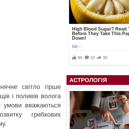
АСТРОЛОГІЯ
нячне світло гірше
щів і поливів волога
кі умови вважаються
звитку грибкових
му.