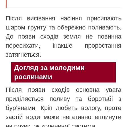
Після висівання насіння присипають
шаром ґрунту та обережно поливають.
До появи сходів земля не повинна
пересихати, інакше проростання
затягнеться.
Догляд за молодими
рослинами
Після появи сходів основна увага
приділяється поливу та боротьбі з
бур’янами. Кріп любить вологу, проте
застій води може негативно вплинути
на розвиток кореневої системи.