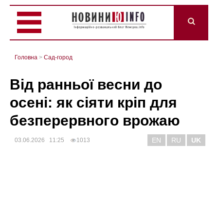
Головна
>
Сад-город
Від ранньої весни до
осені: як сіяти кріп для
безперервного врожаю
EN
RU
UK
03.06.2026 11:25
1013