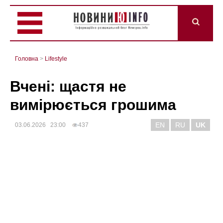
Головна
>
Lifestyle
Вчені: щастя не
вимірюється грошима
EN
RU
UK
03.06.2026 23:00
437