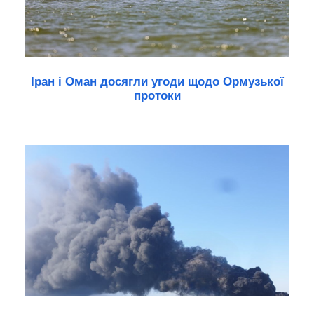
Іран і Оман досягли угоди щодо Ормузької
протоки