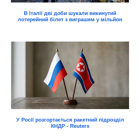
В Італії дві доби шукали викинутий
лотерейний білет з виграшем у мільйон
У Росії розгортається ракетний підрозділ
КНДР - Reuters