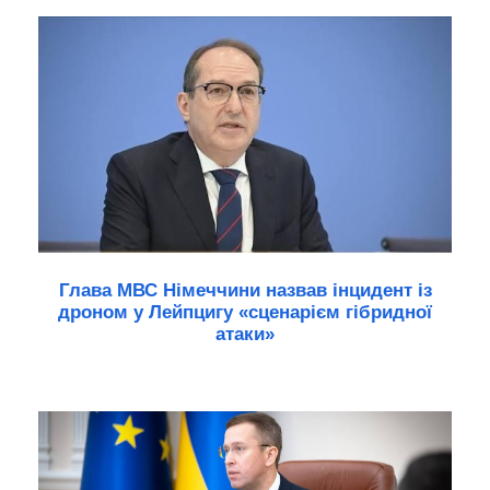
Глава МВС Німеччини назвав інцидент із
дроном у Лейпцигу «сценарієм гібридної
атаки»