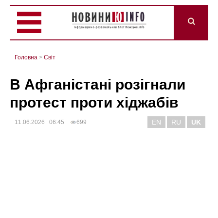
Головна
>
Світ
В Афганістані розігнали
протест проти хіджабів
EN
RU
UK
11.06.2026 06:45
699