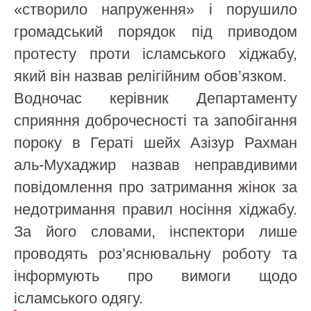
«створило напруження» і порушило
громадський порядок під приводом
протесту проти ісламського хіджабу,
який він назвав релігійним обов’язком.
Водночас керівник Департаменту
сприяння доброчесності та запобігання
пороку в Гераті шейх Азізур Рахман
аль-Мухаджир назвав неправдивими
повідомлення про затримання жінок за
недотримання правил носіння хіджабу.
За його словами, інспектори лише
проводять роз’яснювальну роботу та
інформують про вимоги щодо
ісламського одягу.