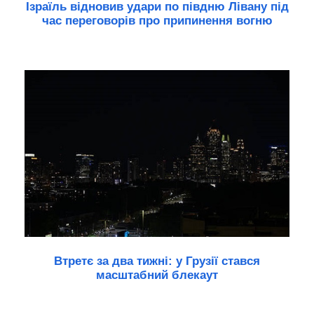
Ізраїль відновив удари по півдню Лівану під
час переговорів про припинення вогню
Втретє за два тижні: у Грузії стався
масштабний блекаут