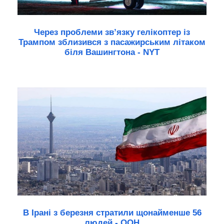
Через проблеми зв’язку гелікоптер із
Трампом зблизився з пасажирським літаком
біля Вашингтона - NYT
В Ірані з березня стратили щонайменше 56
людей - ООН