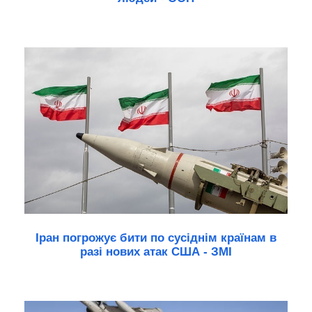
Іран погрожує бити по сусіднім країнам в
разі нових атак США - ЗМІ