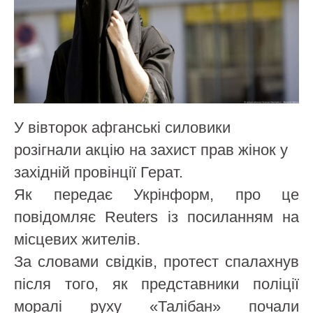
У вівторок афганські силовики
розігнали акцію на захист прав жінок у
західній провінції Герат.
Як передає Укрінформ, про це
повідомляє Reuters із посиланням на
місцевих жителів.
За словами свідків, протест спалахнув
після того, як представники поліції
моралі руху «Талібан» почали