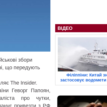
ВІДЕО
йськові збори
дні, що передують
Філіппіни: Китай з
застосовує водомети 
яє The Insider.
аїни Геворг Папоян,
аліста про чутки,
планує привезти з РФ