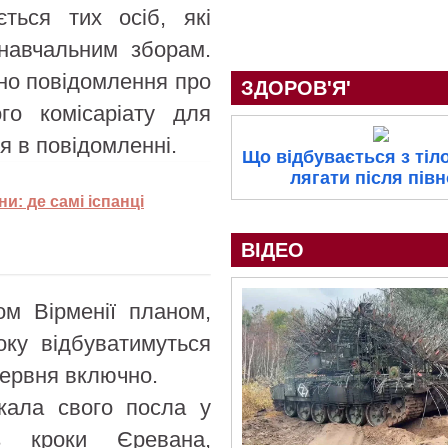
ться тих осіб, які
 навчальним зборам.
ено повідомлення про
ЗДОРОВ'Я'
ого комісаріату для
я в повідомленні.
Що відбувається з тіл
лягати після півн
и: де самі іспанці
ВІДЕО
ом Вірменії планом,
оку відбуватимуться
 червня включно.
кала свого посла у
з кроки Єревана,