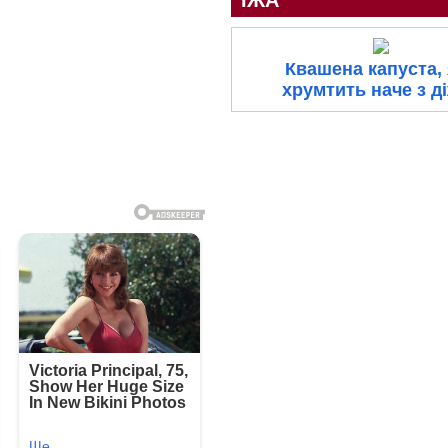
Квашена капуста, 
хрумтить наче з д