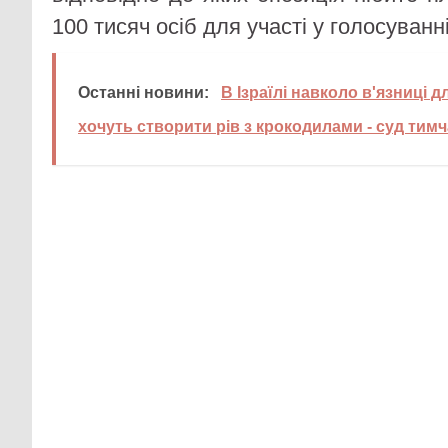
100 тисяч осіб для участі у голосуванні
Останні новини:
В Ізраїлі навколо в'язниці 
хочуть створити рів з крокодилами - суд ти