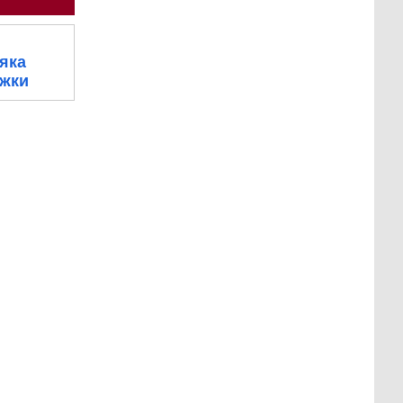
яка
іжки