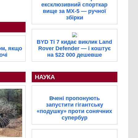
ексклюзивний спорткар
вище за MX-5 — ручної
збірки
BYD Ti 7 кидає виклик Land
Rover Defender — і коштує
ом, якщо
на $22 000 дешевше
очі
НАУКА
Вчені пропонують
запустити гігантську
«подушку» проти сонячних
супербур