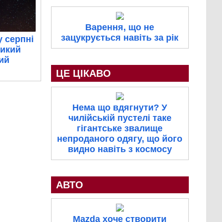
Варення, що не
зацукрується навіть за рік
у серпні
ликий
ий
ЦЕ ЦІКАВО
Нема що вдягнути? У
чилійській пустелі таке
гігантське звалище
непроданого одягу, що його
видно навіть з космосу
АВТО
Mazda хоче створити