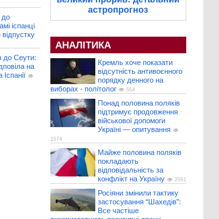
астропрогноз
 до
мі іспанці
 відпустку
АНАЛІТИКА
в до Сеути:
Кремль хоче показати
дповіла на
відсутність антивоєнного
 Іспанії
порядку денного на
виборах - політолог
554
Понад половина поляків
підтримує продовження
військової допомоги
Україні — опитування
1574
Майже половина поляків
покладають
відповідальність за
конфлікт на Україну
2551
Росіяни змінили тактику
застосування “Шахедів”:
Все частіше