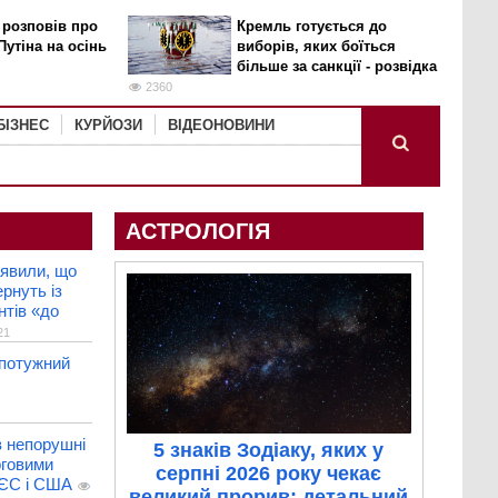
 розповів про
Кремль готується до
Путіна на осінь
виборів, яких боїться
більше за санкції - розвідка
2360
БІЗНЕС
КУРЙОЗИ
ВІДЕОНОВИНИ
АСТРОЛОГІЯ
аявили, що
рнуть із
нтів «до
21
 потужний
в непорушні
5 знаків Зодіаку, яких у
рговими
серпні 2026 року чекає
 ЄС і США
великий прорив: детальний