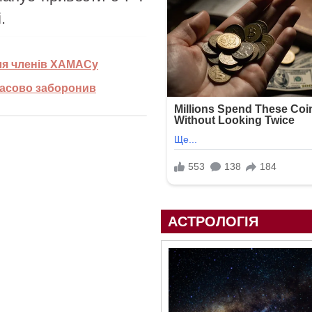
.
для членів ХАМАСу
мчасово заборонив
АСТРОЛОГІЯ