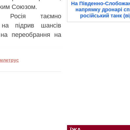
На Південно-Слобожа
ьким Союзом.
напрямку дронарі с
 Росія таємно
російський танк (в
і на підрив шансів
а на переобрання на
емлетрус
ЇЖА