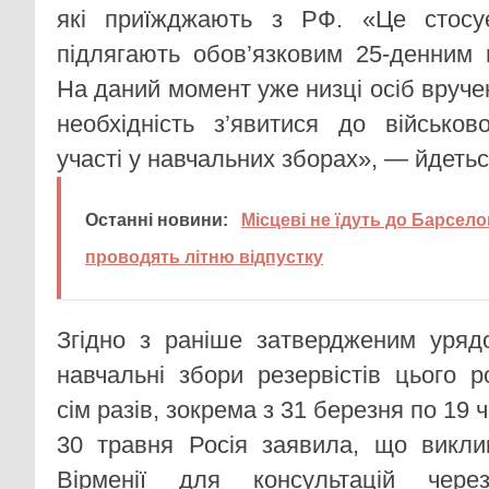
які приїжджають з РФ. «Це стосує
підлягають обов’язковим 25-денним
На даний момент уже низці осіб вруч
необхідність з’явитися до військов
участі у навчальних зборах», — йдетьс
Останні новини:
Місцеві не їдуть до Барселон
проводять літню відпустку
Згідно з раніше затвердженим уряд
навчальні збори резервістів цього р
сім разів, зокрема з 31 березня по 19
30 травня Росія заявила, що викли
Вірменії для консультацій чере