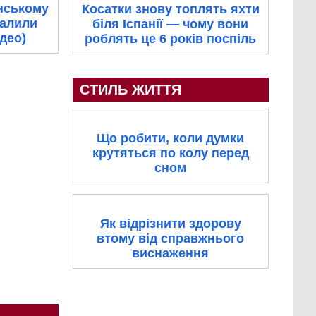
нському
Косатки знову топлять яхти
палили
біля Іспанії — чому вони
ідео)
роблять це 6 років поспіль
СТИЛЬ ЖИТТЯ
Що робити, коли думки
крутяться по колу перед
сном
Як відрізнити здорову
втому від справжнього
виснаження