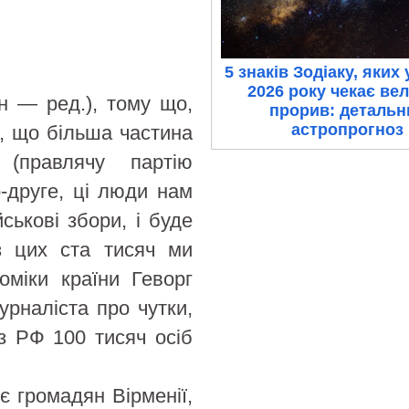
5 знаків Зодіаку, яких 
2026 року чекає ве
н — ред.), тому що,
прорив: детальн
астропрогноз
, що більша частина
(правлячу партію
о-друге, ці люди нам
ськові збори, і буде
з цих ста тисяч ми
оміки країни Геворг
урналіста про чутки,
з РФ 100 тисяч осіб
є громадян Вірменії,