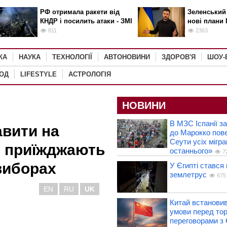
РФ отримала ракети від
Зеленський
КНДР і посилить атаки - ЗМІ
нові плани 
811
2363
КА
НАУКА
ТЕХНОЛОГІЇ
АВТОНОВИНИ
ЗДОРОВ'Я
ШОУ-
РОД
LIFESTYLE
АСТРОЛОГІЯ
НОВИНИ
В МЗС Іспанії з
авити на
до Марокко пове
Сеути усіх мігра
кі приїжджають
останнього»
7
виборах
У Єгипті стався
землетрус
675
EN
RU
UK
Китай встанови
умови перед то
переговорами з