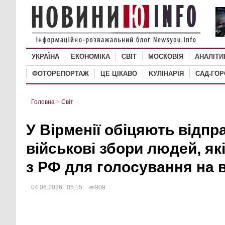
УКРАЇНА
ЕКОНОМІКА
СВІТ
MОСКОВІЯ
АНАЛІТИ
ФОТОРЕПОРТАЖ
ЦЕ ЦІКАВО
KУЛІНАРІЯ
САД-ГО
Головна
>
Світ
У Вірменії обіцяють відпр
військові збори людей, я
з РФ для голосування на 
04.06.2026 05:15
909