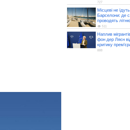
727
Місцеві не їдуть
Барселони: де са
проводять літню
511
Наплив мігранті
фон дер Ляєн ві
критику прем’єра
888