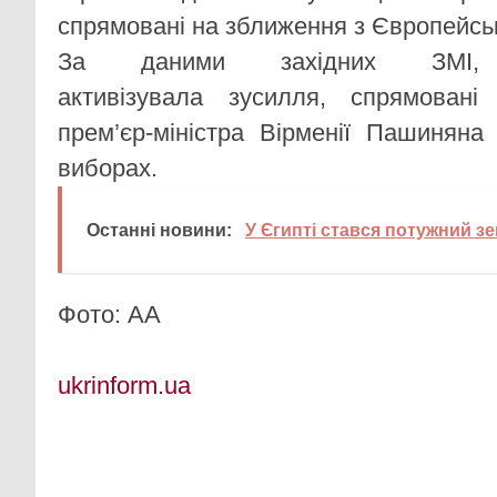
спрямовані на зближення з Європейс
За даними західних ЗМІ,
активізувала зусилля, спрямован
прем’єр-міністра Вірменії Пашинян
виборах.
Останні новини:
У Єгипті стався потужний з
Фото: АА
ukrinform.ua