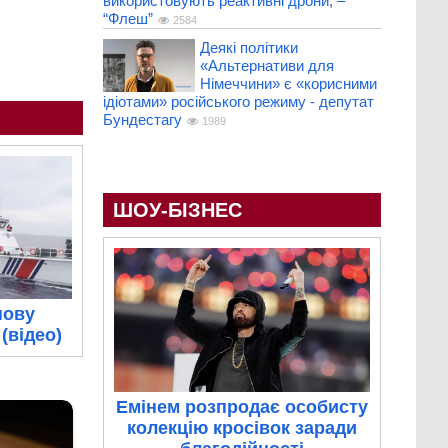
використовують реактивні дрони, –
“Флеш”
2584
Деякі політики
«Альтернативи для
Німеччини» є «корисними
ідіотами» російського режиму - депутат
Бундестагу
1989
ШОУ-БІЗНЕС
нову
(відео)
Емінем розпродає особисту
колекцію кросівок заради