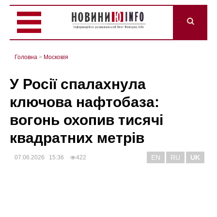
Головна
>
Mосковія
У Росії спалахнула
ключова нафтобаза:
вогонь охопив тисячі
квадратних метрів
EN
RU
UK
07.06.2026 15:36
422