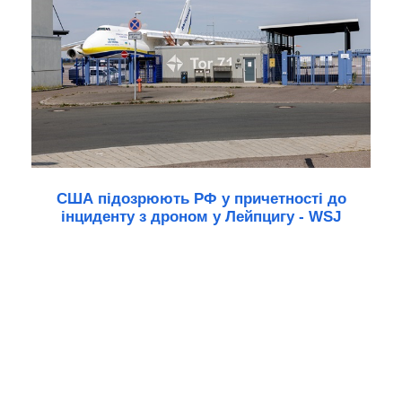
США підозрюють РФ у причетності до
інциденту з дроном у Лейпцигу - WSJ