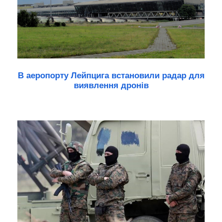
В аеропорту Лейпцига встановили радар для
виявлення дронів