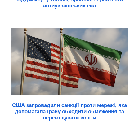
антиукраїнських сил
США запровадили санкції проти мережі, яка
допомагала Ірану обходити обмеження та
переміщувати кошти