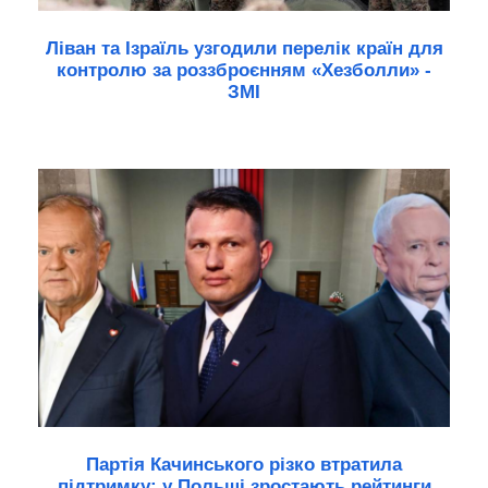
Ліван та Ізраїль узгодили перелік країн для
контролю за роззброєнням «Хезболли» -
ЗМІ
Партія Качинського різко втратила
підтримку: у Польщі зростають рейтинги