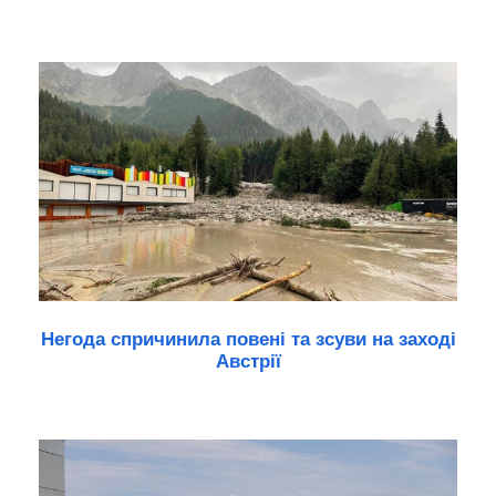
Негода спричинила повені та зсуви на заході
Австрії