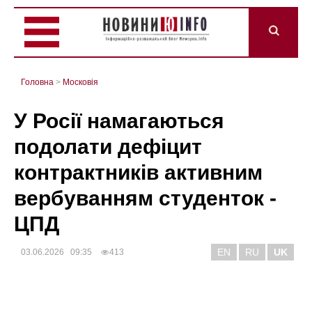
Головна
>
Mосковія
У Росії намагаються
подолати дефіцит
контрактників активним
вербуванням студенток -
ЦПД
EN
RU
UK
03.06.2026 09:35
413