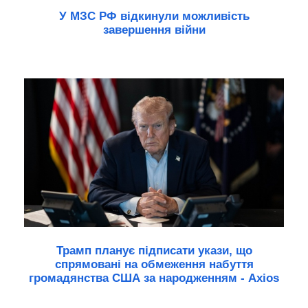
У МЗС РФ відкинули можливість
завершення війни
Трамп планує підписати укази, що
спрямовані на обмеження набуття
громадянства США за народженням - Axios