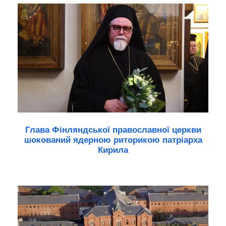
Глава Фінляндської православної церкви
шокований ядерною риторикою патріарха
Кирила