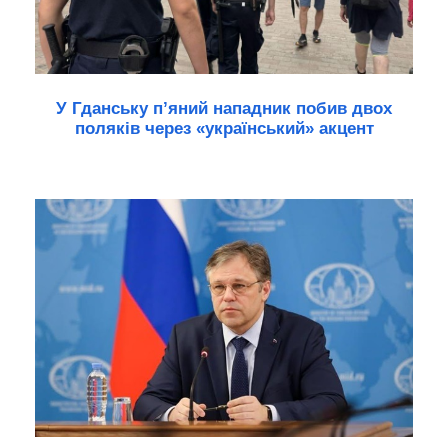
У Гданську п’яний нападник побив двох
поляків через «український» акцент