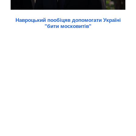
Навроцький пообіцяв допомогати Україні
"бити московитів"