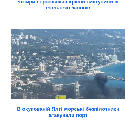
чотири європейські країни виступили із
спільною заявою
В окупованій Ялті морські безпілотники
атакували порт