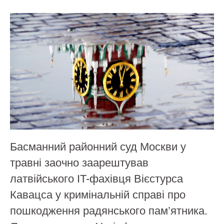
Басманний районний суд Москви у
травні заочно заарештував
латвійського IT-фахівця Вієстурса
Кавацса у кримінальній справі про
пошкодження радянського пам’ятника.