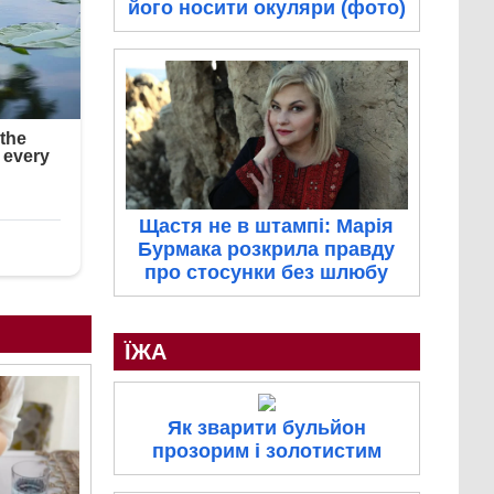
його носити окуляри (фото)
Щастя не в штампі: Марія
Бурмака розкрила правду
про стосунки без шлюбу
ЇЖА
Як зварити бульйон
прозорим і золотистим