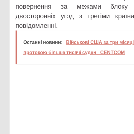
повернення за межами блоку п
двосторонніх угод з третіми краї
повідомленні.
Останні новини:
Військові США за три міся
протокою більше тисячі суден - CENTCOM