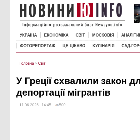
УКРАЇНА
ЕКОНОМІКА
СВІТ
MОСКОВІЯ
АНАЛІТИ
ФОТОРЕПОРТАЖ
ЦЕ ЦІКАВО
KУЛІНАРІЯ
САД-ГО
Головна
>
Світ
У Греції схвалили закон 
депортації мігрантів
11.06.2026 14:45
500