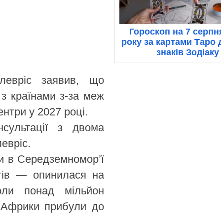
Гороскоп на 7 серпн
року за картами Таро 
знаків Зодіаку
Плевріс заявив, що
 з країнами з-за меж
ентри у 2027 році.
сультації з двома
евріс.
и в Середземномор’ї
нтів — опинилася на
коли понад мільйон
а Африки прибули до