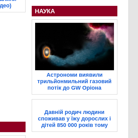
ідео)
НАУКА
Астрономи виявили
трильйонмильний газовий
потік до GW Оріона
Давній родич людини
споживав у їжу дорослих і
дітей 850 000 років тому