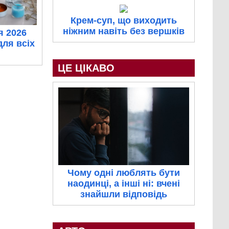
Крем-суп, що виходить
ніжним навіть без вершків
я 2026
для всіх
ЦЕ ЦІКАВО
Чому одні люблять бути
наодинці, а інші ні: вчені
знайшли відповідь