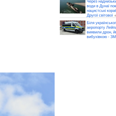
Через наднизьки
води в Дунаї по
нацистські кораб
Другої світової
Біля українськог
аеропорту Лейп
виявили дрон, й
вибухівкою - ЗМ