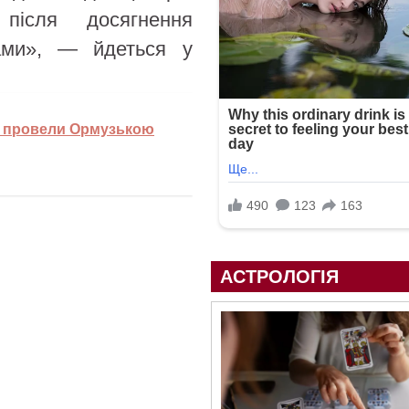
ісля досягнення
нами», — йдеться у
ці провели Ормузькою
АСТРОЛОГІЯ