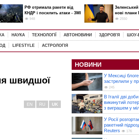
РФ отримала ракети від
Зеленський
КНДР і посилить атаки - ЗМІ
нові плани 
948
2550
КА
НАУКА
ТЕХНОЛОГІЇ
АВТОНОВИНИ
ЗДОРОВ'Я
ШОУ-
РОД
LIFESTYLE
АСТРОЛОГІЯ
НОВИНИ
У Мексиці блоге
для швидшої
застрелили у пр
245
В Італії дві доб
викинутий лотер
EN
RU
UK
з виграшем у мі
У Росії розгорта
ракетний підроз
Reuters
176