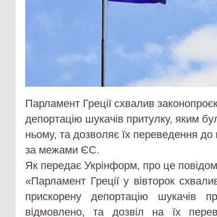
Парламент Греції схвалив законопроє
депортацію шукачів притулку, яким бу
ньому, та дозволяє їх переведення до
за межами ЄС.
Як передає Укрінформ, про це повідом
«Парламент Греції у вівторок схвали
прискорену депортацію шукачів п
відмовлено, та дозвіл на їх пере