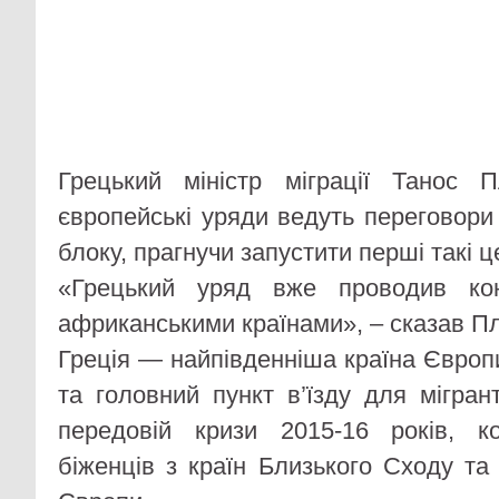
Грецький міністр міграції Танос 
європейські уряди ведуть переговори
блоку, прагнучи запустити перші такі ц
«Грецький уряд вже проводив кон
африканськими країнами», – сказав Пл
Греція — найпівденніша країна Європ
та головний пункт в’їзду для мігра
передовій кризи 2015-16 років, 
біженців з країн Близького Сходу т