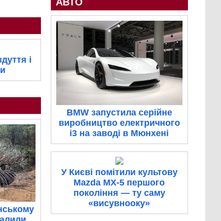
АВТО
дуття і
ти
BMW запустила серійне
виробництво електричного
i3 на заводі в Мюнхені
У Києві помітили культову
Mazda MX-5 першого
покоління — ту саму
«висувнооку»
нському
палили