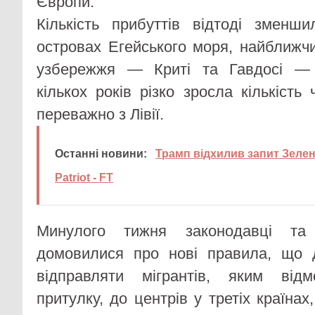
Європи.
Кількість прибуттів відтоді зменш
островах Егейського моря, найближч
узбережжя — Криті та Гавдосі — 
кількох років різко зросла кількість 
переважно з Лівії.
Останні новини:
Трамп відхилив запит Зеле
Patriot - FT
Минулого тижня законодавці т
домовилися про нові правила, що 
відправляти мігрантів, яким від
притулку, до центрів у третіх країнах