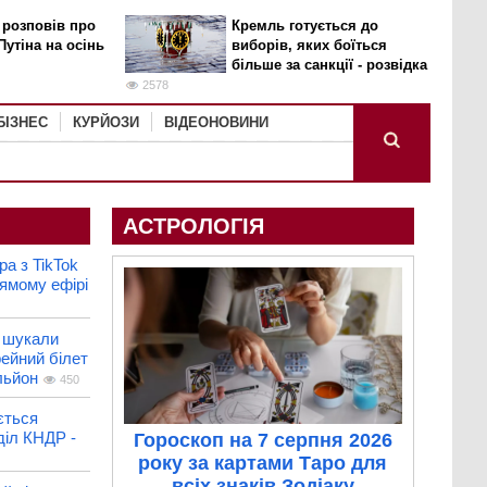
 розповів про
Кремль готується до
Путіна на осінь
виборів, яких боїться
більше за санкції - розвідка
2578
БІЗНЕС
КУРЙОЗИ
ВІДЕОНОВИНИ
АСТРОЛОГІЯ
ра з TikTok
ямому ефірі
и шукали
ейний білет
льйон
450
ється
діл КНДР -
Гороскоп на 7 серпня 2026
року за картами Таро для
всіх знаків Зодіаку