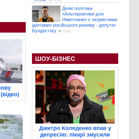
Деякі політики
«Альтернативи для
Німеччини» є «корисними
ідіотами» російського режиму - депутат
Бундестагу
2120
ШОУ-БІЗНЕС
нову
(відео)
Дмитро Коляденко впав у
депресію: лікарі змусили