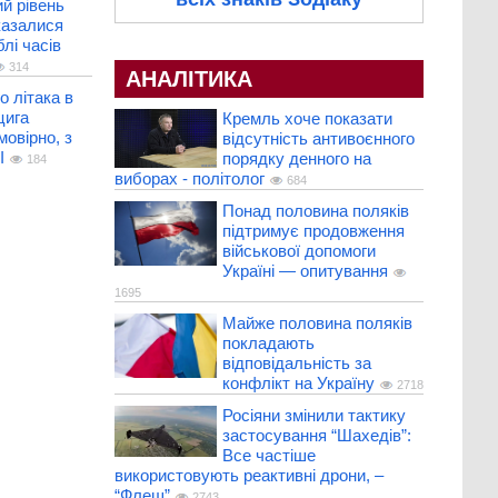
й рівень
казалися
лі часів
314
АНАЛІТИКА
о літака в
цига
Кремль хоче показати
мовірно, з
відсутність антивоєнного
І
порядку денного на
184
виборах - політолог
684
Понад половина поляків
підтримує продовження
військової допомоги
Україні — опитування
1695
Майже половина поляків
покладають
відповідальність за
конфлікт на Україну
2718
Росіяни змінили тактику
застосування “Шахедів”:
Все частіше
використовують реактивні дрони, –
“Флеш”
2743