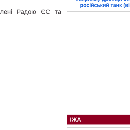
російський танк (в
алені Радою ЄС та
ЇЖА