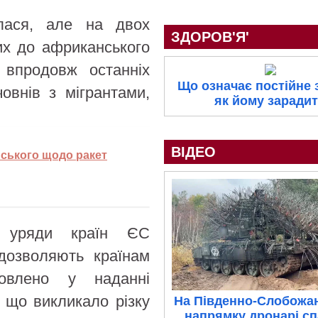
илася, але на двох
ЗДОРОВ'Я'
их до африканського
впродовж останніх
Що означає постійне з
човнів з мігрантами,
як йому заради
ВІДЕО
нського щодо ракет
а уряди країн ЄС
дозволяють країнам
мовлено у наданні
, що викликало різку
На Південно-Слобожа
напрямку дронарі с