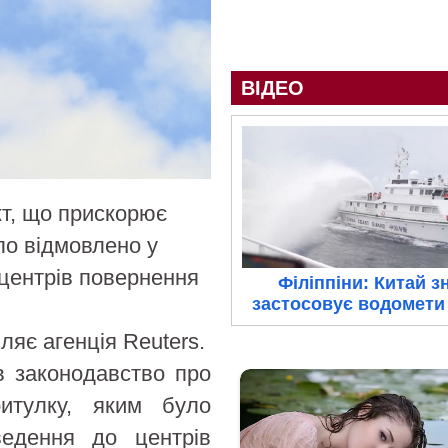
ВІДЕО
кт, що прискорює
ло відмовлено у
 центрів повернення
Філіппіни: Китай з
застосовує водомети 
ляє агенція Reuters.
в законодавство про
ритулку, яким було
ведення до центрів