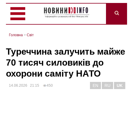
Головна
>
Світ
Туреччина залучить майже
70 тисяч силовиків до
охорони саміту НАТО
EN
RU
UK
14.06.2026 21:15
450