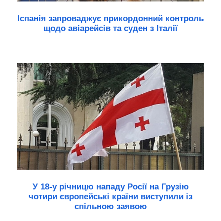
Іспанія запроваджує прикордонний контроль
щодо авіарейсів та суден з Італії
У 18-у річницю нападу Росії на Грузію
чотири європейські країни виступили із
спільною заявою