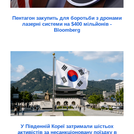
Пентагон закупить для боротьби з дронами
лазерні системи на $400 мільйонів -
Bloomberg
У Південній Кореї затримали шістьох
активістів за несанкціоновану поїздку в