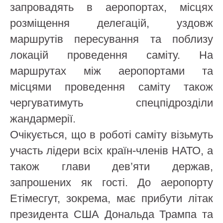
запровадять в аеропортах, місцях
розміщення делегацій, уздовж
маршрутів пересування та поблизу
локацій проведення саміту. На
маршрутах між аеропортами та
місцями проведення саміту також
чергуватимуть спецпідрозділи
жандармерії.
Очікується, що в роботі саміту візьмуть
участь лідери всіх країн-членів НАТО, а
також глави дев’яти держав,
запрошених як гості. До аеропорту
Етімесгут, зокрема, має прибути літак
президента США Дональда Трампа та