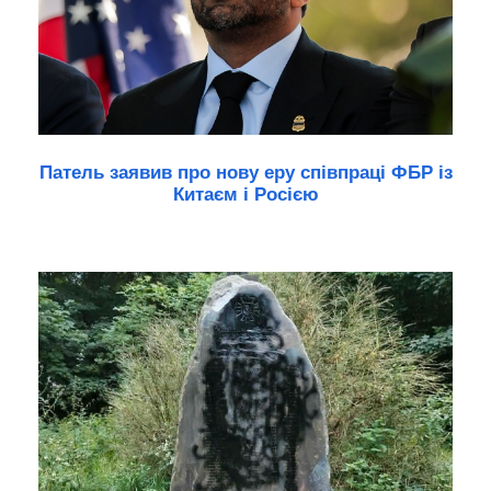
Патель заявив про нову еру співпраці ФБР із
Китаєм і Росією