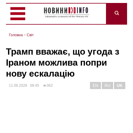
Головна
>
Світ
Трамп вважає, що угода з
Іраном можлива попри
нову ескалацію
EN
RU
UK
11.06.2026 08:45
362