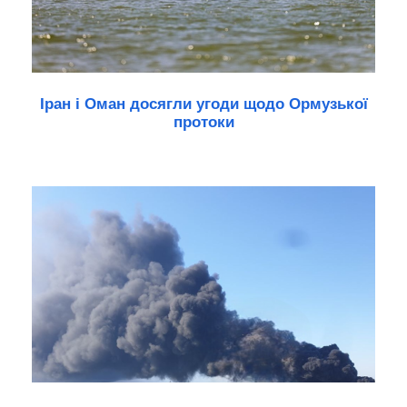
Іран і Оман досягли угоди щодо Ормузької
протоки