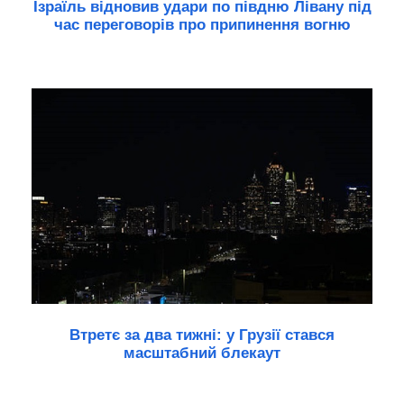
Ізраїль відновив удари по півдню Лівану під
час переговорів про припинення вогню
Втретє за два тижні: у Грузії стався
масштабний блекаут