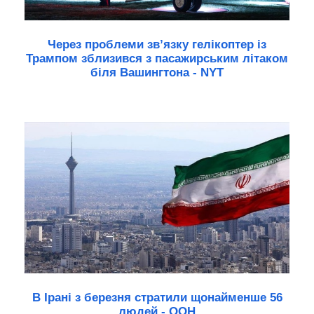
Через проблеми зв’язку гелікоптер із
Трампом зблизився з пасажирським літаком
біля Вашингтона - NYT
В Ірані з березня стратили щонайменше 56
людей - ООН