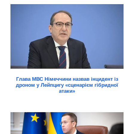
Глава МВС Німеччини назвав інцидент із
дроном у Лейпцигу «сценарієм гібридної
атаки»