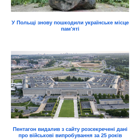
У Польщі знову пошкодили українське місце
пам'яті
Пентагон видалив з сайту розсекречені дані
про військові випробування за 25 років