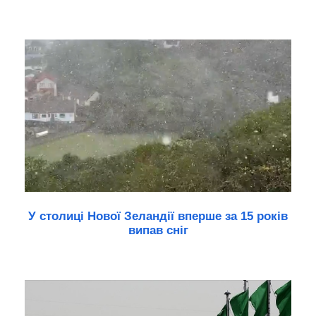
У столиці Нової Зеландії вперше за 15 років
випав сніг