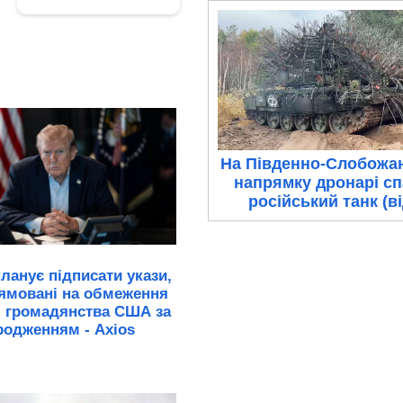
На Південно-Слобожа
напрямку дронарі с
російський танк (в
ланує підписати укази,
ямовані на обмеження
я громадянства США за
родженням - Axios