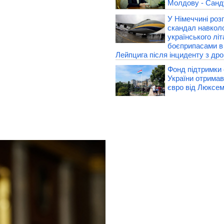
Молдову - Санд
У Німеччині роз
скандал навкол
українського літ
боєприпасами в
Лейпцига після інциденту з др
Фонд підтримки 
України отримав
євро від Люксе