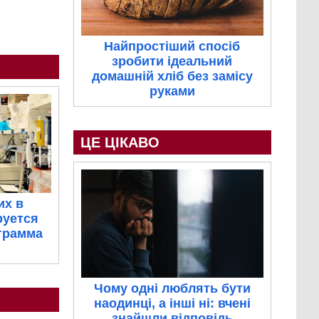
Найпростіший спосіб
зробити ідеальний
домашній хліб без замісу
руками
ЦЕ ЦІКАВО
их в
руется
грамма
Чому одні люблять бути
наодинці, а інші ні: вчені
знайшли відповідь