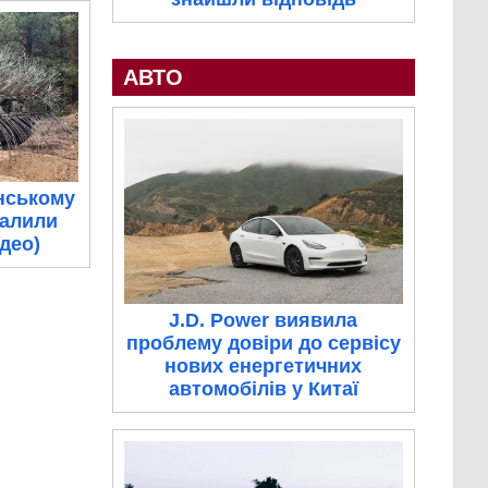
АВТО
нському
палили
ідео)
J.D. Power виявила
проблему довіри до сервісу
нових енергетичних
автомобілів у Китаї