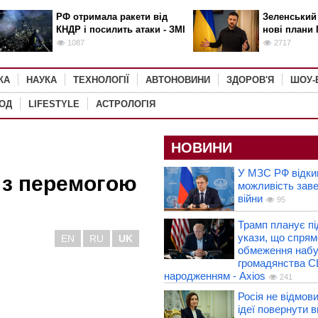
РФ отримала ракети від
Зеленський
КНДР і посилить атаки - ЗМІ
нові плани 
1087
2717
КА
НАУКА
ТЕХНОЛОГІЇ
АВТОНОВИНИ
ЗДОРОВ'Я
ШОУ-
РОД
LIFESTYLE
АСТРОЛОГІЯ
НОВИНИ
У МЗС РФ відки
 з перемогою
можливість зав
війни
95
Трамп планує пі
укази, що спрям
EN
RU
UK
обмеження набу
громадянства С
народженням - Axios
241
Росія не відмов
ідеї повернути 