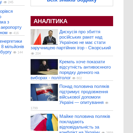
у
245
горівся
о
АНАЛІТИКА
ака з
 аеропорту
Дискусія про збиття
оном
416
російських ракет над
енергетики
Україною не має стати
 8 мільйонів
заручницею партійних ігор - Сікорський
мбургу
144
204
Кремль хоче показати
відсутність антивоєнного
порядку денного на
виборах - політолог
802
Понад половина поляків
підтримує продовження
військової допомоги
Україні — опитування
1799
Майже половина поляків
покладають
відповідальність за
конфлікт на Україну
2859