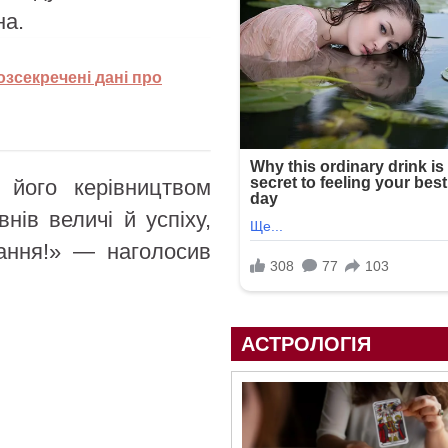
на.
озсекречені дані про
 його керівництвом
нів величі й успіху,
вання!» — наголосив
АСТРОЛОГІЯ