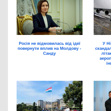
Росія не відмовилась від ідеї
У Н
повернути вплив на Молдову -
скандал
Санду
літа
аероп
ін