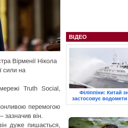
ВІДЕО
тра Вірменії Нікола
ї сили на
ережі Truth Social,
Філіппіни: Китай з
застосовує водомети 
еконливою перемогою
— зазначив він.
він дуже пишається,