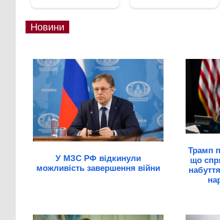
Новини
Трамп п
У МЗС РФ відкинули
що спр
можливість завершення війни
набутт
на