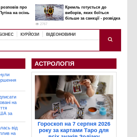
 розповів про
Кремль готується до
Путіна на осінь
виборів, яких боїться
більше за санкції - розвідка
2767
БІЗНЕС
КУРЙОЗИ
ВІДЕОНОВИНИ
АСТРОЛОГІЯ
нули
ершення
дписати
овані на
ття
ША за
Гороскоп на 7 серпня 2026
илась від
року за картами Таро для
вплив на
всіх знаків Зодіаку