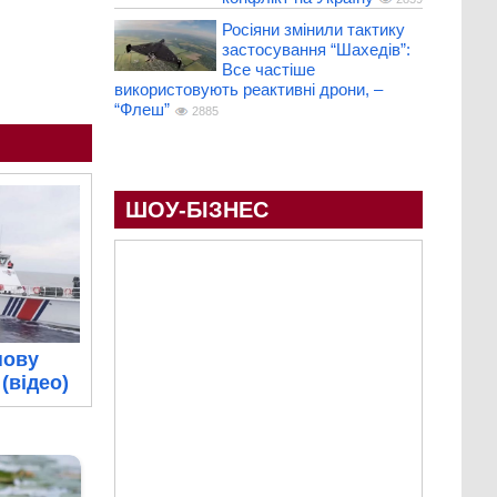
Росіяни змінили тактику
застосування “Шахедів”:
Все частіше
використовують реактивні дрони, –
“Флеш”
2885
ШОУ-БІЗНЕС
нову
(відео)