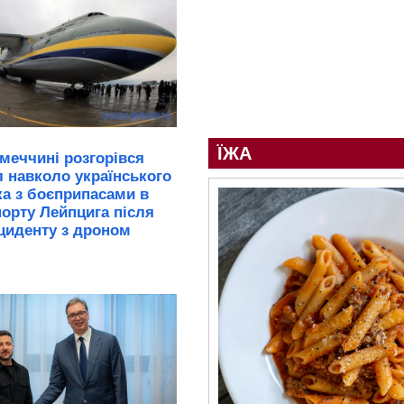
ЇЖА
імеччині розгорівся
 навколо українського
ка з боєприпасами в
орту Лейпцига після
циденту з дроном