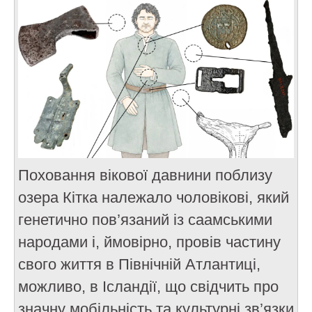
Поховання вікової давнини поблизу
озера Кітка належало чоловікові, який
генетично пов’язаний із саамськими
народами і, ймовірно, провів частину
свого життя в Північній Атлантиці,
можливо, в Ісландії, що свідчить про
значну мобільність та культурні зв’язки