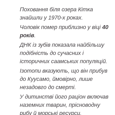
Поховання біля озера Кітка
знайшли у 1970-х роках.
Чоловік помер приблизно у віці
40
років
.
ДНК із зубів показала найбільшу
подібність до сучасних і
історичних саамських популяцій.
Ізотопи вказують, що він прибув
до Куусамо, ймовірно, лише
незадовго до смерті.
У дитинстві його раціон включав
наземних тварин, прісноводну
рибу й морські ресурси.