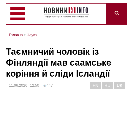
Головна
>
Наука
Таємничий чоловік із
Фінляндії мав саамське
коріння й сліди Ісландії
EN
RU
UK
11.06.2026 12:50
447