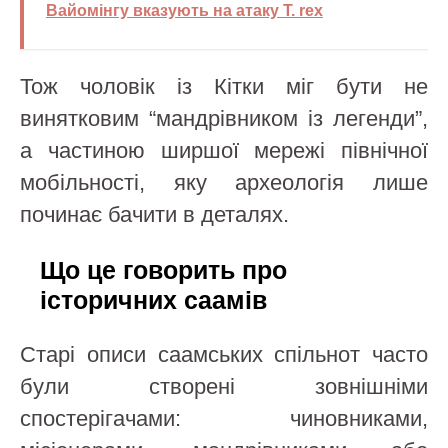
Вайомінгу вказують на атаку T. rex
Тож чоловік із Кітки міг бути не
винятковим “мандрівником із легенди”,
а частиною ширшої мережі північної
мобільності, яку археологія лише
починає бачити в деталях.
Що це говорить про
історичних саамів
Старі описи саамських спільнот часто
були створені зовнішніми
спостерігачами: чиновниками,