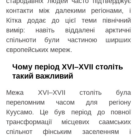
стародавніх людей часто підтверджує
контакти між далекими регіонами, і
Кітка додає до цієї теми північний
вимір: навіть віддалені арктичні
спільноти були частиною ширших
європейських мереж.
Чому період XVI–XVII століть
такий важливий
Межа XVI–XVII століть була
переломним часом для регіону
Куусамо. Це був період до повної
трансформації місцевих саамських
спільнот фінським заселенням і