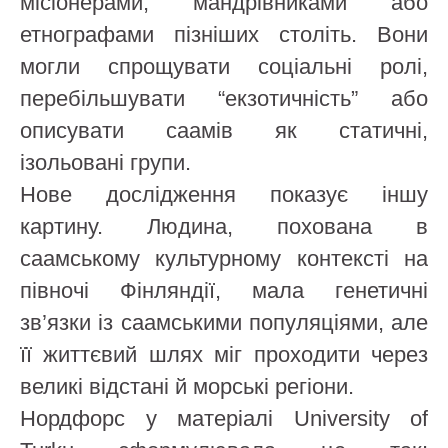
місіонерами, мандрівниками або
етнографами пізніших століть. Вони
могли спрощувати соціальні ролі,
перебільшувати “екзотичність” або
описувати саамів як статичні,
ізольовані групи.
Нове дослідження показує іншу
картину. Людина, похована в
саамському культурному контексті на
півночі Фінляндії, мала генетичні
зв’язки із саамськими популяціями, але
її життєвий шлях міг проходити через
великі відстані й морські регіони.
Нордфорс у матеріалі University of