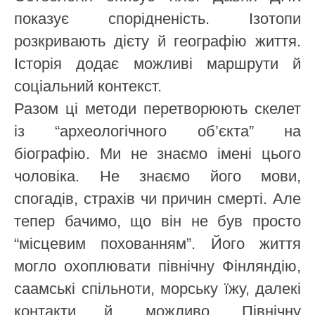
показує спорідненість. Ізотопи
розкривають дієту й географію життя.
Історія додає можливі маршрути й
соціальний контекст.
Разом ці методи перетворюють скелет
із “археологічного об’єкта” на
біографію. Ми не знаємо імені цього
чоловіка. Не знаємо його мови,
спогадів, страхів чи причин смерті. Але
тепер бачимо, що він не був просто
“місцевим похованням”. Його життя
могло охоплювати північну Фінляндію,
саамські спільноти, морську їжу, далекі
контакти й, можливо, Північну