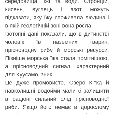
середовища, їжі та води. Стронцій,
кисень, вуглець і азот можуть
підказати, яку їжу споживала людина і
в якій геологічній зоні вона росла.
Ізотопні дані показали, що в дитинстві
чоловік їв наземних тварин,
прісноводну рибу й морські ресурси.
Пізніше морська їжа стала помітнішою,
а прісноводний сигнал, характерний
для Куусамо, зник.
Це дуже промовисто. Озеро Кітка й
навколишні водойми мали б залишити
в раціоні сильний слід прісноводної
риби. Якщо його немає в дорослому