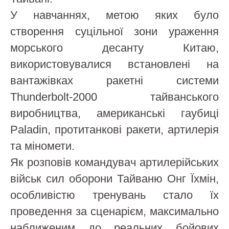
У навчаннях, метою яких було
створення суцільної зони ураження
морського десанту Китаю,
використовувалися встановлені на
вантажівках ракетні системи
Thunderbolt-2000 тайванського
виробництва, американські гаубиці
Paladin, протитанкові ракети, артилерія
та міномети.
Як розповів командувач артилерійських
військ сил оборони Тайваню Онг Їхмін,
особливістю тренувань стало їх
проведення за сценарієм, максимально
наближеним до реальних бойових