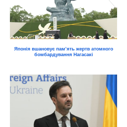
Японія вшановує пам’ять жертв атомного
бомбардування Нагасакі