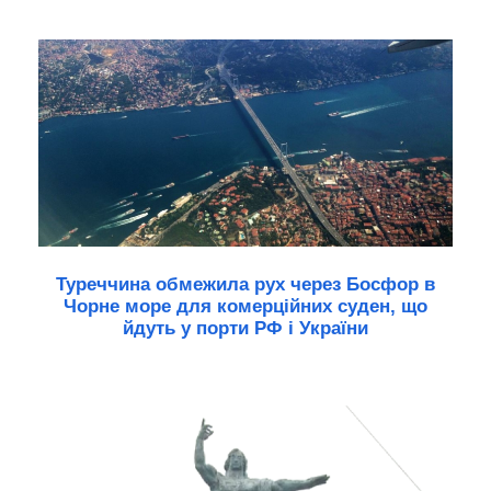
Туреччина обмежила рух через Босфор в
Чорне море для комерційних суден, що
йдуть у порти РФ і України