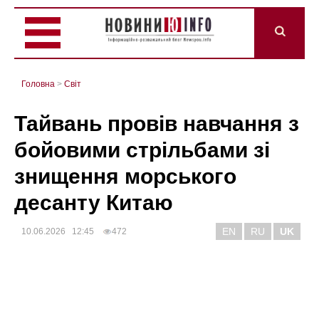
Головна
>
Світ
Тайвань провів навчання з
бойовими стрільбами зі
знищення морського
десанту Китаю
EN
RU
UK
10.06.2026 12:45
472