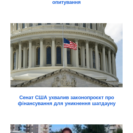
опитування
Сенат США ухвалив законопроєкт про
фінансування для уникнення шатдауну