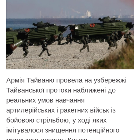
Армія Тайваню провела на узбережжі
Тайванської протоки наближені до
реальних умов навчання
артилерійських і ракетних військ із
бойовою стрільбою, у ході яких
імітувалося знищення потенційного