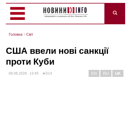
Головна
>
Світ
США ввели нові санкції
проти Куби
EN
RU
UK
06.06.2026 13:45
514