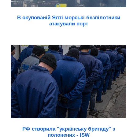
В окупованій Ялті морські безпілотники
атакували порт
РФ створила "українську бригаду" з
полонених - ISW