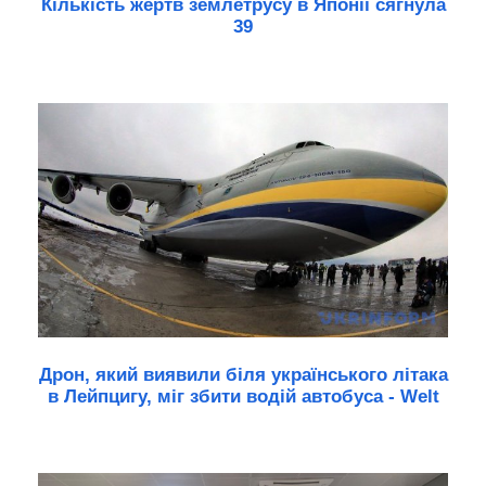
Кількість жертв землетрусу в Японії сягнула
39
Дрон, який виявили біля українського літака
в Лейпцигу, міг збити водій автобуса - Welt