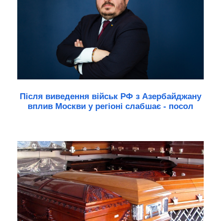
Після виведення військ РФ з Азербайджану
вплив Москви у регіоні слабшає - посол