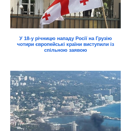
У 18-у річницю нападу Росії на Грузію
чотири європейські країни виступили із
спільною заявою