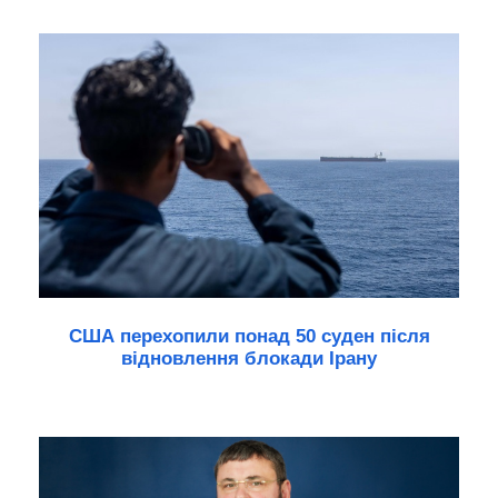
США перехопили понад 50 суден після
відновлення блокади Ірану