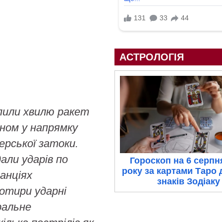
АСТРОЛОГІЯ
пили хвилю ракет
аном у напрямку
ерської затоки.
али ударів по
Гороскоп на 6 серпн
року за картами Таро 
анціях
знаків Зодіаку
чотири ударні
ральне