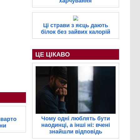
харчування
Ці страви з яєць дають
білок без зайвих калорій
ЦЕ ЦІКАВО
Чому одні люблять бути
 варто
наодинці, а інші ні: вчені
ни
знайшли відповідь