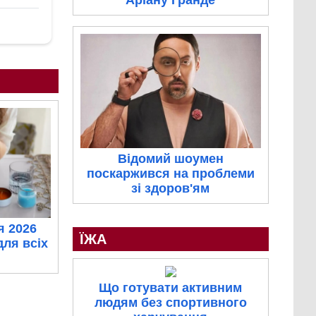
Аріану Гранде
Відомий шоумен
поскаржився на проблеми
зі здоров'ям
я 2026
ЇЖА
для всіх
Що готувати активним
людям без спортивного