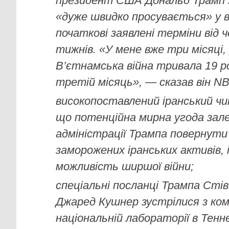
президент США Дональд Трамп з
«дуже швидко просувається» у ві
початкові заявлені терміни від
тижнів. «У мене вже три місяці,
В’єтнамська війна тривала 19 ро
третій місяць», — сказав він N
високопоставлений іранський чи
що потенційна мирна угода зале
адміністрації Трампа повернути 
заморожених іранських активів, 
можливість ширшої війни;
спеціальні посланці Трампа Ст
Джаред Кушнер зустрілися з ко
національній лабораторії в Тенне