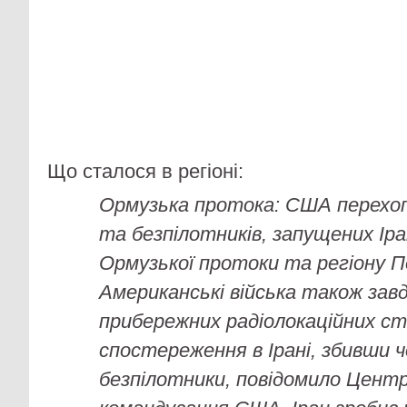
Що сталося в регіоні:
Ормузька протока: США перехо
та безпілотників, запущених Ір
Ормузької протоки та регіону П
Американські війська також завд
прибережних радіолокаційних ст
спостереження в Ірані, збивши 
безпілотники, повідомило Цент