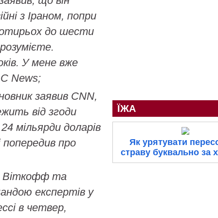
аявив, що він
йні з Іраном, попри
 чотирьох до шести
 розумієте.
ків. У мене вже
BC News;
новник заявив CNN,
ЇЖА
жить від згоди
24 мільярди доларів
і попередив про
Як урятувати перес
страву буквально за 
ів Віткофф та
мандою експертів у
ссі в четвер,