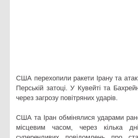
США перехопили ракети Ірану та атак
Перській затоці. У Кувейті та Бахрей
через загрозу повітряних ударів.
США та Іран обмінялися ударами рано
місцевим часом, через кілька дні
суперечливих повідомлень про ст