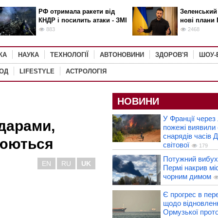
РФ отримала ракети від
Зеленський
КНДР і посилить атаки - ЗМІ
нові плани 
883
2468
КА
НАУКА
ТЕХНОЛОГІЇ
АВТОНОВИНИ
ЗДОРОВ'Я
ШОУ-
РОД
LIFESTYLE
АСТРОЛОГІЯ
НОВИНИ
У Франції через 
дарами,
пожежі виявили 
снарядів часів Д
трюються
світової
179
Потужний вибух 
EN
RU
UK
Пермі накрив мі
чорним димом
Є прогрес в пер
щодо відновлен
Ормузької прото