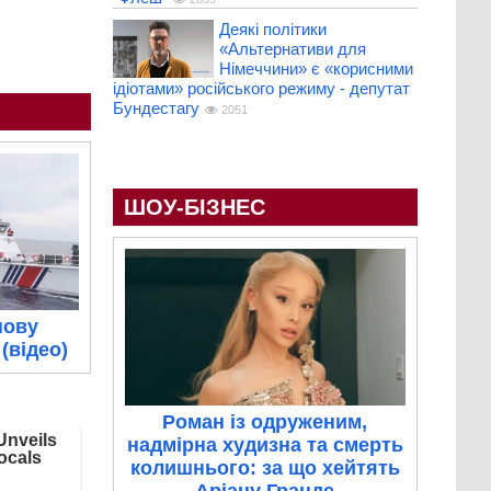
Деякі політики
«Альтернативи для
Німеччини» є «корисними
ідіотами» російського режиму - депутат
Бундестагу
2051
ШОУ-БІЗНЕС
нову
(відео)
Роман із одруженим,
надмірна худизна та смерть
колишнього: за що хейтять