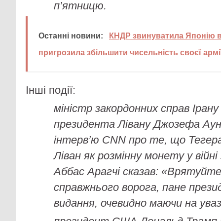
п’ятницю.
Останні новини:
КНДР звинуватила Японію в 
пригрозила збільшити чисельність своєї армі
Інші події:
міністр закордонних справ Ірану
президента Лівану Джозефа Ауна
інтерв’ю CNN про те, що Тегер
Ліван як розмінну монету у війні
Аббас Арагчі сказав: «Врятуйте
справжнього ворога, пане прези
видання, очевидно маючи на увазі