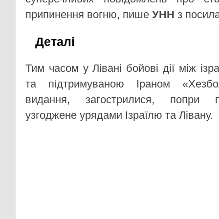
припинення вогню, пише
УНН
з посил
Деталі
Тим часом у Лівані бойові дії між ізр
та підтримуваною Іраном «Хезбо
видання, загострилися, попри п
узгоджене урядами Ізраїлю та Лівану.