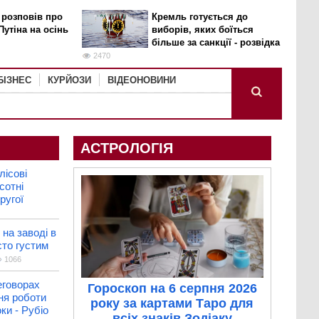
 розповів про
Кремль готується до
Путіна на осінь
виборів, яких боїться
більше за санкції - розвідка
2470
БІЗНЕС
КУРЙОЗИ
ВІДЕОНОВИНИ
АСТРОЛОГІЯ
лісові
сотні
ругої
на заводі в
сто густим
1066
еговорах
Гороскоп на 6 серпня 2026
ня роботи
року за картами Таро для
ки - Рубіо
всіх знаків Зодіаку