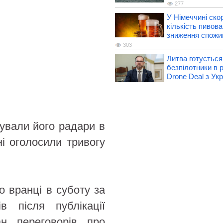
277
У Німеччині ско
кількість пивова
зниження спожи
303
Литва готується
безпілотники в 
Drone Deal з Ук
ували його радари в
ні оголосили тривогу
 вранці в суботу за
в після публікації
ан переговорів про