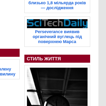
близько 1,8 мільярда років
— дослідження
Perseverance виявив
органічний вуглець під
поверхнею Марса
СТИЛЬ ЖИТТЯ
олену
хвилину