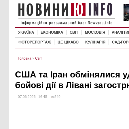
УКРАЇНА
ЕКОНОМІКА
СВІТ
MОСКОВІЯ
АНАЛІТИ
ФОТОРЕПОРТАЖ
ЦЕ ЦІКАВО
KУЛІНАРІЯ
САД-ГО
Головна
>
Світ
США та Іран обмінялися у
бойові дії в Лівані загос
07.06.2026 16:45
549