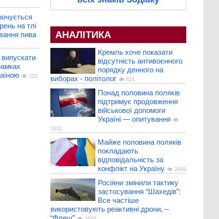
рочується
рень на тлі
АНАЛІТИКА
вання пива
Кремль хоче показати
 випускати
відсутність антивоєнного
рамках
порядку денного на
раїною
213
виборах - політолог
621
Понад половина поляків
підтримує продовження
військової допомоги
Україні — опитування
1631
Майже половина поляків
покладають
відповідальність за
конфлікт на Україну
2646
Росіяни змінили тактику
застосування “Шахедів”:
Все частіше
використовують реактивні дрони, –
“Флеш”
2659