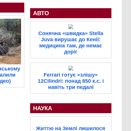
АВТО
Сонячна «швидка» Stella
Juva вирушає до Кенії:
медицина там, де немає
доріг
нському
палили
Ferrari готує «злішу»
ідео)
12Cilindri: понад 850 к.с. і
навіть три педалі
НАУКА
Життю на Землі лишилося