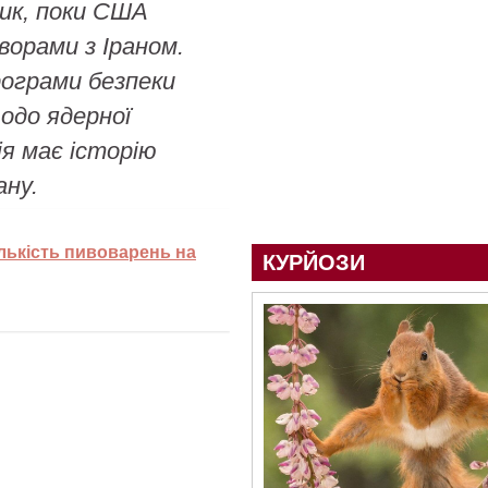
ник, поки США
орами з Іраном.
ограми безпеки
одо ядерної
ія має історію
ану.
ількість пивоварень на
КУРЙОЗИ