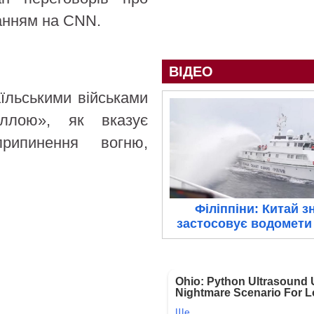
анням на CNN.
ВІДЕО
аїльськими військами
ллою», як вказує
рипинення вогню,
Філіппіни: Китай з
застосовує водомети 