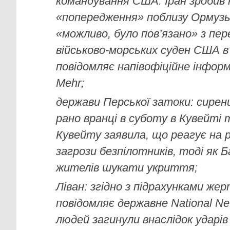
командування США. Іран зробив к
«попередження» поблизу Ормузь
«можливо, було пов’язано» з пе
військово-морських суден США в
повідомляє напівофіційне інфор
Mehr;
держави Перської затоки: сирен
рано вранці в суботу в Кувейті 
Кувейту заявила, що реагує на 
загрози безпілотників, тоді як 
жителів шукати укриття;
Ліван: згідно з підрахунками жер
повідомляє державне National Ne
людей загинули внаслідок ударів 