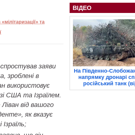
ВІДЕО
«мілітаризації» та
ї
 спростував заяви
На Південно-Слобожа
, зроблені в
напрямку дронарі с
російський танк (в
ан використовує
 зі США та Ізраїлем.
 Ліван від вашого
денте», як вказує
 Ізраїль;