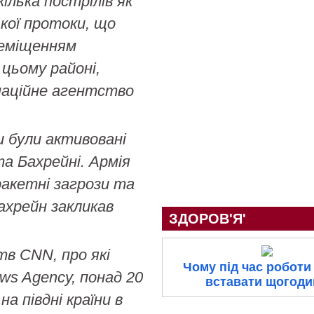
ілька пострілів як
кої протоки, що
реміщенням
 цьому районі,
маційне агентство
и були активовані
та Бахрейні. Армія
ракетні загрози та
Бахрейн закликав
ЗДОРОВ'Я'
тв CNN, про які
Чому під час роботи
ws Agency, понад 20
вставати щогоди
на півдні країни в