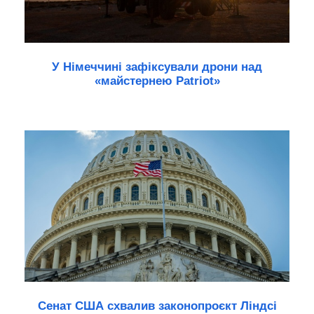
У Німеччині зафіксували дрони над
«майстернею Patriot»
Сенат США схвалив законопроєкт Ліндсі