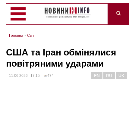
Головна
>
Світ
США та Іран обмінялися
повітряними ударами
EN
RU
UK
11.06.2026 17:15
474