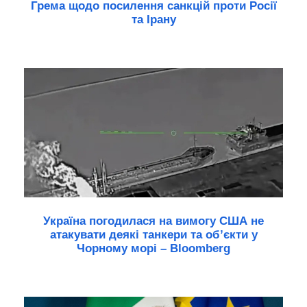
Грема щодо посилення санкцій проти Росії
та Ірану
Україна погодилася на вимогу США не
атакувати деякі танкери та об’єкти у
Чорному морі – Bloomberg