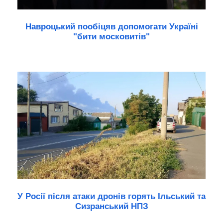
Навроцький пообіцяв допомогати Україні
"бити московитів"
У Росії після атаки дронів горять Ільський та
Сизранський НПЗ