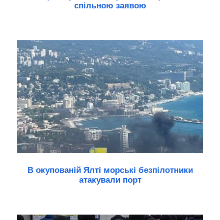
спільною заявою
В окупованій Ялті морські безпілотники
атакували порт