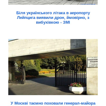
Біля українського літака в аеропорту
Лейпцига виявили дрон, ймовірно, з
вибухівкою - ЗМІ
У Москві таємно поховали генерал-майора