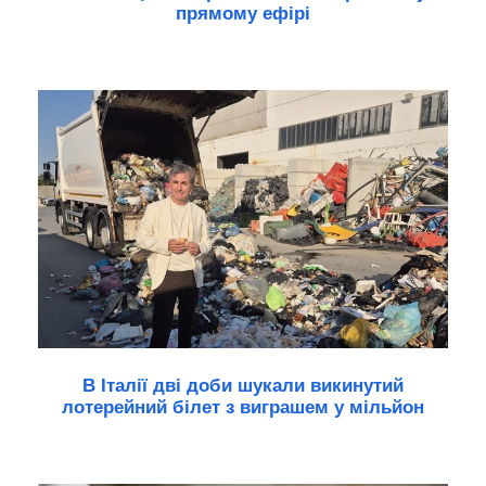
прямому ефірі
В Італії дві доби шукали викинутий
лотерейний білет з виграшем у мільйон