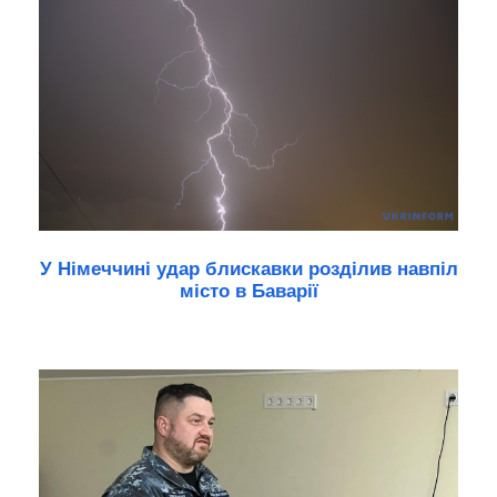
У Німеччині удар блискавки розділив навпіл
місто в Баварії