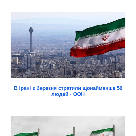
В Ірані з березня стратили щонайменше 56
людей - ООН