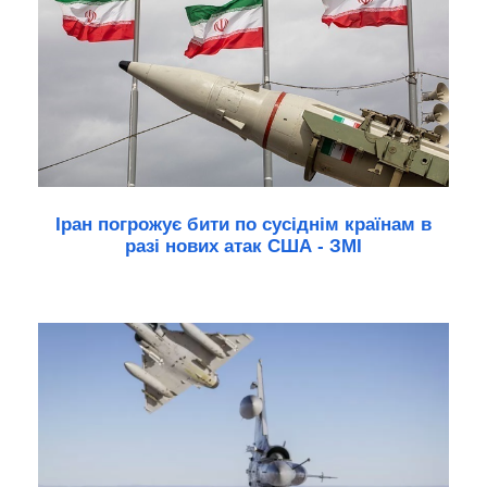
Іран погрожує бити по сусіднім країнам в
разі нових атак США - ЗМІ