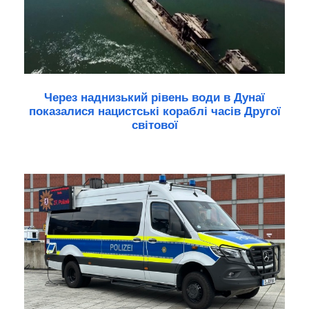
Через наднизький рівень води в Дунаї
показалися нацистські кораблі часів Другої
світової