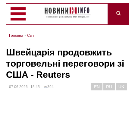
Головна
>
Світ
Швейцарія продовжить
торговельні переговори зі
США - Reuters
EN
RU
UK
07.06.2026 15:45
394