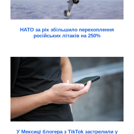
НАТО за рік збільшило перехоплення
російських літаків на 250%
У Мексиці блогера з TikTok застрелили у