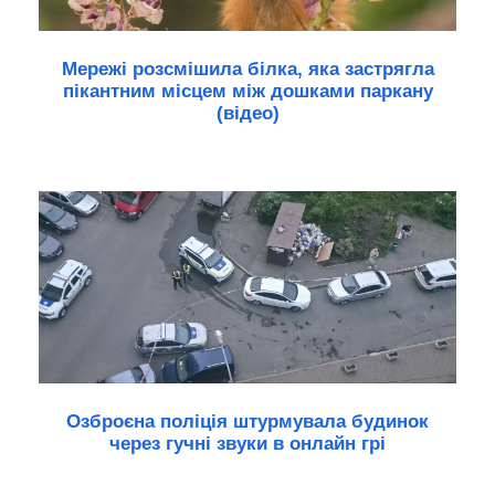
Мережі розсмішила білка, яка застрягла
пікантним місцем між дошками паркану
(відео)
Озброєна поліція штурмувала будинок
через гучні звуки в онлайн грі