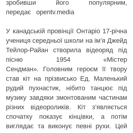
зробивши його популярним,
передає opentv.media
У канадській провінції Онтаріо 17-річна
учениця середньої школи на ім’я Джейд
Тейлор-Райан створила відеоряд під
пісню 1954 «Містер
Сендман». Головним героєм її твору
став кіт на прізвисько Ед. Маленький
рудий пухнастик, нібито танцює під
музику завдяки змонтованим частинам
різних відеороликів. Кіт з’являється
спочатку показує кінцівки, а потім
виглядає та виконує певні рухи. Цей