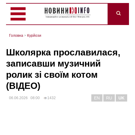
Головна
>
Курйози
Школярка прославилася,
записавши музичний
ролик зі своїм котом
(ВІДЕО)
EN
RU
UK
06.06.2026 08:00
1432