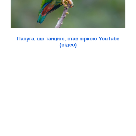
Папуга, що танцює, став зіркою YouTube
(відео)