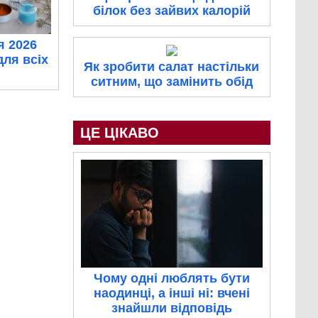
білок без зайвих калорій
я 2026
для всіх
Як зробити салат настільки
ситним, що замінить обід
ЦЕ ЦІКАВО
Чому одні люблять бути
наодинці, а інші ні: вчені
знайшли відповідь