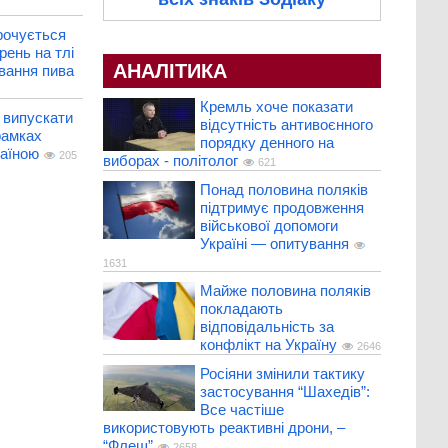
рочується
рень на тлі
АНАЛІТИКА
вання пива
Кремль хоче показати
 випускати
відсутність антивоєнного
рамках
порядку денного на
раїною
205
виборах - політолог
621
Понад половина поляків
підтримує продовження
військової допомоги
Україні — опитування
1631
Майже половина поляків
покладають
відповідальність за
конфлікт на Україну
2646
Росіяни змінили тактику
застосування “Шахедів”:
Все частіше
використовують реактивні дрони, –
“Флеш”
2658