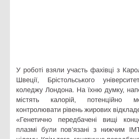
У роботі взяли участь фахівці з Карол
Швеції, Брістольського університ
коледжу Лондона. На їхню думку, напо
містять калорій, потенційно м
контролювати рівень жирових відклад
«Генетично передбачені вищі конц
плазмі були пов’язані з нижчим І