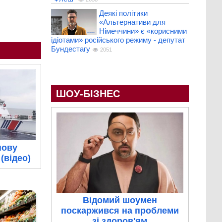
Деякі політики
«Альтернативи для
Німеччини» є «корисними
ідіотами» російського режиму - депутат
Бундестагу
2051
ШОУ-БІЗНЕС
нову
(відео)
Відомий шоумен
поскаржився на проблеми
зі здоров'ям