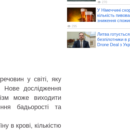
270
У Німеччині ско
кількість пивова
зниження спожи
295
Литва готується
безпілотники в 
Drone Deal з Ук
ечовин у світі, яку
. Нове дослідження
нізм може виходити
ння бадьорості та
ну в крові, кількістю