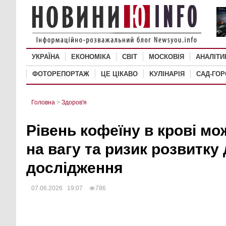
УКРАЇНА
ЕКОНОМІКА
СВІТ
MОСКОВІЯ
АНАЛІТИ
ФОТОРЕПОРТАЖ
ЦЕ ЦІКАВО
KУЛІНАРІЯ
САД-ГО
Головна
>
Здоров'я
Рівень кофеїну в крові м
на вагу та ризик розвитку 
дослідження
07.06.2026 19:07
786