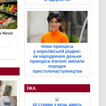
Нова принцеса
у королівській родині:
як народження доньки
принцеси Євгенії змінило
порядок
престолонаступництва
ЇЖА
Ці страви з яєць дають