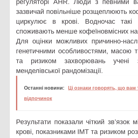
регуляторі AHR. Люди з певними ва
зазвичай повільніше розщеплюють коф
циркулює в крові. Водночас такі
споживають менше кофеїновмісних на
Для оцінки можливих причинно-наслі
генетичними особливостями, масою т
та ризиком захворювань учені з
менделівської рандомізації.
Останні новини:
Ці ознаки говорять, що вам
відпочинок
Результати показали чіткий зв’язок 
крові, показниками ІМТ та ризиком роз