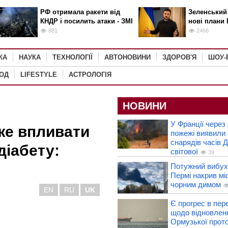
РФ отримала ракети від
Зеленський
КНДР і посилить атаки - ЗМІ
нові плани 
881
2466
КА
НАУКА
ТЕХНОЛОГІЇ
АВТОНОВИНИ
ЗДОРОВ'Я
ШОУ-
РОД
LIFESTYLE
АСТРОЛОГІЯ
НОВИНИ
У Франції через 
оже впливати
пожежі виявили 
снарядів часів Д
діабету:
світової
39
Потужний вибух 
Пермі накрив мі
чорним димом
EN
RU
UK
Є прогрес в пер
щодо відновлен
Ормузької прото