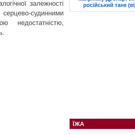
логічної залежності
російський танк (в
ерцево-судинними
ою недостатністю,
ь.
ЇЖА