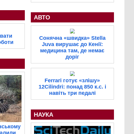
АВТО
вати
Сонячна «швидка» Stella
оботи
Juva вирушає до Кенії:
медицина там, де немає
доріг
Ferrari готує «злішу»
12Cilindri: понад 850 к.с. і
навіть три педалі
НАУКА
нському
палили