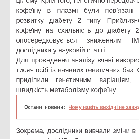
цілому. Крім того, генетично передбач
кофеїну в плазмі були пов’язані
розвитку діабету 2 типу. Приблиз
кофеїну на схильність до діабету 2
опосередковується зниженням І
дослідники у науковій статті.
Для проведення аналізу вчені викори
тисяч осіб із наявних генетичних баз.
приділили генетичним варіаціям,
швидкість метаболізму кофеїну.
Останні новини:
Чому навіть вихідні не зав
Зокрема, дослідники вивчали зміни в 