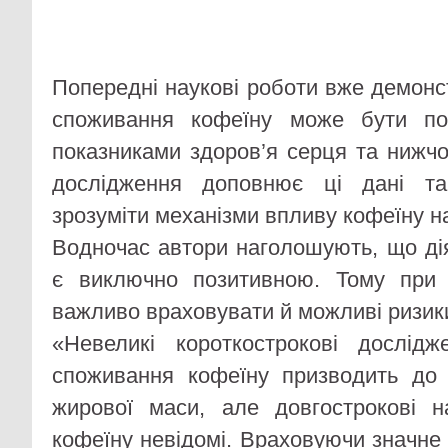
Попередні наукові роботи вже демонс
споживання кофеїну може бути по
показниками здоров’я серця та нижч
дослідження доповнює ці дані т
зрозуміти механізми впливу кофеїну н
Водночас автори наголошують, що ді
є виключно позитивною. Тому при о
важливо враховувати й можливі ризик
«Невеликі короткострокові дослід
споживання кофеїну призводить до
жирової маси, але довгострокові н
кофеїну невідомі. Враховуючи значне