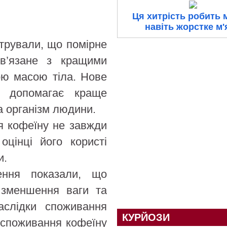
Ця хитрість робить 
навіть жорстке м'
трували, що помірне
в’язане з кращими
ою масою тіла. Нове
а допомагає краще
а організм людини.
я кофеїну не завжди
цінці його користі
и.
ження показали, що
 зменшення ваги та
аслідки споживання
КУРЙОЗИ
 споживання кофеїну