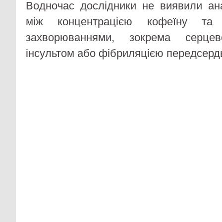
Водночас дослідники не виявили ана
між концентрацією кофеїну та с
захворюваннями, зокрема серцев
інсультом або фібриляцією передсерд