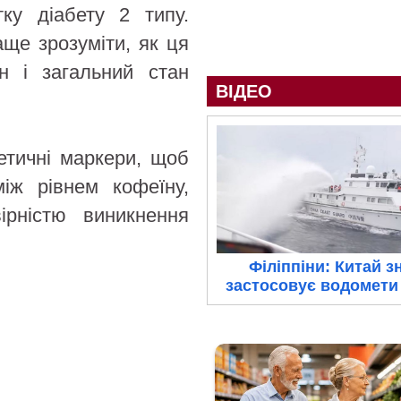
ку діабету 2 типу.
ще зрозуміти, як ця
н і загальний стан
ВІДЕО
етичні маркери, щоб
між рівнем кофеїну,
ірністю виникнення
Філіппіни: Китай з
застосовує водомети 