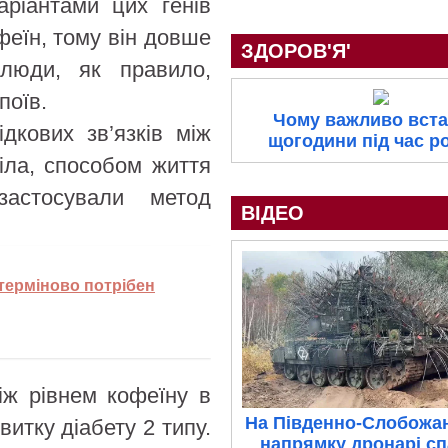
ріантами цих генів
еїн, тому він довше
ЗДОРОВ'Я'
 люди, як правило,
поїв.
Чому важливо вста
дкових зв’язків між
щогодини під час р
іла, способом життя
астосували метод
ВІДЕО
 терміново потрібен
між рівнем кофеїну в
На Південно-Слобожа
витку діабету 2 типу.
напрямку дронарі с