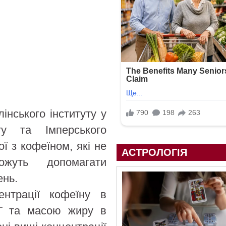
інського інституту у
ету та Імперського
ї з кофеїном, які не
АСТРОЛОГІЯ
ожуть допомагати
ень.
ентрації кофеїну в
МТ та масою жиру в