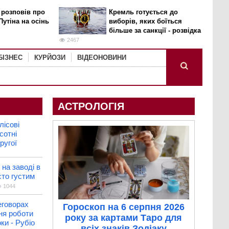
 розповів про
Кремль готується до
Путіна на осінь
виборів, яких боїться
більше за санкції - розвідка
2467
БІЗНЕС
КУРЙОЗИ
ВІДЕОНОВИНИ
АСТРОЛОГІЯ
лісові
сотні
ругої
на заводі в
сто густим
1044
еговорах
Гороскоп на 6 серпня 2026
ня роботи
року за картами Таро для
ки - Рубіо
всіх знаків Зодіаку