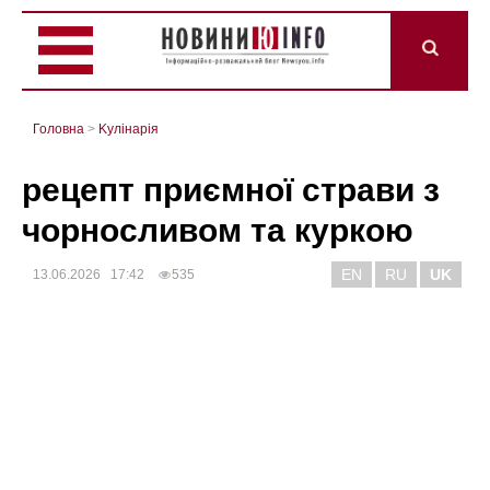
Головна
>
Kулінарія
рецепт приємної страви з
чорносливом та куркою
EN
RU
UK
13.06.2026 17:42
535