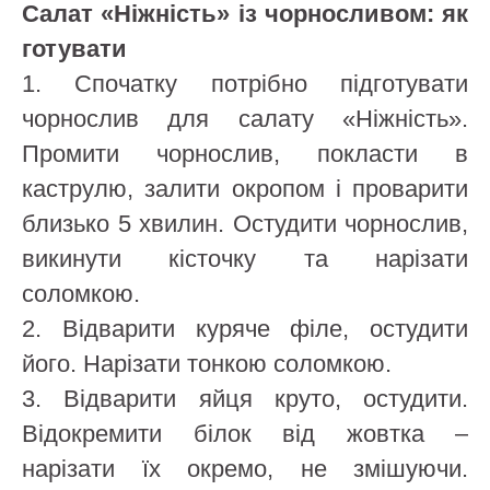
Салат «Ніжність» із чорносливом: як
готувати
1. Спочатку потрібно підготувати
чорнослив для салату «Ніжність».
Промити чорнослив, покласти в
каструлю, залити окропом і проварити
близько 5 хвилин. Остудити чорнослив,
викинути кісточку та нарізати
соломкою.
2. Відварити куряче філе, остудити
його. Нарізати тонкою соломкою.
3. Відварити яйця круто, остудити.
Відокремити білок від жовтка –
нарізати їх окремо, не змішуючи.