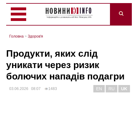
Головна
>
Здоров'я
Продукти, яких слід
уникати через ризик
болючих нападів подагри
EN
RU
UK
03.06.2026 08:07
1483