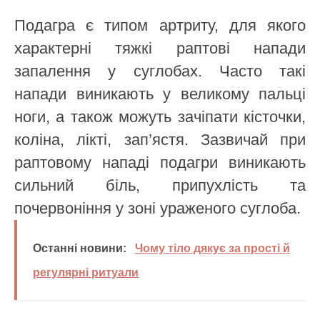
Подагра є типом артриту, для якого
характерні тяжкі раптові напади
запалення у суглобах. Часто такі
напади виникають у великому пальці
ноги, а також можуть зачіпати кісточки,
коліна, лікті, зап’ястя. Зазвичай при
раптовому нападі подагри виникають
сильний біль, припухлість та
почервоніння у зоні ураженого суглоба.
Останні новини:
Чому тіло дякує за прості й
регулярні ритуали