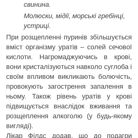
свинина.
Молюски, мідії, морські гребінці,
устриці.
При розщепленні пуринів збільшується
вміст організму уратів – солей сечової
кислоти. Нагромаджуючись в крові,
вони кристалізуються навколо суглоба і
своїм впливом викликають болючість,
провокують загострення запалення в
ньому. Також рівень уратів у крові
підвищується внаслідок вживання та
розщеплення алкоголю (у будь-якому
вигляді).
Лікар Філдс додав, що до подагри