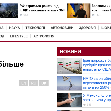
РФ отримала ракети від
Зеленський
КНДР і посилить атаки - ЗМІ
нові плани 
953
2561
КА
НАУКА
ТЕХНОЛОГІЇ
АВТОНОВИНИ
ЗДОРОВ'Я
ШОУ-
РОД
LIFESTYLE
АСТРОЛОГІЯ
НОВИНИ
Іран погрожує б
 більше
сусіднім країнам
нових атак США
НАТО за рік збі
перехоплення р
EN
RU
UK
літаків на 250%
У Мексиці блоге
застрелили у пр
343