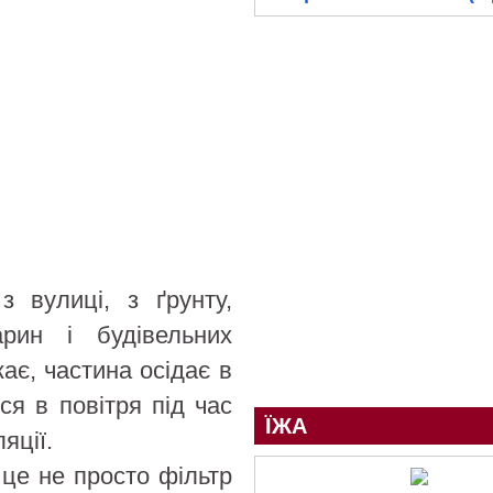
 вулиці, з ґрунту,
арин і будівельних
ає, частина осідає в
ся в повітря під час
ЇЖА
яції.
 це не просто фільтр