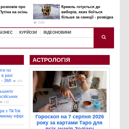
 розповів про
Кремль готується до
Путіна на осінь
виборів, яких боїться
більше за санкції - розвідка
2586
БІЗНЕС
КУРЙОЗИ
ВІДЕОНОВИНИ
АСТРОЛОГІЯ
ити по
 в разі
 - ЗМІ
106
льшило
осійських
136
ра з TikTok
ямому ефірі
Гороскоп на 7 серпня 2026
року за картами Таро для
всіх знаків Зодіаку