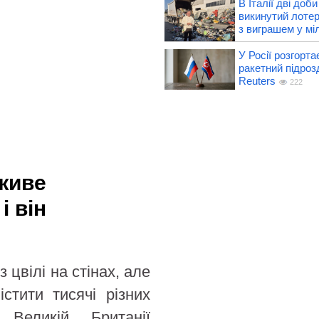
В Італії дві доб
викинутий лотер
з виграшем у мі
У Росії розгорта
ракетний підроз
Reuters
222
 живе
і він
 цвілі на стінах, але
стити тисячі різних
Великій Британії