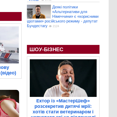
Деякі політики
«Альтернативи для
Німеччини» є «корисними
ідіотами» російського режиму - депутат
Бундестагу
2124
ШОУ-БІЗНЕС
нову
(відео)
Ектор із «МастерШеф»
розсекретив дитячі мрії:
хотів стати ветеринаром і