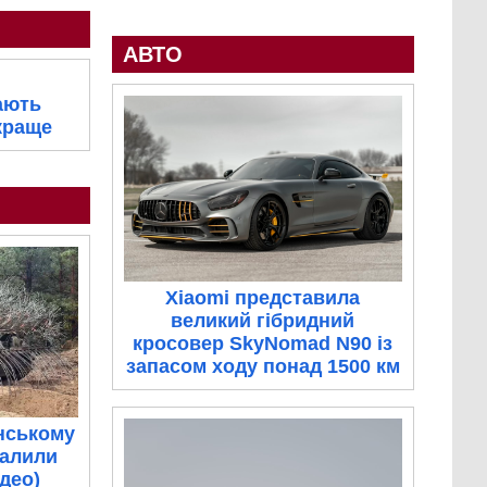
АВТО
ають
краще
Xiaomi представила
великий гібридний
кросовер SkyNomad N90 із
запасом ходу понад 1500 км
нському
палили
ідео)