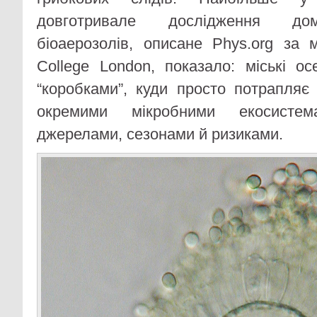
довготривале дослідження дом
біоаерозолів, описане Phys.org за м
College London, показало: міські о
“коробками”, куди просто потрапляє 
окремими мікробними екосисте
джерелами, сезонами й ризиками.