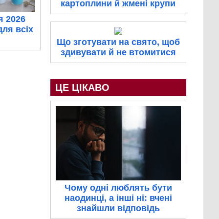
картоплини й жмені крупи
я 2026
для всіх
Що зготувати на свято, щоб
здивувати й не втомитися
ЦЕ ЦІКАВО
Чому одні люблять бути
наодинці, а інші ні: вчені
знайшли відповідь