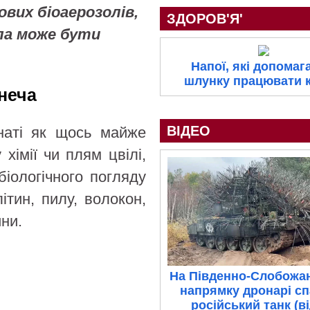
ових біоаерозолів,
ЗДОРОВ'Я'
ла може бути
Напої, які допомаг
шлунку працювати 
неча
ВІДЕО
наті як щось майже
хімії чи плям цвілі,
біологічного погляду
ітин, пилу, волокон,
ини.
На Південно-Слобожа
напрямку дронарі с
російський танк (в