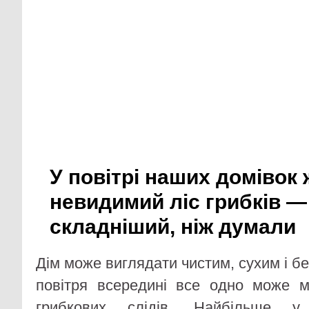
У повітрі наших домівок
невидимий ліс грибків — 
складніший, ніж думали
Дім може виглядати чистим, сухим і без
повітря всередині все одно може мі
грибкових слідів. Найбільше у 