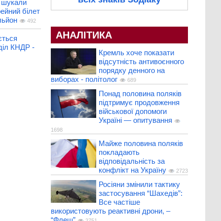
и шукали
ейний білет
льйон
492
АНАЛІТИКА
ється
діл КНДР -
Кремль хоче показати
відсутність антивоєнного
порядку денного на
виборах - політолог
689
Понад половина поляків
підтримує продовження
військової допомоги
Україні — опитування
1698
Майже половина поляків
покладають
відповідальність за
конфлікт на Україну
2723
Росіяни змінили тактику
застосування “Шахедів”:
Все частіше
використовують реактивні дрони, –
“Флеш”
2751