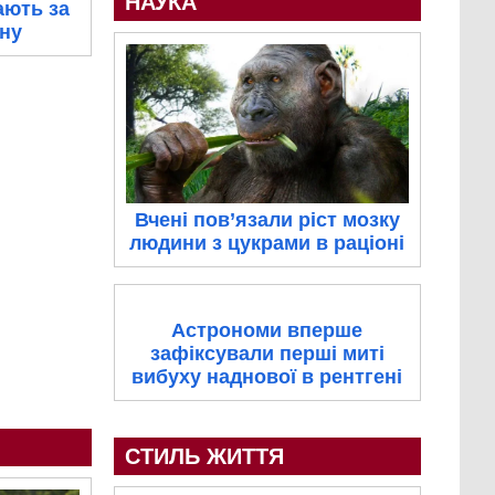
НАУКА
ають за
ну
Вчені пов’язали ріст мозку
людини з цукрами в раціоні
Астрономи вперше
зафіксували перші миті
вибуху наднової в рентгені
СТИЛЬ ЖИТТЯ