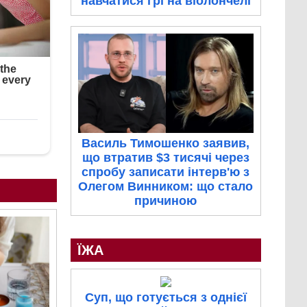
навчатися грі на віолончелі
Василь Тимошенко заявив,
що втратив $3 тисячі через
спробу записати інтерв'ю з
Олегом Винником: що стало
причиною
ЇЖА
Суп, що готується з однієї