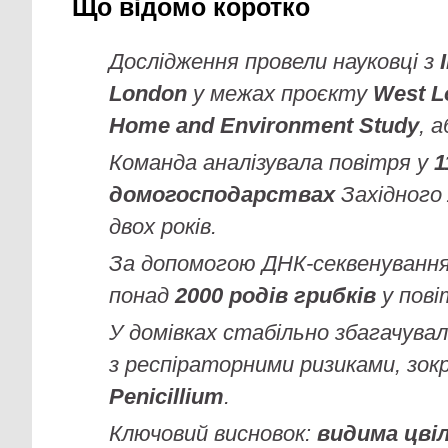
Що відомо коротко
Дослідження провели науковці з
London
у межах проєкту
West L
Home and Environment Study
, 
Команда аналізувала повітря у
1
домогосподарствах
Західного
двох років.
За допомогою ДНК-секвенування
понад
2000 родів грибків
у пові
У домівках стабільно збагачувал
з респіраторними ризиками, зо
Penicillium
.
Ключовий висновок:
видима цві