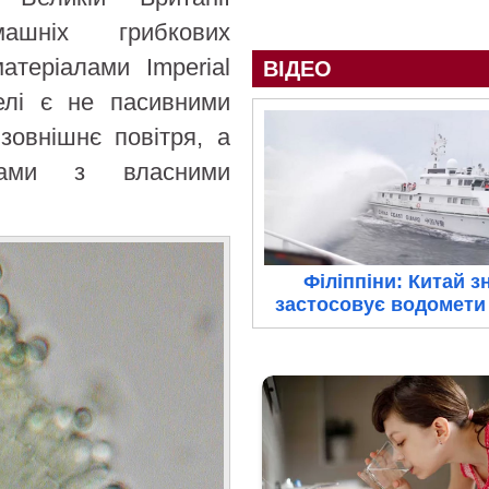
ашніх грибкових
атеріалами Imperial
ВІДЕО
селі є не пасивними
зовнішнє повітря, а
мами з власними
Філіппіни: Китай з
застосовує водомети 