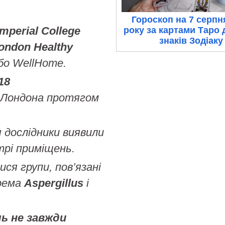
Гороскоп на 7 серпн
Imperial College
року за картами Таро 
знаків Зодіаку
ondon Healthy
або WellHome.
18
 Лондона протягом
 дослідники виявили
трі приміщень.
ися групи, пов’язані
крема
Aspergillus
і
ль не завжди