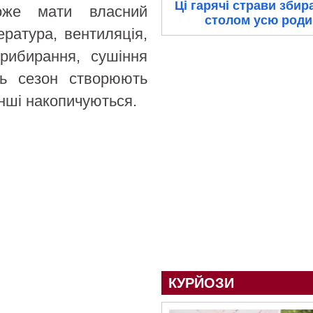
Ці гарячі страви збир
оже мати власний
столом усю роди
пература, вентиляція,
прибирання, сушіння
іть сезон створюють
інші накопичуються.
КУРЙОЗИ