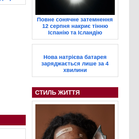
Повне сонячне затемнення
12 серпня накриє тінню
Іспанію та Ісландію
Нова натрієва батарея
заряджається лише за 4
хвилини
СТИЛЬ ЖИТТЯ