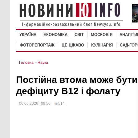
УКРАЇНА
ЕКОНОМІКА
СВІТ
MОСКОВІЯ
АНАЛІТИ
ФОТОРЕПОРТАЖ
ЦЕ ЦІКАВО
KУЛІНАРІЯ
САД-ГО
Головна
>
Наука
Постійна втома може бути
дефіциту B12 і фолату
06.06.2026 09:50
514