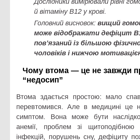
Дослідники вимірювали рівні го
й вітаміну B12 у крові.
Головний висновок:
вищий гомо
може відображати дефіцит B1
пов’язаний із більшою фізич
чоловіків і нижчою мотиваціє
Чому втома — це не завжди п
“недосип”
Втома здається простою: мало спав
перевтомився. Але в медицині це н
симптом. Вона може бути наслідком
анемії, проблем зі щитоподібною 
інфекцій, порушень сну, дефіциту п