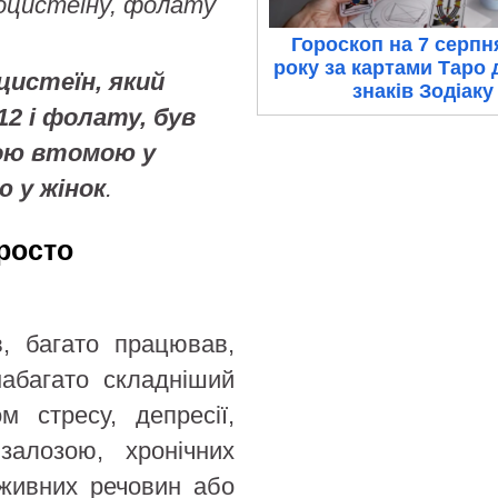
моцистеїну, фолату
Гороскоп на 7 серпн
року за картами Таро 
цистеїн, який
знаків Зодіаку
2 і фолату, був
ною втомою у
ю у жінок
.
росто
, багато працював,
абагато складніший
 стресу, депресії,
залозою, хронічних
оживних речовин або