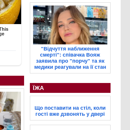
"Відчуття наближення
смерті": співачка Вояж
заявила про "порчу" та як
медики реагували на її стан
ЇЖА
Що поставити на стіл, коли
гості вже дзвонять у двері