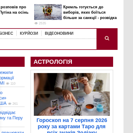
 розповів про
Кремль готується до
Путіна на осінь
виборів, яких боїться
більше за санкції - розвідка
2535
БІЗНЕС
КУРЙОЗИ
ВІДЕОНОВИНИ
АСТРОЛОГІЯ
межили
ормації
МІ
110
ро
си»
США
261
ідвідає
ину та Перу
Гороскоп на 7 серпня 2026
року за картами Таро для
всіх знаків Зодіаку
х працювати