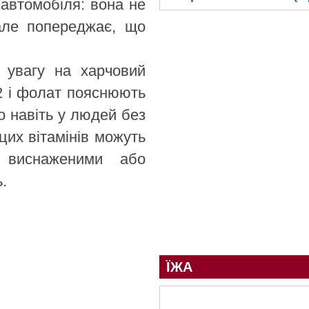
 автомобіля: вона не
але попереджає, що
и увагу на харчовий
2 і фолат пояснюють
о навіть у людей без
цих вітамінів можуть
и виснаженими або
.
ЇЖА