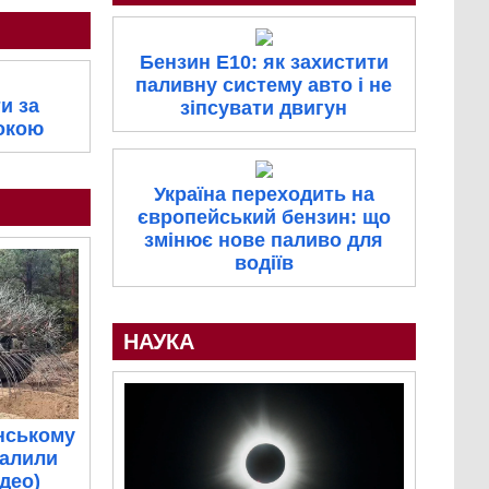
Бензин E10: як захистити
паливну систему авто і не
и за
зіпсувати двигун
покою
Україна переходить на
європейський бензин: що
змінює нове паливо для
водіїв
НАУКА
нському
палили
ідео)