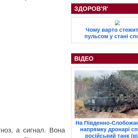
ЗДОРОВ'Я'
Чому варто стежит
пульсом у стані с
ВІДЕО
На Південно-Слобожа
напрямку дронарі с
ноз, а сигнал. Вона
російський танк (в