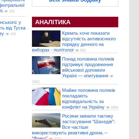
 Центральної
5%
150
АНАЛІТИКА
ського: у
ь від Туска
Кремль хоче показати
ву
155
відсутність антивоєнного
порядку денного на
виборах - політолог
656
Понад половина поляків
підтримує продовження
військової допомоги
Україні — опитування
1663
Майже половина поляків
покладають
відповідальність за
конфлікт на Україну
2684
Росіяни змінили тактику
застосування “Шахедів”:
Все частіше
використовують реактивні дрони, –
“Флеш”
2714