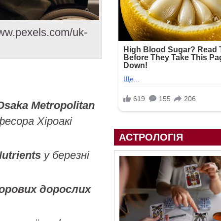
www.pexels.com/uk-
Osaka Metropolitan
фесора Хіроакі
АСТРОЛОГІЯ
utrients
у березні
дорових дорослих