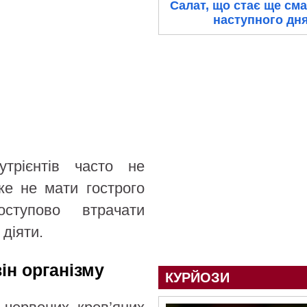
Салат, що стає ще см
наступного дн
трієнтів часто не
е не мати гострого
тупово втрачати
діяти.
він організму
КУРЙОЗИ