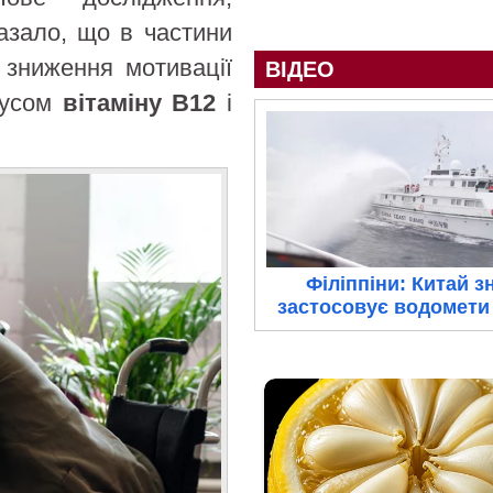
казало, що в частини
 зниження мотивації
ВІДЕО
атусом
вітаміну B12
і
Філіппіни: Китай з
застосовує водомети 