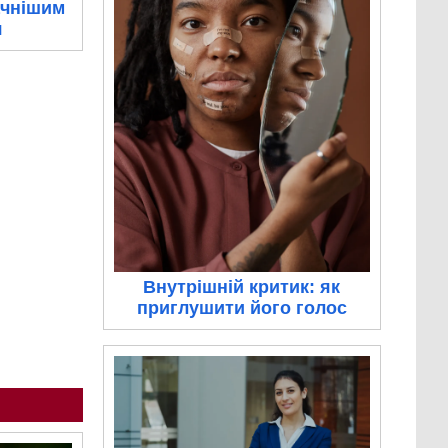
ачнішим
я
Внутрішній критик: як
приглушити його голос