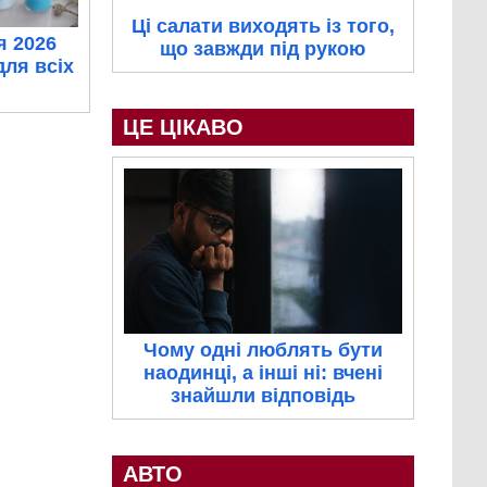
Ці салати виходять із того,
я 2026
що завжди під рукою
для всіх
ЦЕ ЦІКАВО
Чому одні люблять бути
наодинці, а інші ні: вчені
знайшли відповідь
АВТО