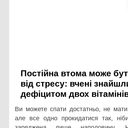
Постійна втома може бу
від стресу: вчені знайшли
дефіцитом двох вітаміні
Ви можете спати достатньо, не мати
але все одно прокидатися так, ніб
заряджена лише наполовину. Н