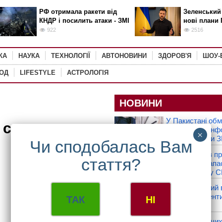
РФ отримала ракети від
Зеленський
КНДР і посилить атаки - ЗМІ
нові плани 
922
2516
КА
НАУКА
ТЕХНОЛОГІЇ
АВТОНОВИНИ
ЗДОРОВ'Я
ШОУ-
РОД
LIFESTYLE
АСТРОЛОГІЯ
НОВИНИ
У Пакистані об
 сигналом
висвітлення інф
міжнародними З
Трамп заявив п
«величезні запа
EN
RU
UK
боєприпасів у 
Папа Римський в
Уругвай, Аргент
ТАК
НІ
128
Кількість охочи