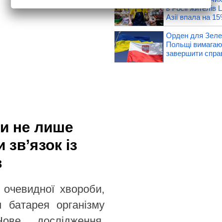
в Росії жителів
Азії впала на 1
Орден для Зелен
Польщі вимагают
завершити спра
ти не лише
 зв’язок із
в
 очевидної хвороби,
и батарея організму
ове дослідження,