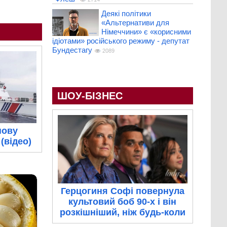
Деякі політики
«Альтернативи для
Німеччини» є «корисними
ідіотами» російського режиму - депутат
Бундестагу
2089
ШОУ-БІЗНЕС
нову
(відео)
Герцогиня Софі повернула
культовий боб 90-х і він
розкішніший, ніж будь-коли