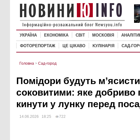
УКРАЇНА
ЕКОНОМІКА
СВІТ
MОСКОВІЯ
АНАЛІТИ
ФОТОРЕПОРТАЖ
ЦЕ ЦІКАВО
KУЛІНАРІЯ
САД-ГО
Головна
>
Сад-город
Помідори будуть м’ясисти
соковитими: яке добриво 
кинути у лунку перед пос
14.06.2026 18:25
722