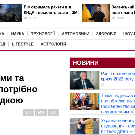
РФ отримала ракети від
Зеленський
КНДР і посилить атаки - ЗМІ
нові плани 
1053
2684
КА
НАУКА
ТЕХНОЛОГІЇ
АВТОНОВИНИ
ЗДОРОВ'Я
ШОУ-
РОД
LIFESTYLE
АСТРОЛОГІЯ
НОВИНИ
Росія прагне по
ми та
кризу 2022 року 
31
потрібно
Трамп підписав 
адкою
про обмеження 
громадянство з
народженням
EN
RU
UK
Україна поверну
окупованих тери
п’ятьох дітей
1