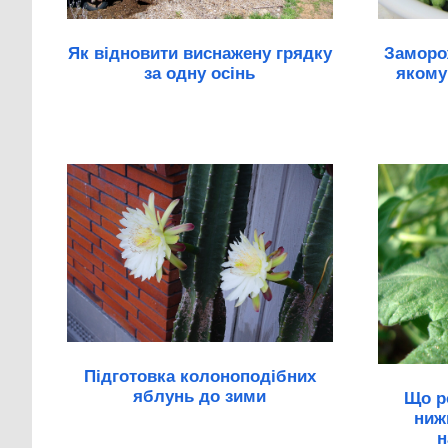
Як відновити виснажену грядку
Заморож
за одну осінь
якому
Підготовка колоноподібних
яблунь до зими
Що р
ниж
н