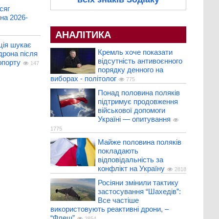
сяг
на 2026-
АНАЛІТИКА
ція шукає
Кремль хоче показати
дрона після
відсутність антивоєнного
опорту
147
порядку денного на
виборах - політолог
775
Понад половина поляків
підтримує продовження
військової допомоги
Україні — опитування
1775
Майже половина поляків
покладають
відповідальність за
конфлікт на Україну
2818
Росіяни змінили тактику
застосування “Шахедів”:
Все частіше
використовують реактивні дрони, –
“Флеш”
2854