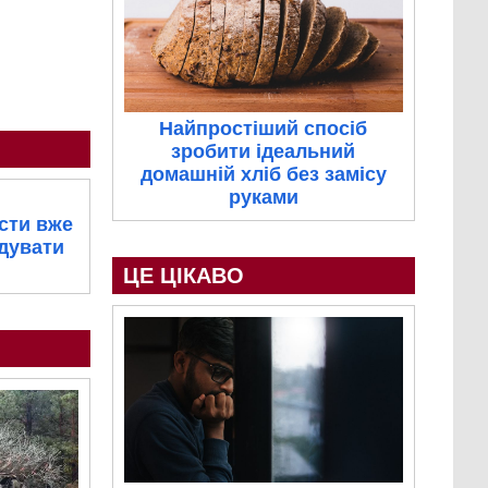
Найпростіший спосіб
зробити ідеальний
домашній хліб без замісу
руками
ести вже
одувати
ЦЕ ЦІКАВО