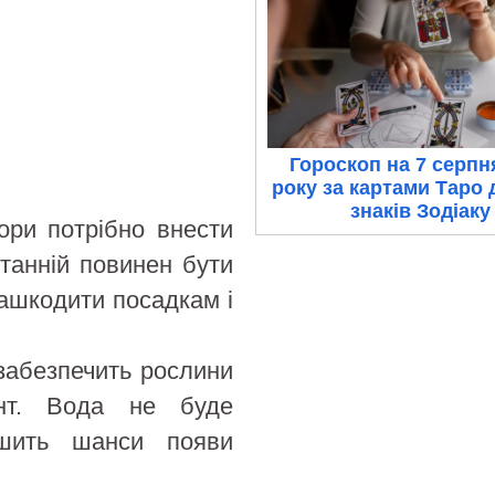
Гороскоп на 7 серпн
року за картами Таро 
знаків Зодіаку
дори потрібно внести
станній повинен бути
нашкодити посадкам і
 забезпечить рослини
нт. Вода не буде
ншить шанси появи