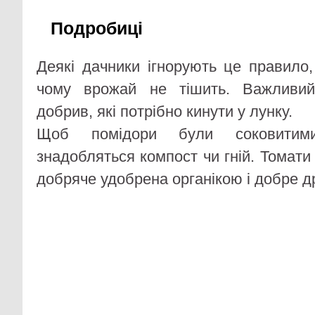
Подробиці
Деякі дачники ігнорують це правило,
чому врожай не тішить. Важливий
добрив, які потрібно кинути у лунку.
Щоб помідори були соковитими
знадобляться компост чи гній. Томат
добряче удобрена органікою і добре д