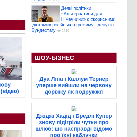
Деякі політики
«Альтернативи для
Німеччини» є «корисними
ідіотами» російського режиму - депутат
Бундестагу
2210
ШОУ-БІЗНЕС
Дуа Ліпа і Каллум Тернер
нову
уперше вийшли на червону
(відео)
доріжку як подружжя
Джіджі Хадід і Бредлі Купер
знову підігріли чутки про
шлюб: що насправді відомо
про їхні каблучки