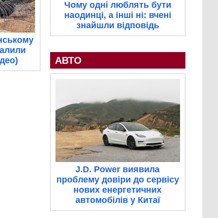
Чому одні люблять бути
наодинці, а інші ні: вчені
знайшли відповідь
нському
палили
АВТО
ідео)
J.D. Power виявила
проблему довіри до сервісу
нових енергетичних
автомобілів у Китаї