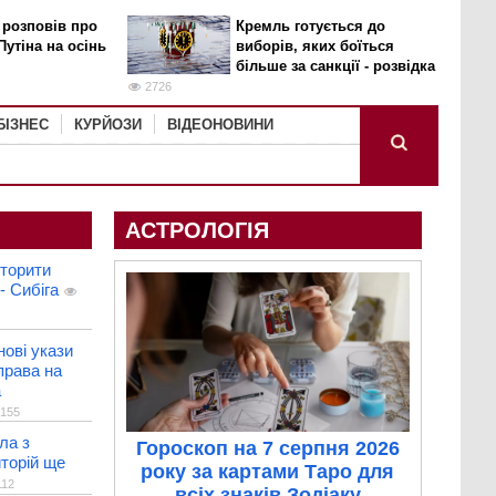
 розповів про
Кремль готується до
Путіна на осінь
виборів, яких боїться
більше за санкції - розвідка
2726
БІЗНЕС
КУРЙОЗИ
ВІДЕОНОВИНИ
АСТРОЛОГІЯ
вторити
- Сибіга
нові укази
права на
а
155
ла з
Гороскоп на 7 серпня 2026
торій ще
року за картами Таро для
12
всіх знаків Зодіаку