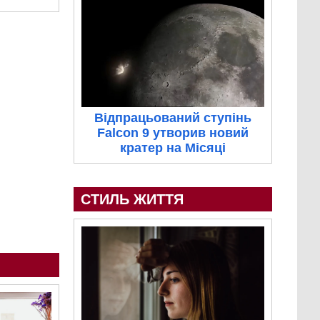
Відпрацьований ступінь
Falcon 9 утворив новий
кратер на Місяці
СТИЛЬ ЖИТТЯ