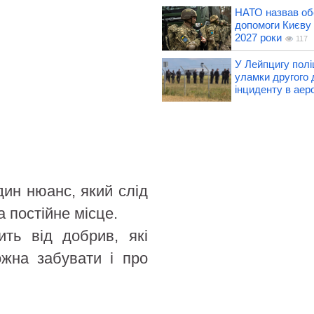
НАТО назвав об
допомоги Києву 
2027 роки
117
У Лейпцигу полі
уламки другого 
інциденту в аер
дин нюанс, який слід
а постійне місце.
ить від добрив, які
ожна забувати і про