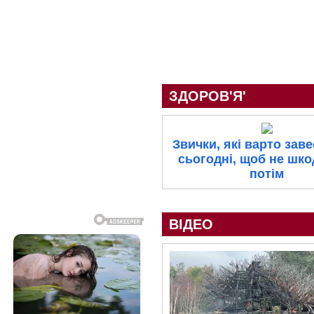
ЗДОРОВ'Я'
Звички, які варто зав
сьогодні, щоб не шк
потім
ВІДЕО