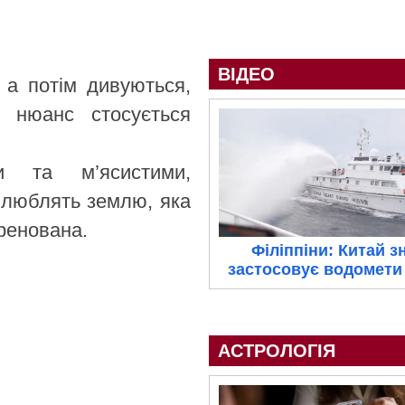
ВІДЕО
 а потім дивуються,
 нюанс стосується
 та м’ясистими,
и люблять землю, яка
ренована.
Філіппіни: Китай з
застосовує водомети 
АСТРОЛОГІЯ