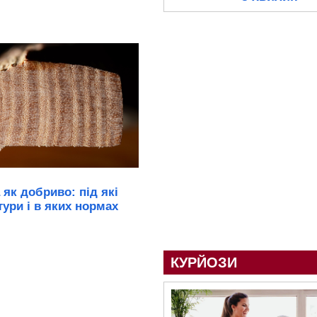
 як добриво: під які
тури і в яких нормах
КУРЙОЗИ