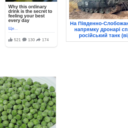
На Південно-Слобожа
напрямку дронарі с
російський танк (в