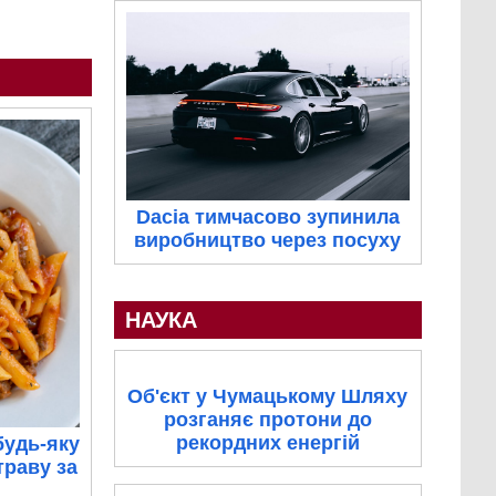
Dacia тимчасово зупинила
виробництво через посуху
НАУКА
Об'єкт у Чумацькому Шляху
розганяє протони до
рекордних енергій
будь-яку
траву за