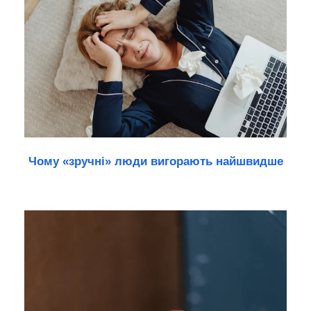
Чому «зручні» люди вигорають найшвидше