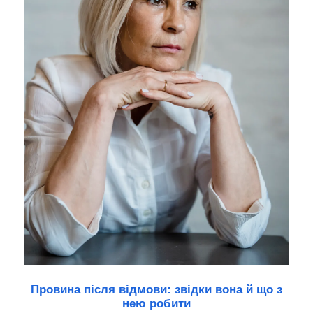
Провина після відмови: звідки вона й що з
нею робити