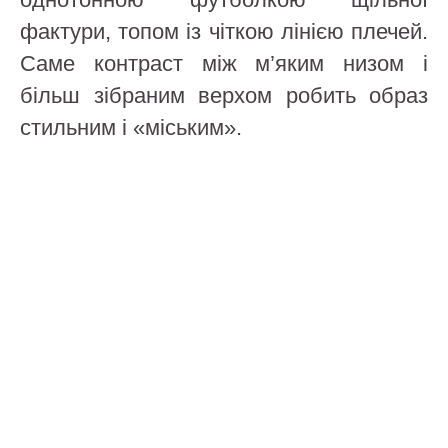
фактури, топом із чіткою лінією плечей.
Саме контраст між м’яким низом і
більш зібраним верхом робить образ
стильним і «міським».