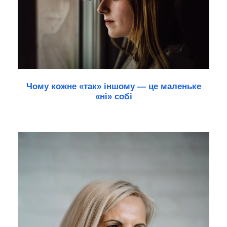
Чому кожне «так» іншому — це маленьке
«ні» собі