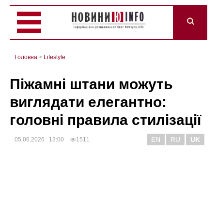
Головна
>
Lifestyle
Піжамні штани можуть
виглядати елегантно:
головні правила стилізації
EN
RU
UK
05.06.2026 13:00
1511