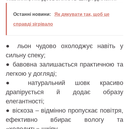
Останні новини:
Як дякувати так, щоб це
справді зігрівало
● льон чудово охолоджує навіть у
сильну спеку;
● бавовна залишається практичною та
легкою у догляді;
● натуральний шовк красиво
драпірується й додає образу
елегантності;
● віскоза – відмінно пропускає повітря,
ефективно вбирає вологу та
«холодить» шкіру.