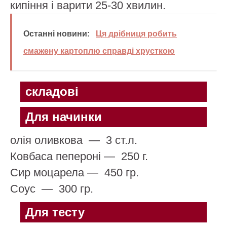
кипіння і варити 25-30 хвилин.
Останні новини:
Ця дрібниця робить
смажену картоплю справді хрусткою
складові
Для начинки
олія оливкова
—
3 ст.л.
Ковбаса пепероні
—
250 г.
Сир моцарела
—
450 гр.
Соус
—
300 гр.
Для тесту