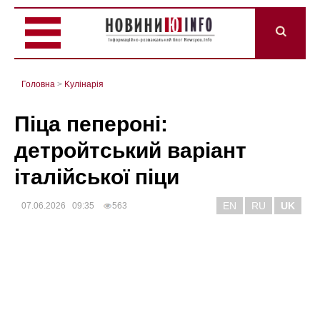
Головна
>
Kулінарія
Піца пепероні:
детройтський варіант
італійської піци
EN
RU
UK
07.06.2026 09:35
563