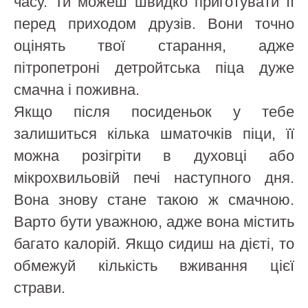
часу. Ти можеш швидко приготувати її
перед приходом друзів. Вони точно
оцінять твої старання, адже
пітропетроні детройтська піца дуже
смачна і поживна.
Якщо після посиденьок у тебе
залишиться кілька шматочків піци, її
можна розігріти в духовці або
мікрохвильовій печі наступного дня.
Вона знову стане такою ж смачною.
Варто бути уважною, адже вона містить
багато калорій. Якщо сидиш на дієті, то
обмежуй кількість вживання цієї
страви.