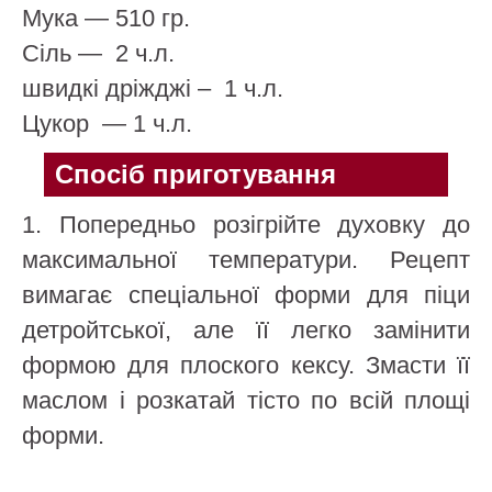
Мука
—
510 гр.
Сіль
—
2 ч.л.
швидкі дріжджі
–
1 ч.л.
Цукор
—
1 ч.л.
Спосіб приготування
1.
Попередньо розігрійте духовку до
максимальної температури. Рецепт
вимагає спеціальної форми для піци
детройтської, але її легко замінити
формою для плоского кексу. Змасти її
маслом і розкатай тісто по всій площі
форми.