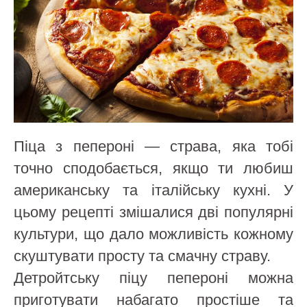
Піца з пепероні — страва, яка тобі
точно сподобається, якщо ти любиш
американську та італійську кухні. У
цьому рецепті змішалися дві популярні
культури, що дало можливість кожному
скуштувати просту та смачну страву.
Детройтську піцу пепероні можна
приготувати набагато простіше та