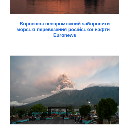
Євросоюз неспроможний заборонити
морські перевезення російської нафти -
Euronews