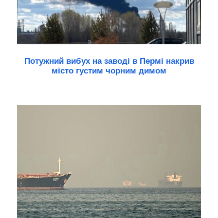
Потужний вибух на заводі в Пермі накрив
місто густим чорним димом