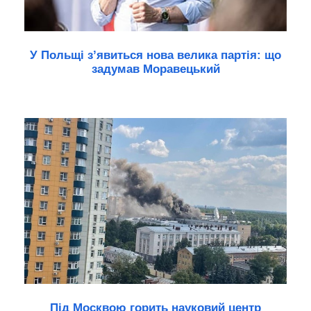
У Польщі з’явиться нова велика партія: що
задумав Моравецький
Під Москвою горить науковий центр