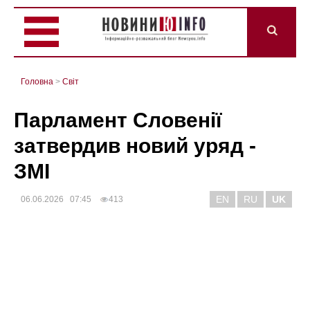
Головна
>
Світ
Парламент Словенії
затвердив новий уряд -
ЗМІ
EN
RU
UK
06.06.2026 07:45
413