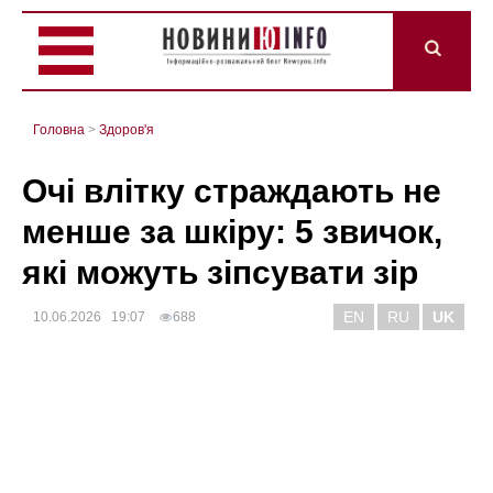
Головна
>
Здоров'я
Очі влітку страждають не
менше за шкіру: 5 звичок,
які можуть зіпсувати зір
EN
RU
UK
10.06.2026 19:07
688