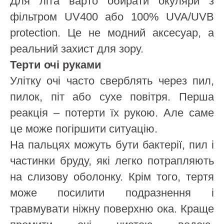
Для літа варто обирати окуляри з
фільтром UV400 або 100% UVA/UVB
protection. Це не модний аксесуар, а
реальний захист для зору.
Терти очі руками
Улітку очі часто сверблять через пил,
пилок, піт або сухе повітря. Перша
реакція – потерти їх рукою. Але саме
це може погіршити ситуацію.
На пальцях можуть бути бактерії, пил і
частинки бруду, які легко потрапляють
на слизову оболонку. Крім того, тертя
може посилити подразнення і
травмувати ніжну поверхню ока. Краще