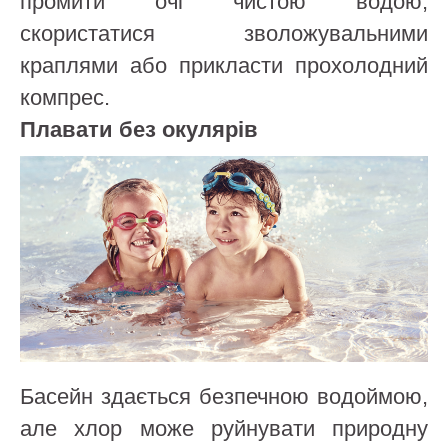
промити очі чистою водою,
скористатися зволожувальними
краплями або прикласти прохолодний
компрес.
Плавати без окулярів
Басейн здається безпечною водоймою,
але хлор може руйнувати природну