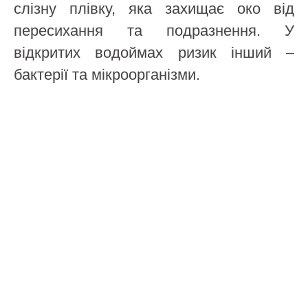
слізну плівку, яка захищає око від
пересихання та подразнення. У
відкритих водоймах ризик інший –
бактерії та мікроорганізми.