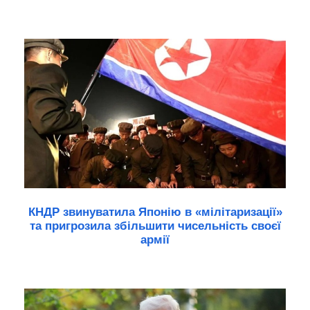
КНДР звинуватила Японію в «мілітаризації»
та пригрозила збільшити чисельність своєї
армії