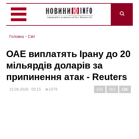
Головна
>
Світ
ОАЕ виплатять Ірану до 20
мільярдів доларів за
припинення атак - Reuters
EN
RU
UK
15.06.2026 00:15
1079