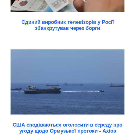
Єдиний виробник телевізорів у Росії
збанкрутував через борги
США сподіваються оголосити в середу про
угоду щодо Ормузької протоки - Axios