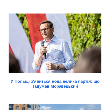
У Польщі з’явиться нова велика партія: що
задумав Моравецький