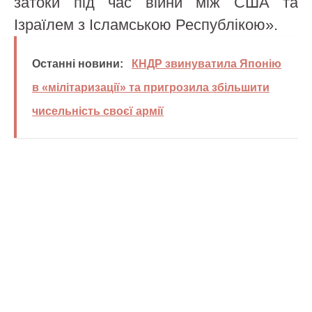
затоки під час війни між США та
Ізраїлем з Ісламською Республікою».
Останні новини:
КНДР звинуватила Японію
в «мілітаризації» та пригрозила збільшити
чисельність своєї армії