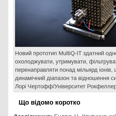
Новий прототип MultiQ-IT здатний од
охолоджувати, утримувати, фільтрува
перенаправляти понад мільярд іонів,
динамічний діапазон та відношення с
Лорі Чертофф/Університет Рокфелле
Що відомо коротко