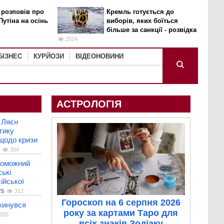
 розповів про
Кремль готується до
Путіна на осінь
виборів, яких боїться
більше за санкції - розвідка
2524
БІЗНЕС
КУРЙОЗИ
ВІДЕОНОВИНИ
АСТРОЛОГІЯ
 Ляєн
тику
 щодо кризи
304
роможний
ькі
ійської
ws
312
Гороскоп на 6 серпня 2026
кинувся
року за картами Таро для
305
всіх знаків Зодіаку