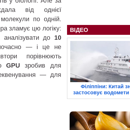
в у біології. Але за
ала від однієї
 молекули по одній.
ра зламує цю логіку:
ВІДЕО
 аналізувати до
10
ночасно — і це не
втори порівнюють
що
GPU
зробив для
секвенування — для
Філіппіни: Китай з
застосовує водомети 