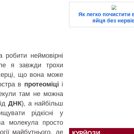
Як легко почистити 
яйця без нерві
 робити неймовірні
Але я завжди трохи
серці, що вона може
остра в
протеоміці
і
екули там не можна
від
ДНК
), а найбільш
щувати рідкісні у
а молекула просто
огії майбутнього, де
КУРЙОЗИ