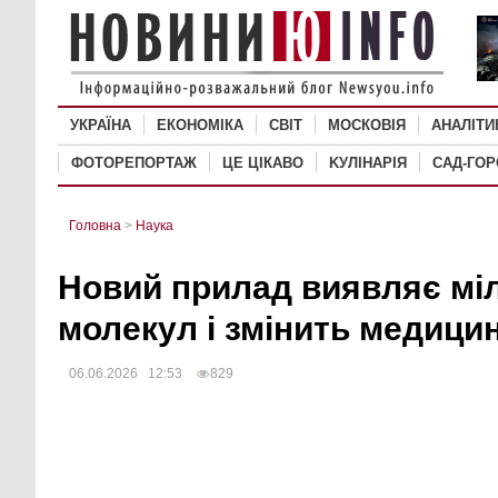
УКРАЇНА
ЕКОНОМІКА
СВІТ
MОСКОВІЯ
АНАЛІТИ
ФОТОРЕПОРТАЖ
ЦЕ ЦІКАВО
KУЛІНАРІЯ
САД-ГО
Головна
>
Наука
Новий прилад виявляє мі
молекул і змінить медици
06.06.2026 12:53
829