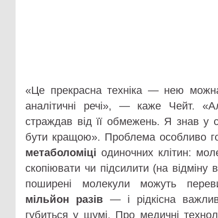
«Це прекрасна техніка — нею можна
аналітичні речі», — каже Чейт. «
страждав від її обмежень. Я знав у 
бути кращою». Проблема особливо г
метаболоміці
одиночних клітин: мол
скопіювати чи підсилити (на відміну 
поширені молекули можуть переви
мільйон разів
— і рідкісна важлив
губиться у шумі. Про медичні технол