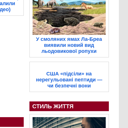
палили
ідео)
У смоляних ямах Ла-Бреа
виявили новий вид
льодовикової ропухи
США «підсіли» на
нерегульовані пептиди —
чи безпечні вони
СТИЛЬ ЖИТТЯ