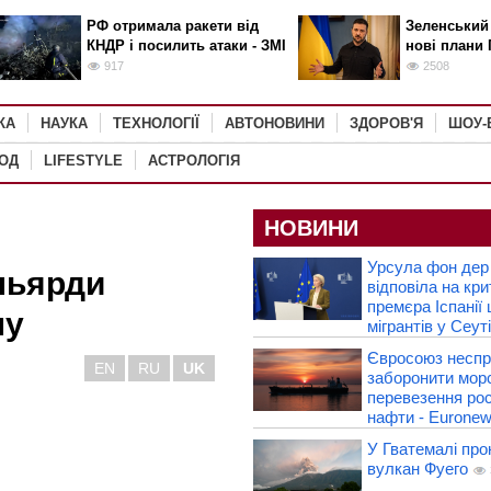
РФ отримала ракети від
Зеленський
КНДР і посилить атаки - ЗМІ
нові плани 
917
2508
КА
НАУКА
ТЕХНОЛОГІЇ
АВТОНОВИНИ
ЗДОРОВ'Я
ШОУ-
РОД
LIFESTYLE
АСТРОЛОГІЯ
НОВИНИ
Урсула фон дер
льярди
відповіла на кри
премєра Іспанії
ну
мігрантів у Сеуті
Євросоюз несп
EN
RU
UK
заборонити морс
перевезення рос
нафти - Eurone
У Гватемалі про
вулкан Фуего