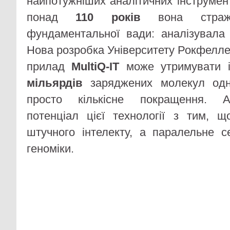
найпотужніших аналітичних інструменті
понад
110 років
вона стражд
фундаментальної вади: аналізувала
Нова розробка Університету Рокфелле
прилад
MultiQ-IT
може утримувати і
мільярдів
заряджених молекул од
просто кількісне покращення. А
потенціал цієї технології з тим, 
штучного інтелекту, а паралельне 
геноміки.