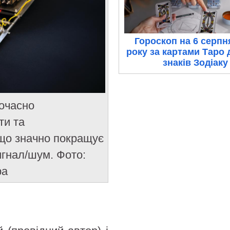
Гороскоп на 6 серпн
року за картами Таро 
знаків Зодіаку
ночасно
ти та
 що значно покращує
игнал/шум. Фото:
ра