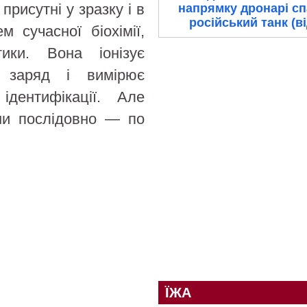
присутні у зразку і в
напрямку дронарі с
російський танк (в
м сучасної біохімії,
тики. Вона іонізує
 заряд і вимірює
дентифікації. Але
они послідовно — по
ЇЖА