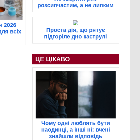
розсипчастим, а не липким
я 2026
Проста дія, що рятує
для всіх
підгоріле дно каструлі
ЦЕ ЦІКАВО
Чому одні люблять бути
наодинці, а інші ні: вчені
знайшли відповідь