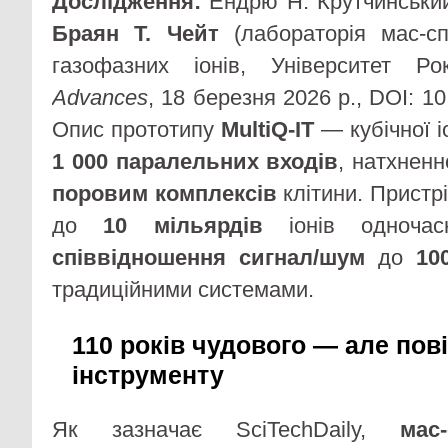
Дослідження:
Ендрю Н. Крутчинський 
Браян Т. Чейт
(лабораторія мас-спе
газофазних іонів, Університет Р
Advances
, 18 березня 2026 р., DOI: 10
Опис прототипу
MultiQ-IT
— кубічної і
1 000 паралельних входів
, натхнен
поровим комплексів
клітини. Пристр
до
10 мільярдів
іонів одночас
співвідношення сигнал/шум
до
10
традиційними системами.
110 років чудового — але пов
інструменту
Як зазначає SciTechDaily,
мас-