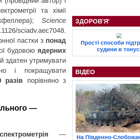
(провідний автор) і
ктрометрії та хімії
окфеллера);
Science
ЗДОРОВ'Я'
.1126/sciadv.aec7048.
онної пастки з
понад
Прості способи підт
судини в тонус
ної будовою
ядерних
ій здатен утримувати
но і покращувати
ВІДЕО
0 разів
порівняно з
ільного —
спектрометрія
—
На Південно-Слобожа