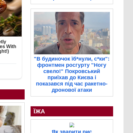
"В будиночок їб*нули, с*ки":
фронтмен росгурту "Ногу
свело!" Покровський
приїхав до Києва і
показався під час ракетно-
дронової атаки
ЇЖА
Як зварити рис