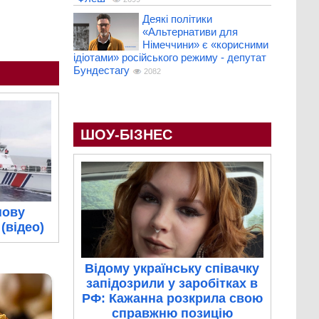
Деякі політики
«Альтернативи для
Німеччини» є «корисними
ідіотами» російського режиму - депутат
Бундестагу
2082
ШОУ-БІЗНЕС
нову
(відео)
Відому українську співачку
запідозрили у заробітках в
РФ: Кажанна розкрила свою
справжню позицію