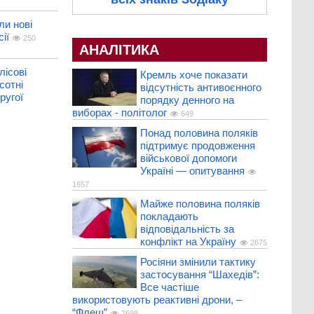
и нові
ії
250
АНАЛІТИКА
лісові
Кремль хоче показати
сотні
відсутність антивоєнного
ругої
порядку денного на
виборах - політолог
649
Понад половина поляків
підтримує продовження
військової допомоги
Україні — опитування
1657
Майже половина поляків
покладають
відповідальність за
конфлікт на Україну
2675
Росіяни змінили тактику
застосування “Шахедів”:
Все частіше
використовують реактивні дрони, –
“Флеш”
2699