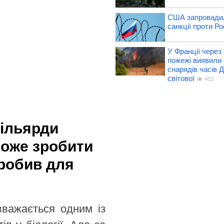
США запровадил
санкції проти Рос
У Франції через 
пожежі виявили 
снарядів часів Д
світової
402
мільярди
може зробити
зробив для
вважається одним із