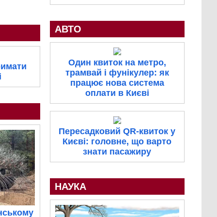
АВТО
Один квиток на метро,
римати
трамвай і фунікулер: як
і
працює нова система
оплати в Києві
Пересадковий QR-квиток у
Києві: головне, що варто
знати пасажиру
НАУКА
нському