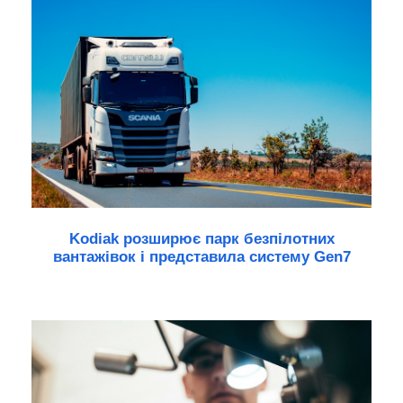
Kodiak розширює парк безпілотних
вантажівок і представила систему Gen7