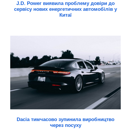
J.D. Power виявила проблему довіри до
сервісу нових енергетичних автомобілів у
Китаї
Dacia тимчасово зупинила виробництво
через посуху