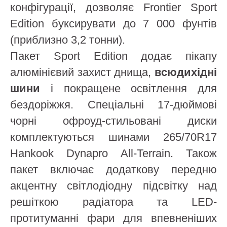
конфігурації, дозволяє Frontier Sport
Edition буксирувати до 7 000 фунтів
(приблизно 3,2 тонни).
Пакет Sport Edition додає пікапу
алюмінієвий захист днища,
всюдихідні
шини
і покращене освітлення для
бездоріжжя. Спеціальні 17-дюймові
чорні офроуд-стильовані диски
комплектуються шинами 265/70R17
Hankook Dynapro All-Terrain. Також
пакет включає додаткову передню
акцентну світлодіодну підсвітку над
решіткою радіатора та LED-
протитуманні фари для впевненіших