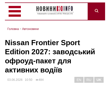
Головна
>
Автоновини
Nissan Frontier Sport
Edition 2027: заводський
офроуд-пакет для
активних водіїв
EN
RU
UK
03.06.2026 10:50
484