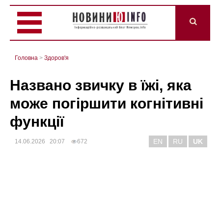
Головна
>
Здоров'я
Названо звичку в їжі, яка
може погіршити когнітивні
функції
EN
RU
UK
14.06.2026 20:07
672