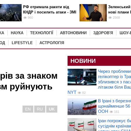
РФ отримала ракети від
Зеленський
КНДР і посилить атаки - ЗМІ
нові плани 
960
2568
КА
НАУКА
ТЕХНОЛОГІЇ
АВТОНОВИНИ
ЗДОРОВ'Я
ШОУ-
РОД
LIFESTYLE
АСТРОЛОГІЯ
НОВИНИ
Через проблеми 
рів за знаком
гелікоптер із Т
зблизився з па
їзм руйнують
літаком біля Ва
NYT
82
В Ірані з березн
щонайменше 56 
EN
RU
UK
ООН
161
Іран погрожує б
сусіднім країнам