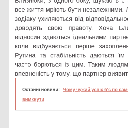
Близнюки, з одного боку, шукають ста
все життя мріють бути незалежними. 
зодіаку ухиляються від відповідальнос
доводять свою правоту. Хоча Бл
відносин здаються ідеальними партне
коли відбувається перше захопленн
Рутина та стабільність даються їм
часто борються із цим. Таким людям 
впевненість у тому, що партнер виявит
Останні новини:
Чому чужий успіх б'є по само
вимкнути