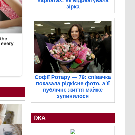
Карпатах: як відреагувала
зірка
Софії Ротару — 79: співачка
показала рідкісне фото, а її
публічне життя майже
зупинилося
ЇЖА