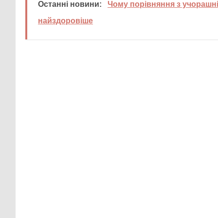
Останні новини:
Чому порівняння з учорашн
найздоровіше