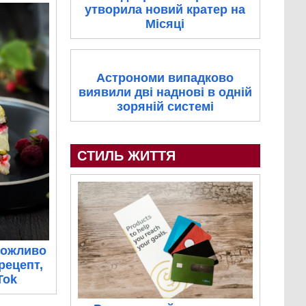
утворила новий кратер на
Місяці
Астрономи випадково
виявили дві наднові в одній
зоряній системі
СТИЛЬ ЖИТТЯ
еможливо
рецепт,
Tok