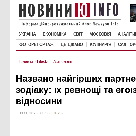
УКРАЇНА
ЕКОНОМІКА
СВІТ
MОСКОВІЯ
АНАЛІТИ
ФОТОРЕПОРТАЖ
ЦЕ ЦІКАВО
KУЛІНАРІЯ
САД-ГО
Головна
>
Lifestyle
,
Астрологія
Названо найгірших партне
зодіаку: їх ревнощі та его
відносини
03.06.2026 08:00
752