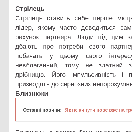
Стрілець
Стрілець ставить себе перше місц
лідер, якому часто доводиться сам
рахунок партнера. Люди під цим зн
дбають про потреби свого партн
побачать у цьому свого інтерес
невблаганний, тому не здатний з
дрібницю. Його імпульсивність і 
призводять до серйозних непорозумінь
Близнюки
Останні новини:
Як не кинути нове вже на тр