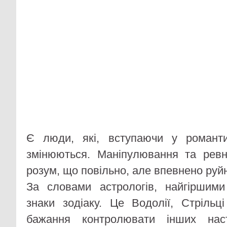
Є люди, які, вступаючи у романтич
змінюються. Маніпулювання та рев
розум, що повільно, але впевнено руйн
За словами астрологів, найгіршим
знаки зодіаку. Це Водолії, Стрільц
бажання контролювати інших нас