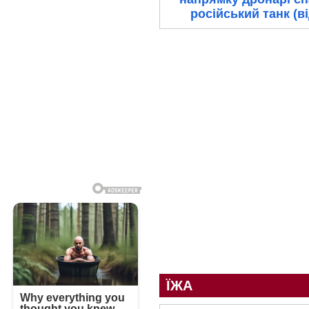
російський танк (в
ЇЖА