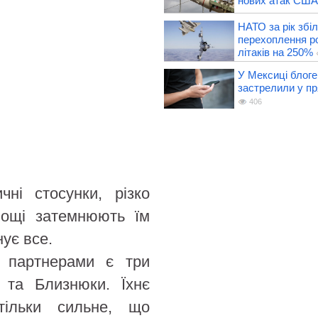
нових атак США
НАТО за рік збі
перехоплення р
літаків на 250%
У Мексиці блоге
застрелили у пр
406
ні стосунки, різко
нощі затемнюють їм
ує все.
и партнерами є три
і та Близнюки. Їхнє
тільки сильне, що