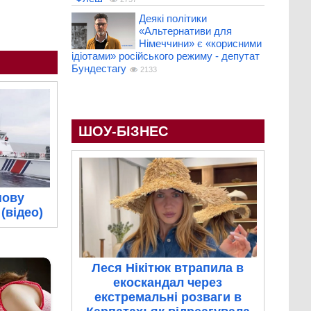
Деякі політики
«Альтернативи для
Німеччини» є «корисними
ідіотами» російського режиму - депутат
Бундестагу
2133
ШОУ-БІЗНЕС
нову
(відео)
Леся Нікітюк втрапила в
екоскандал через
екстремальні розваги в