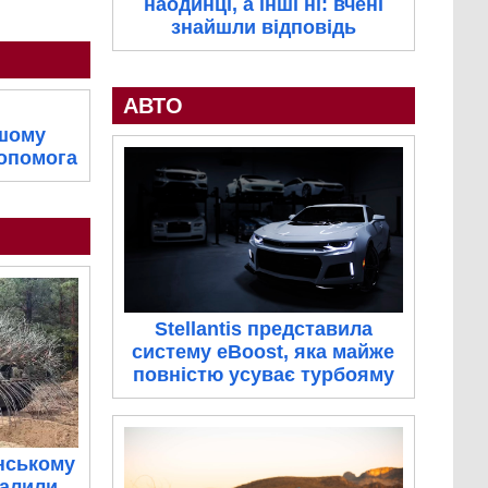
наодинці, а інші ні: вчені
знайшли відповідь
АВТО
ашому
допомога
Stellantis представила
систему eBoost, яка майже
повністю усуває турбояму
нському
палили