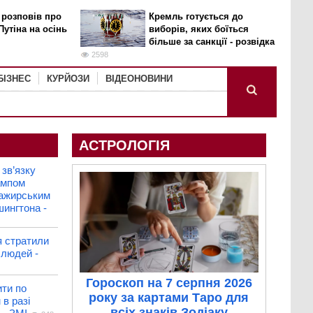
 розповів про
Кремль готується до
Путіна на осінь
виборів, яких боїться
більше за санкції - розвідка
2598
БІЗНЕС
КУРЙОЗИ
ВІДЕОНОВИНИ
АСТРОЛОГІЯ
зв’язку
рампом
сажирським
шингтона -
я стратили
людей -
Гороскоп на 7 серпня 2026
ити по
року за картами Таро для
 в разі
всіх знаків Зодіаку