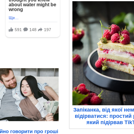
Запіканка, від якої н
відірватися: простий 
який підірвав Tik
ійно говорити про гроші