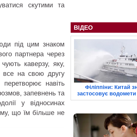
уватися скутими та
ВІДЕО
Люди під цим знаком
вого партнера через
чують каверзу, яку,
 все на свою другу
ь перетворює навіть
Філіппіни: Китай з
розмов, запевнень та
застосовує водомети 
долії у відносинах
ому, що їм більше не