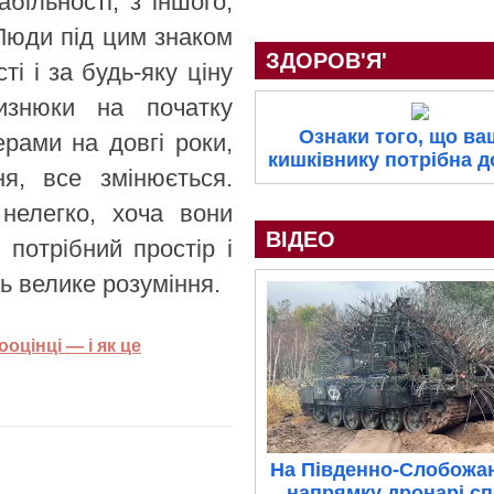
більності, з іншого,
Люди під цим знаком
ЗДОРОВ'Я'
ті і за будь-яку ціну
изнюки на початку
Ознаки того, що в
рами на довгі роки,
кишківнику потрібна 
я, все змінюється.
 нелегко, хоча вони
ВІДЕО
потрібний простір і
ь велике розуміння.
оцінці — і як це
На Південно-Слобожа
напрямку дронарі с