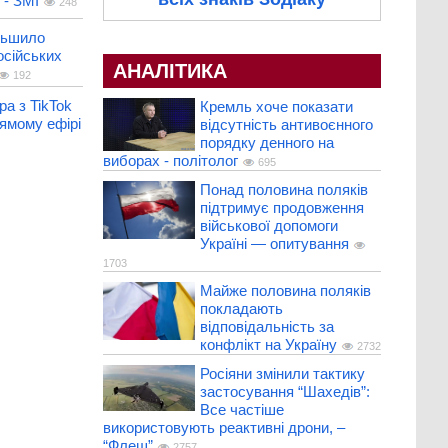
 - ЗМІ
248
льшило
осійських
АНАЛІТИКА
192
ра з TikTok
Кремль хоче показати
ямому ефірі
відсутність антивоєнного
порядку денного на
виборах - політолог
695
Понад половина поляків
підтримує продовження
військової допомоги
Україні — опитування
1703
Майже половина поляків
покладають
відповідальність за
конфлікт на Україну
2732
Росіяни змінили тактику
застосування “Шахедів”:
Все частіше
використовують реактивні дрони, –
“Флеш”
2757