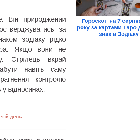
е. Він природжений
Гороскоп на 7 серпн
року за картами Таро 
остверджуватись за
знаків Зодіаку
аком зодіаку рідко
ера. Якщо вони не
у. Стрілець вкрай
абути навіть саму
прагнення контролю
 у відносинах.
етій день