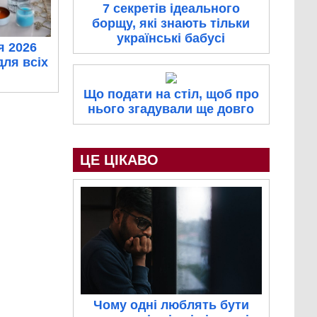
7 секретів ідеального
борщу, які знають тільки
українські бабусі
я 2026
для всіх
Що подати на стіл, щоб про
нього згадували ще довго
ЦЕ ЦІКАВО
Чому одні люблять бути