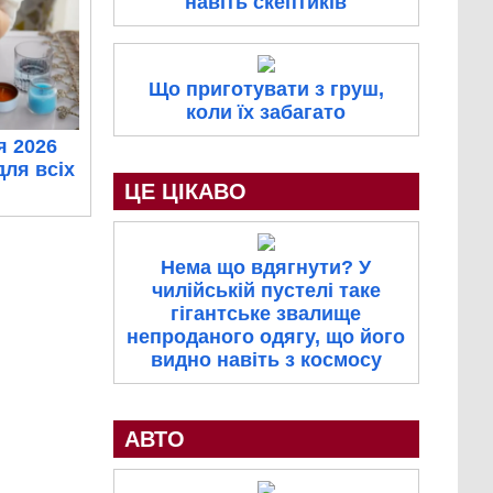
навіть скептиків
Що приготувати з груш,
коли їх забагато
я 2026
для всіх
ЦЕ ЦІКАВО
Нема що вдягнути? У
чилійській пустелі таке
гігантське звалище
непроданого одягу, що його
видно навіть з космосу
АВТО