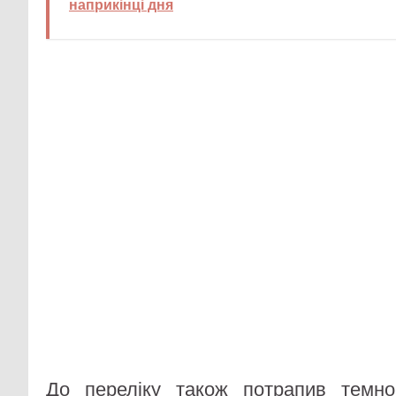
наприкінці дня
До переліку також потрапив темно-