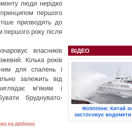
емонту люди нерідко
 принципом першого
стіше призводять до
м першого року після
зчаровує власників
ВІДЕО
жевий. Кілька років
рним для спалень і
ильно залежить від
иглядає м’яким і
увати бруднувато-
Філіппіни: Китай з
застосовує водомети 
мо на дрібниці