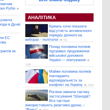
ближчим
рко Рубіо
АНАЛІТИКА
 уникла
води в Дунаї
Кремль хоче показати
відсутність антивоєнного
порядку денного на
али ЄС
виборах - політолог
561
кову
Понад половина поляків
підтримує продовження
рантів як
військової допомоги
Україні — опитування
1580
Майже половина поляків
покладають
відповідальність за
конфлікт на Україну
2568
Росіяни змінили тактику
застосування “Шахедів”:
Все частіше
використовують реактивні дрони, –
“Флеш”
2592