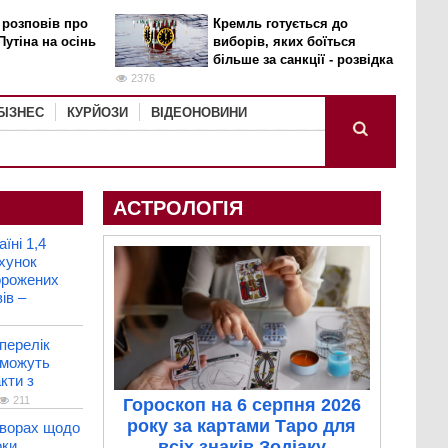
 розповів про
Кремль готується до
Путіна на осінь
виборів, яких боїться
більше за санкції - розвідка
2376
БІЗНЕС
КУРЙОЗИ
ВІДЕОНОВИНИ
АСТРОЛОГІЯ
їні 1,4
хунок
орожених
ів –
перелік
 можуть
кти з
211
Гороскоп на 6 серпня 2026
року за картами Таро для
оворах щодо
оки
всіх знаків Зодіаку