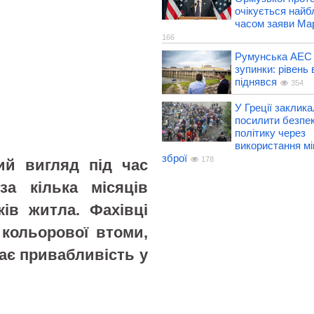
очікується най
часом заяви Ма
166
Румунська АЕС
зупинки: рівень 
піднявся
354
У Греції заклик
посилити безпе
політику через
використання міг
зброї
178
ий вигляд під час
а кілька місяців
ів житла. Фахівці
кольорової втоми,
ає привабливість у