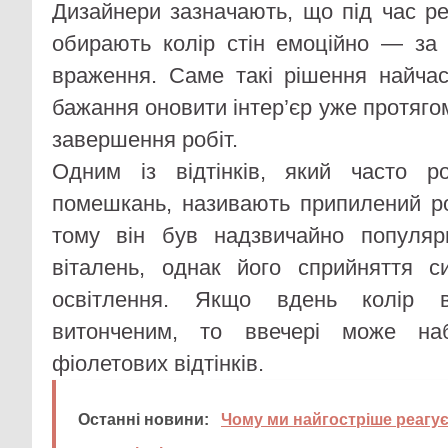
Дизайнери зазначають, що під час р
обирають колір стін емоційно — за
враження. Саме такі рішення найча
бажання оновити інтер’єр уже протяго
завершення робіт.
Одним із відтінків, який часто ро
помешкань, називають припилений ро
тому він був надзвичайно популя
віталень, однак його сприйняття с
освітлення. Якщо вдень колір в
витонченим, то ввечері може наб
фіолетових відтінків.
Останні новини:
Чому ми найгостріше реагує