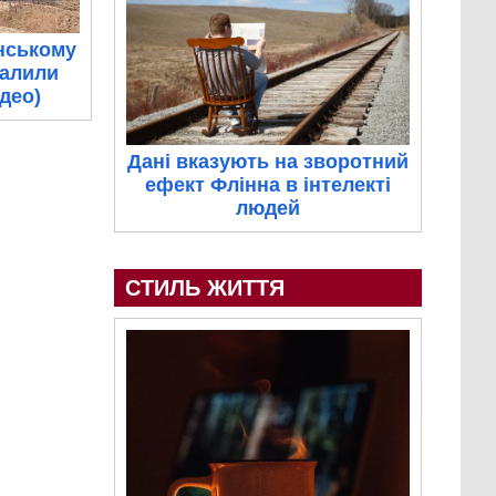
нському
палили
ідео)
Дані вказують на зворотний
ефект Флінна в інтелекті
людей
СТИЛЬ ЖИТТЯ