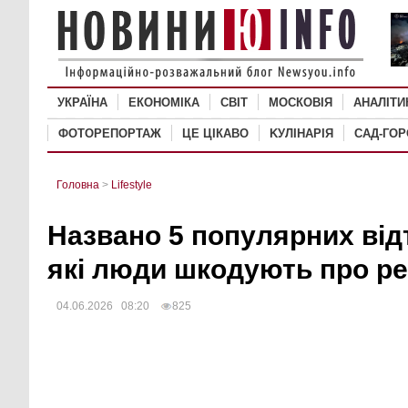
УКРАЇНА
ЕКОНОМІКА
СВІТ
MОСКОВІЯ
АНАЛІТИ
ФОТОРЕПОРТАЖ
ЦЕ ЦІКАВО
KУЛІНАРІЯ
САД-ГО
Головна
>
Lifestyle
Названо 5 популярних відт
які люди шкодують про р
04.06.2026 08:20
825