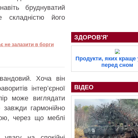
авіть бруднуватий
е складністю його
ЗДОРОВ'Я'
є не залазити в борги
Продукти, яких краще
перед сном
вандовий. Хоча він
ВІДЕО
воритів інтер’єрної
лір може виглядати
е завжди гармонійно
ою, через що меблі
 увагу на спокійні