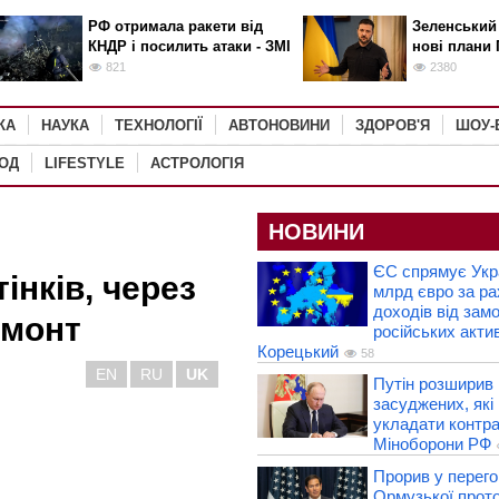
РФ отримала ракети від
Зеленський
КНДР і посилить атаки - ЗМІ
нові плани 
821
2380
КА
НАУКА
ТЕХНОЛОГІЇ
АВТОНОВИНИ
ЗДОРОВ'Я
ШОУ-
РОД
LIFESTYLE
АСТРОЛОГІЯ
НОВИНИ
ЄС спрямує Укра
інків, через
млрд євро за ра
доходів від зам
емонт
російських актив
Корецький
58
EN
RU
UK
Путін розширив 
засуджених, які
укладати контра
Міноборони РФ
Прорив у перег
Ормузької прот