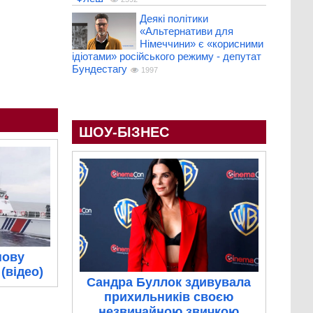
Деякі політики
«Альтернативи для
Німеччини» є «корисними
ідіотами» російського режиму - депутат
Бундестагу
1997
ШОУ-БІЗНЕС
нову
(відео)
Сандра Буллок здивувала
прихильників своєю
незвичайною звичкою