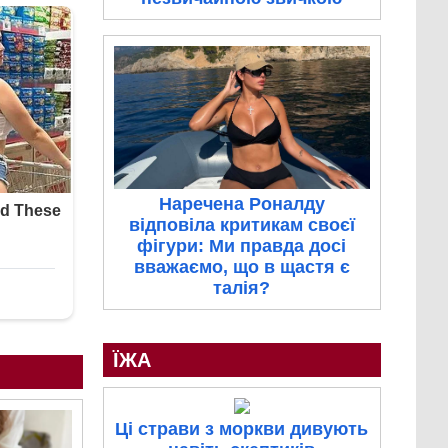
Наречена Роналду
відповіла критикам своєї
фігури: Ми правда досі
вважаємо, що в щастя є
талія?
ЇЖА
Ці страви з моркви дивують