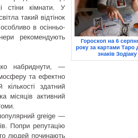
 стіни кімнати. У
вітла такий відтінок
 особливо в осінньо-
нери рекомендують
Гороскоп на 6 серпн
року за картами Таро 
знаків Зодіаку
ко набриднути, —
тмосферу та ефектно
 кількості здатний
ка місяців активний
томи.
популярний greige —
ів. Попри репутацію
ато людей починають