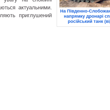
аються актуальними.
На Південно-Слобожа
іляють приглушений
напрямку дронарі с
російський танк (в