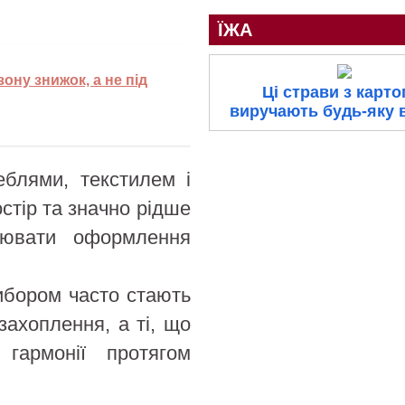
ЇЖА
ону знижок, а не під
Ці страви з карто
виручають будь-яку 
еблями, текстилем і
стір та значно рідше
нювати оформлення
ибором часто стають
захоплення, а ті, що
гармонії протягом