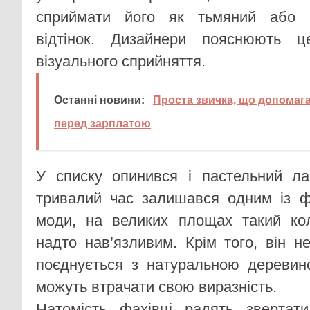
сприймати його як тьмяний або н
відтінок. Дизайнери пояснюють ц
візуального сприйняття.
Останні новини:
Проста звичка, що допомага
перед зарплатою
У списку опинився і пастельний ла
тривалий час залишався одним із фа
моди, на великих площах такий ко
надто нав’язливим. Крім того, він н
поєднується з натуральною деревин
можуть втрачати свою виразність.
Натомість фахівці радять звертати