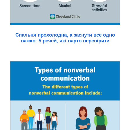
Спальня прохолодна, а заснути все одно
важко: 5 речей, які варто перевірити