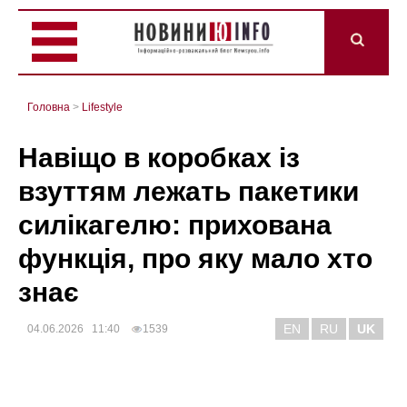
Головна
>
Lifestyle
Навіщо в коробках із
взуттям лежать пакетики
силікагелю: прихована
функція, про яку мало хто
знає
EN
RU
UK
04.06.2026 11:40
1539