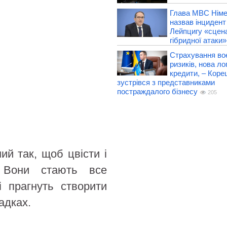
Глава МВС Нім
назвав інцидент
Лейпцигу «сцен
гібридної атаки»
Страхування во
ризиків, нова лог
кредити, – Коре
зустрівся з представниками
постраждалого бізнесу
205
ий так, щоб цвісти і
 Вони стають все
і прагнуть створити
адках.