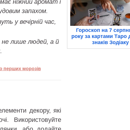
має ніжний аромат і
чудовим запахом.
уть у вечірній час,
Гороскоп на 7 серпн
року за картами Таро 
 не лише людей, а й
знаків Зодіаку
.
до перших морозів
лементи декору, які
чі. Використовуйте
ілянки, або додайте