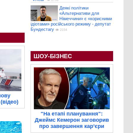
Деякі політики
«Альтернативи для
Німеччини» є «корисними
ідіотами» російського режиму - депутат
Бундестагу
2154
ШОУ-БІЗНЕС
нову
(відео)
"На етапі планування":
Джеймс Кемерон заговорив
про завершення кар’єри