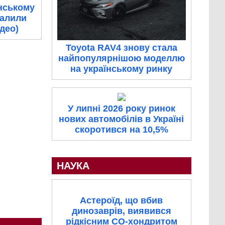
нському
палили
ідео)
Toyota RAV4 знову стала
найпопулярнішою моделлю
на українському ринку
У липні 2026 року ринок
нових автомобілів в Україні
скоротився на 10,5%
НАУКА
Астероїд, що вбив
динозаврів, виявився
рідкісним CO-хондритом