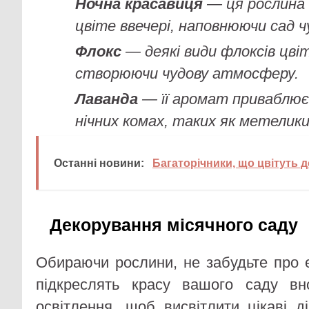
Ночна красавиця
— ця рослина 
цвіте ввечері, наповнюючи сад 
Флокс
— деякі види флоксів цвіт
створюючи чудову атмосферу.
Лаванда
— її аромат приваблює
нічних комах, таких як метелики
Останні новини:
Багаторічники, що цвітуть 
Декорування місячного саду
Обираючи рослини, не забудьте про е
підкреслять красу вашого саду вно
освітлення, щоб висвітлити цікаві д