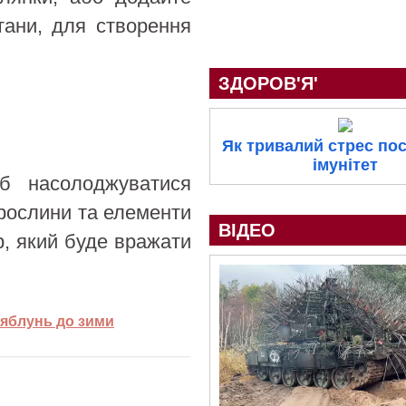
тани, для створення
ЗДОРОВ'Я'
Як тривалий стрес по
імунітет
б насолоджуватися
 рослини та елементи
ВІДЕО
р, який буде вражати
 яблунь до зими