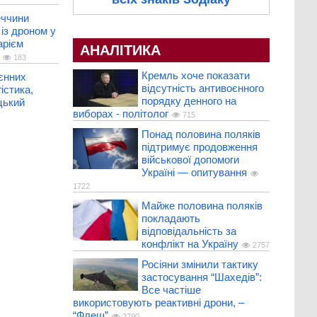
еччини
 із дроном у
арієм
АНАЛІТИКА
183
Кремль хоче показати
єнних
відсутність антивоєнного
істика,
порядку денного на
цький
виборах - політолог
715
Понад половина поляків
підтримує продовження
військової допомоги
Україні — опитування
1722
Майже половина поляків
покладають
відповідальність за
конфлікт на Україну
2757
Росіяни змінили тактику
застосування “Шахедів”:
Все частіше
використовують реактивні дрони, –
“Флеш”
2790