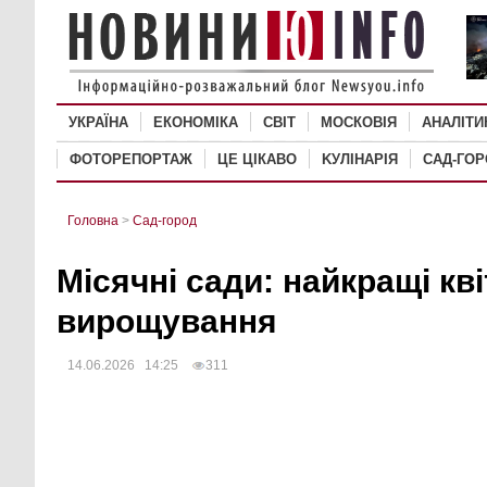
УКРАЇНА
ЕКОНОМІКА
СВІТ
MОСКОВІЯ
АНАЛІТИ
ФОТОРЕПОРТАЖ
ЦЕ ЦІКАВО
KУЛІНАРІЯ
САД-ГО
Головна
>
Сад-город
Місячні сади: найкращі кв
вирощування
14.06.2026 14:25
311