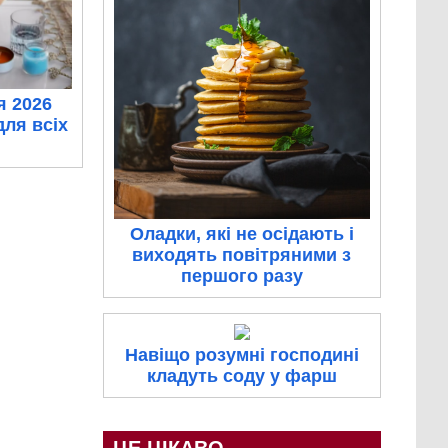
я 2026
для всіх
Оладки, які не осідають і
виходять повітряними з
першого разу
Навіщо розумні господині
кладуть соду у фарш