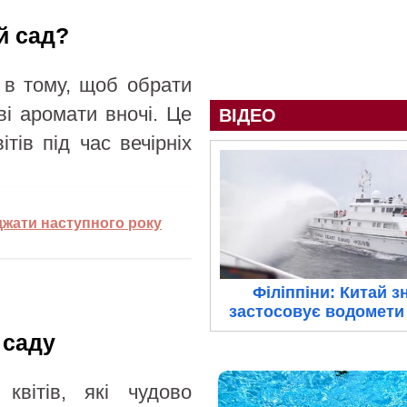
й сад?
 в тому, щоб обрати
ві аромати вночі. Це
ВІДЕО
тів під час вечірніх
аджати наступного року
Філіппіни: Китай з
застосовує водомети 
 саду
квітів, які чудово