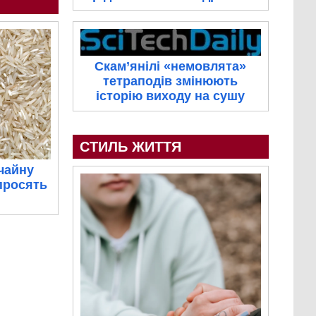
Скам’янілі «немовлята»
тетраподів змінюють
історію виходу на сушу
СТИЛЬ ЖИТТЯ
чайну
 просять