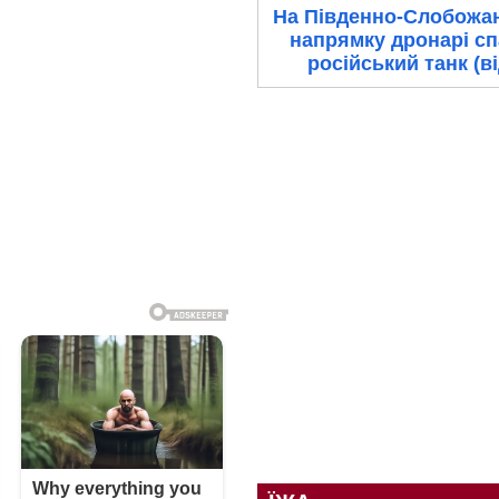
На Південно-Слобожа
напрямку дронарі с
російський танк (в