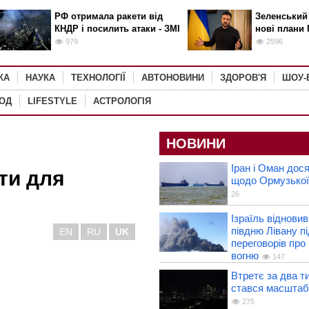
РФ отримала ракети від
Зеленський
КНДР і посилить атаки - ЗМІ
нові плани 
979
2596
КА
НАУКА
ТЕХНОЛОГІЇ
АВТОНОВИНИ
ЗДОРОВ'Я
ШОУ-
РОД
LIFESTYLE
АСТРОЛОГІЯ
НОВИНИ
Іран і Оман дос
іти для
щодо Ормузької
26
Ізраїль відновив
півдню Лівану пі
EN
RU
UK
переговорів про
вогню
147
Втретє за два тиж
стався масштаб
275