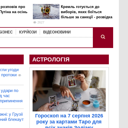
 розповів про
Кремль готується до
Путіна на осінь
виборів, яких боїться
більше за санкції - розвідка
2627
БІЗНЕС
КУРЙОЗИ
ВІДЕОНОВИНИ
АСТРОЛОГІЯ
ягли угоди
 протоки
 удари по
д час
 припинення
ні: у Грузії
Гороскоп на 7 серпня 2026
ний блекаут
року за картами Таро для
всіх знаків Зодіаку