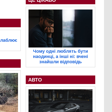
ЦЕ ЦІКАВО
слаблює
Чому одні люблять бути
наодинці, а інші ні: вчені
знайшли відповідь
АВТО