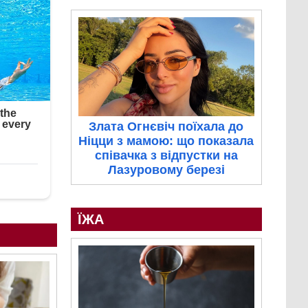
Злата Огнєвіч поїхала до
Ніцци з мамою: що показала
співачка з відпустки на
Лазуровому березі
ЇЖА