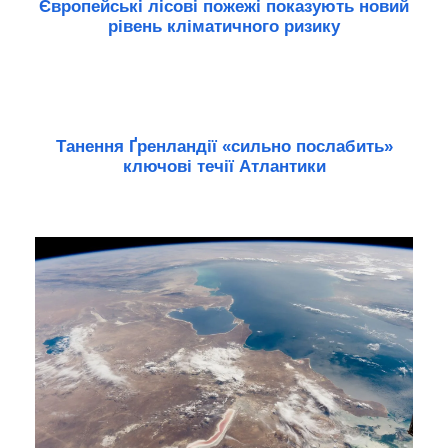
Європейські лісові пожежі показують новий
рівень кліматичного ризику
Танення Ґренландії «сильно послабить»
ключові течії Атлантики