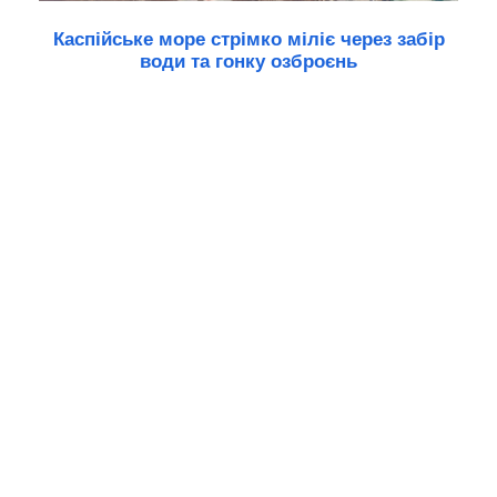
Каспійське море стрімко міліє через забір
води та гонку озброєнь