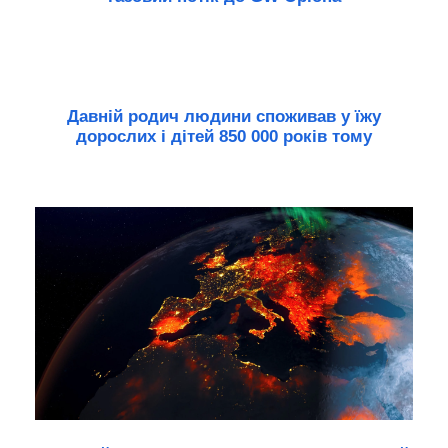
Давній родич людини споживав у їжу
дорослих і дітей 850 000 років тому