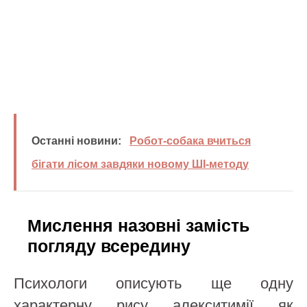
Останні новини:
Робот-собака вчиться
бігати лісом завдяки новому ШІ-методу
Мислення назовні замість
погляду всередину
Психологи описують ще одну
характерну рису алекситимії як