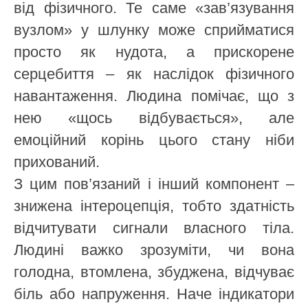
від фізичного. Те саме «зав’язування
вузлом» у шлунку може сприйматися
просто як нудота, а прискорене
серцебиття – як наслідок фізичного
навантаження. Людина помічає, що з
нею «щось відбувається», але
емоційний корінь цього стану ніби
прихований.
З цим пов’язаний і інший компонент –
знижена інтероцепція, тобто здатність
відчитувати сигнали власного тіла.
Людині важко зрозуміти, чи вона
голодна, втомлена, збуджена, відчуває
біль або напруження. Наче індикатори