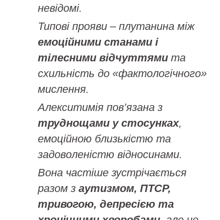
невідомі.
Типові прояви – плутанина між
емоційними станами і
тілесними відчуттями
та
схильність до «фактологічного»
мислення.
Алекситимія пов’язана з
труднощами у стосунках
,
емоційною близькістю та
задоволеністю відносинами.
Вона частіше зустрічається
разом з
аутизмом, ПТСР,
тривогою, депресією та
хронічними хворобами
, але не