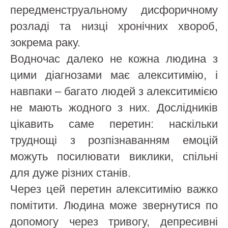
передменструальному дисфоричному
розладі та низці хронічних хвороб,
зокрема раку.
Водночас далеко не кожна людина з
цими діагнозами має алекситимію, і
навпаки – багато людей з алекситимією
не мають жодного з них. Дослідників
цікавить саме перетин: наскільки
труднощі з розпізнаванням емоцій
можуть посилювати виклики, спільні
для дуже різних станів.
Через цей перетин алекситимію важко
помітити. Людина може звернутися по
допомогу через тривогу, депресивні