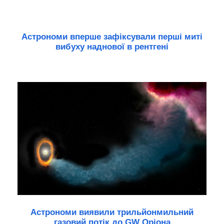
Астрономи вперше зафіксували перші миті
вибуху наднової в рентгені
Астрономи виявили трильйонмильний
газовий потік до GW Оріона