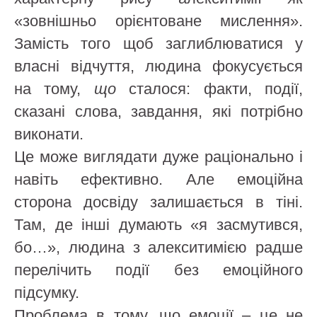
«зовнішньо орієнтоване мислення».
Замість того щоб заглиблюватися у
власні відчуття, людина фокусується
на тому,
що
сталося: факти, події,
сказані слова, завдання, які потрібно
виконати.
Це може виглядати дуже раціонально і
навіть ефективно. Але емоційна
сторона досвіду залишається в тіні.
Там, де інші думають «я засмутився,
бо…», людина з алекситимією радше
перелічить події без емоційного
підсумку.
Проблема в тому, що емоції – це не