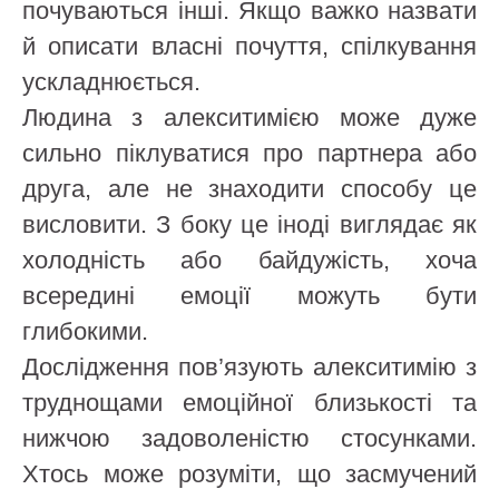
почуваються інші. Якщо важко назвати
й описати власні почуття, спілкування
ускладнюється.
Людина з алекситимією може дуже
сильно піклуватися про партнера або
друга, але не знаходити способу це
висловити. З боку це іноді виглядає як
холодність або байдужість, хоча
всередині емоції можуть бути
глибокими.
Дослідження пов’язують алекситимію з
труднощами емоційної близькості та
нижчою задоволеністю стосунками.
Хтось може розуміти, що засмучений