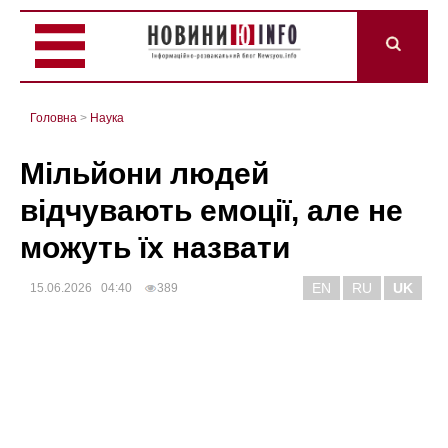
Головна
>
Наука
Мільйони людей
відчувають емоції, але не
можуть їх назвати
EN
RU
UK
15.06.2026 04:40
389