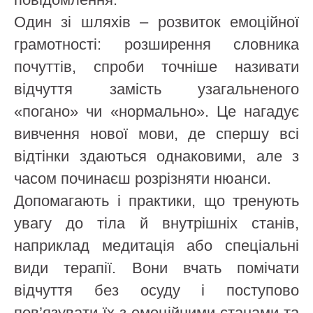
Один зі шляхів – розвиток емоційної
грамотності: розширення словника
почуттів, спроби точніше називати
відчуття замість узагальненого
«погано» чи «нормально». Це нагадує
вивчення нової мови, де спершу всі
відтінки здаються однаковими, але з
часом починаєш розрізняти нюанси.
Допомагають і практики, що тренують
увагу до тіла й внутрішніх станів,
наприклад медитація або спеціальні
види терапії. Вони вчать помічати
відчуття без осуду і поступово
пов’язувати їх з емоційними станами та