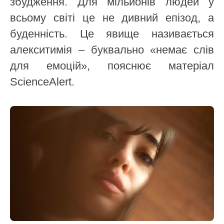
збудження. Для мільйонів людей у
всьому світі це не дивний епізод, а
буденність. Це явище називається
алекситимія – буквально «немає слів
для емоцій», пояснює матеріал
ScienceAlert.