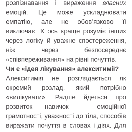
розпізнавання і вираження
власних
емоцій. Це може ускладнювати
емпатію, але не обов’язково її
виключає. Хтось краще розуміє інших
через логіку й уважне спостереження,
ніж через безпосереднє
«співпереживання» на рівні почуттів.
Чи є «ідея лікування» алекситимії?
Алекситимія не розглядається як
окремий розлад, який потрібно
«вилікувати». Радше йдеться про
розвиток навичок – емоційної
грамотності, уважності до тіла, способів
виражати почуття в словах і діях. Для