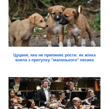
Цуценя, яке не припиняє рости: як жінка
взяла з притулку "маленького" песика