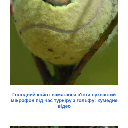
Голодний койот намагався з'їсти пухнастий
мікрофон під час турніру з гольфу: кумедне
відео