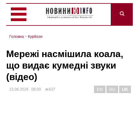
Головна
>
Курйози
Мережі насмішила коала,
що видає кумедні звуки
(відео)
EN
RU
UK
15.06.2026 08:00
637