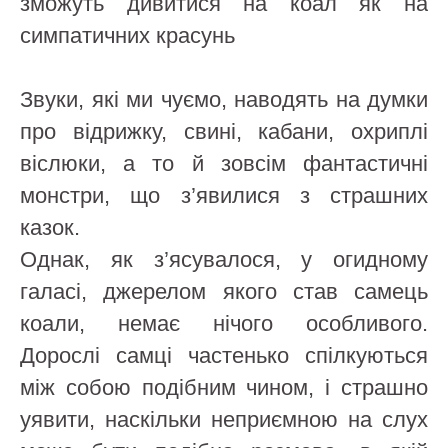
зможуть дивитися на коал як на
симпатичних красунь
Звуки, які ми чуємо, наводять на думки
про відрижку, свині, кабани, охриплі
віслюки, а то й зовсім фантастичні
монстри, що з’явилися з страшних
казок.
Однак, як з’ясувалося, у огидному
галасі, джерелом якого став самець
коали, немає нічого особливого.
Дорослі самці частенько спілкуються
між собою подібним чином, і страшно
уявити, наскільки неприємною на слух