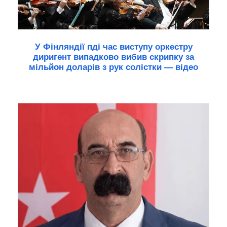
У Фінляндії пді час виступу оркестру
диригент випадково вибив скрипку за
мільйон доларів з рук солістки — відео