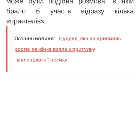
може бути подібна розмова, в якій
брало б участь відразу кілька
«приятелів».
Останні новини:
Цуценя, яке не припиняє
рости: як жінка взяла з притулку
"маленького" песика