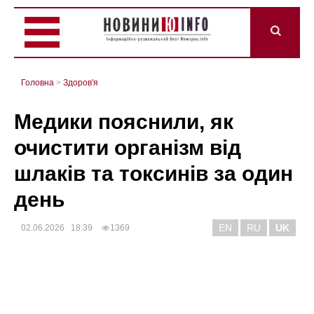
Головна
>
Здоров'я
Медики пояснили, як
очистити організм від
шлаків та токсинів за один
день
EN
RU
UK
02.06.2026 18:39
1369