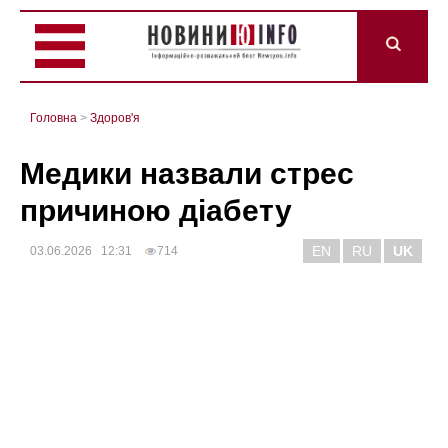
Головна
>
Здоров'я
Медики назвали стрес
причиною діабету
EN
RU
UK
03.06.2026 12:31
714