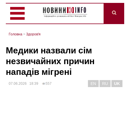
Головна
>
Здоров'я
Медики назвали сім
незвичайних причин
нападів мігрені
EN
RU
UK
07.06.2026 18:39
557