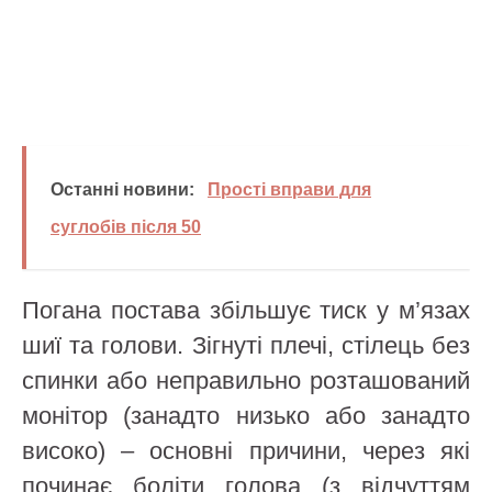
Останні новини:
Прості вправи для
суглобів після 50
Погана постава збільшує тиск у м’язах
шиї та голови. Зігнуті плечі, стілець без
спинки або неправильно розташований
монітор (занадто низько або занадто
високо) – основні причини, через які
починає боліти голова (з відчуттям