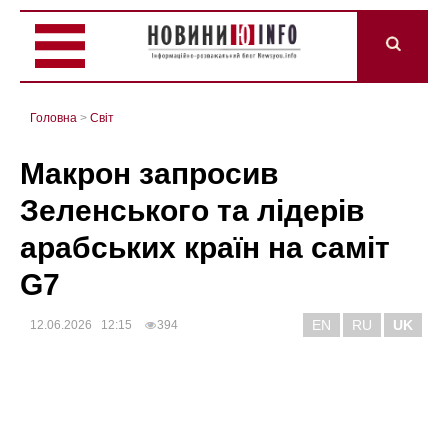
Головна
>
Світ
Макрон запросив
Зеленського та лідерів
арабських країн на саміт
G7
EN
RU
UK
12.06.2026 12:15
394