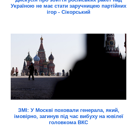
Україною не має стати заручницею партійних
ігор - Сікорський
ЗМІ: У Москві поховали генерала, який,
імовірно, загинув під час вибуху на ювілеї
головкома ВКС