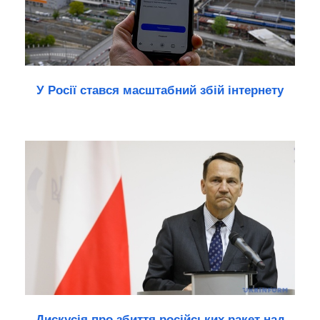
У Росії стався масштабний збій інтернету
Дискусія про збиття російських ракет над