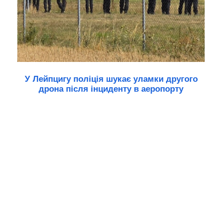
У Лейпцигу поліція шукає уламки другого
дрона після інциденту в аеропорту