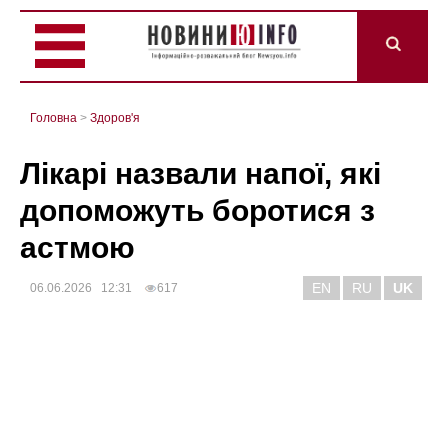
Головна
>
Здоров'я
Лікарі назвали напої, які
допоможуть боротися з
астмою
EN
RU
UK
06.06.2026 12:31
617