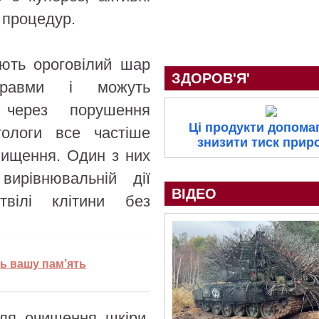
 процедур.
ють ороговілий шар
ЗДОРОВ'Я'
травми і можуть
 через порушення
Ці продукти допома
етологи все частіше
знизити тиск прир
чищення. Один з них
ирівнювальній дії
ВІДЕО
твілі клітини без
ть вашу пам’ять
ля очищення шкіри,