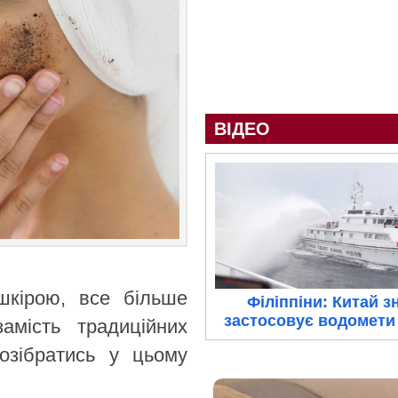
ВІДЕО
шкірою, все більше
Філіппіни: Китай з
застосовує водомети 
амість традиційних
озібратись у цьому