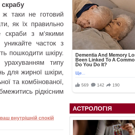
 скрабу
 ж таки не готовий
ти, як їх правильно
е скраби з м’якими
, уникайте часток з
уть пошкодити шкіру.
з урахуванням типу
нь для жирної шкіри,
ної та комбінованої,
обмежитись рідкісним
АСТРОЛОГІЯ
 ваш внутрішній спокій