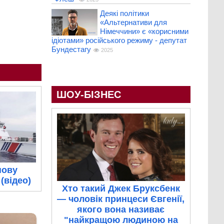
Деякі політики
«Альтернативи для
Німеччини» є «корисними
ідіотами» російського режиму - депутат
Бундестагу
2025
ШОУ-БІЗНЕС
нову
(відео)
Хто такий Джек Бруксбенк
— чоловік принцеси Євгенії,
якого вона називає
"найкращою людиною на