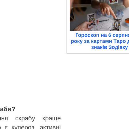
Гороскоп на 6 серпн
року за картами Таро 
знаків Зодіаку
раби?
ання скрабу краще
о є купероз, активні