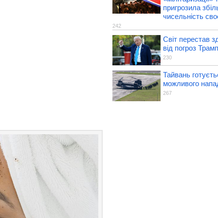
пригрозила збі
чисельність своє
242
Світ перестав з
від погроз Трам
230
Тайвань готуєть
можливого напа
267