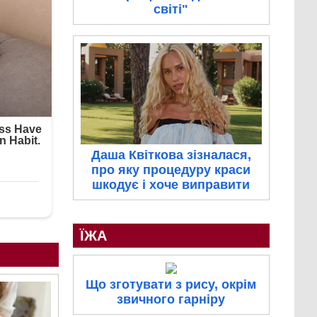
світі"
Даша Квіткова зізналася,
про яку процедуру краси
шкодує і хоче виправити
ЇЖА
Що зготувати з рису, окрім
звичного гарніру