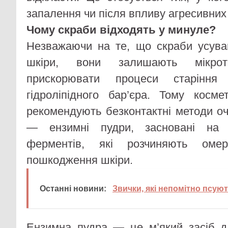
запалення чи після впливу агресивних
Чому скраби відходять у минуле?
Незважаючи на те, що скраби усува
шкіри, вони залишають мікро
прискорювати процеси старіння
гідроліпідного бар’єра. Тому косм
рекомендують безконтактні методи о
— ензимні пудри, засновані на в
ферментів, які розчиняють омер
пошкодження шкіри.
Останні новини:
Звички, які непомітно псую
Ензимна пудра — це м’який засіб д