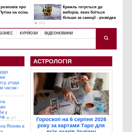
 розповів про
Кремль готується до
Путіна на осінь
виборів, яких боїться
більше за санкції - розвідка
2411
БІЗНЕС
КУРЙОЗИ
ВІДЕОНОВИНИ
АСТРОЛОГІЯ
щодо
оки
есу, угода
м часом -
ила
мін
би у
 РФ
227
Гороскоп на 6 серпня 2026
року за картами Таро для
ла Японію в
та
всіх знаків Зодіаку