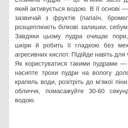
який активується водою. В її основі 
зазвичай з фруктів (папаїн, бромел
розщеплюють білкові залишки, себум 
Завдяки цьому пудра очищає пори,
шкіри й робить її гладкою без мех
агресивних кислот. Підійде навіть для 
Як користуватися такими пудрами —
насипте трохи пудри на вологу дол
крапель води, розітріть до м’якої пін
обличчя, помасажуйте 30-60 секу
водою.