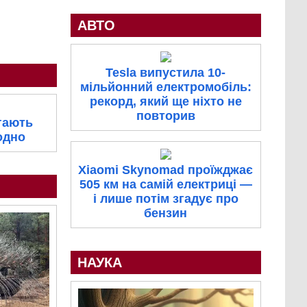
АВТО
Tesla випустила 10-
мільйонний електромобіль:
рекорд, який ще ніхто не
повторив
гають
одно
Xiaomi Skynomad проїжджає
505 км на самій електриці —
і лише потім згадує про
бензин
НАУКА