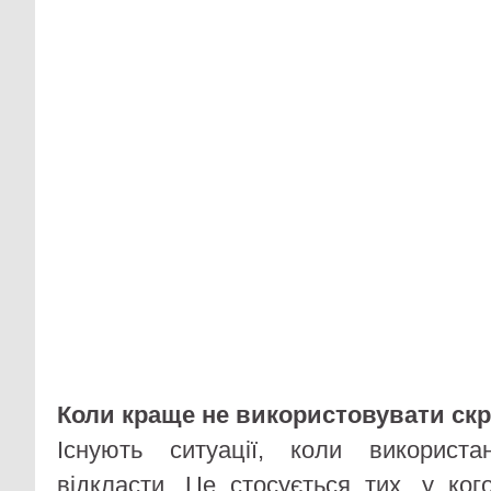
Коли краще не використовувати ск
Існують ситуації, коли використ
відкласти. Це стосується тих, у ког