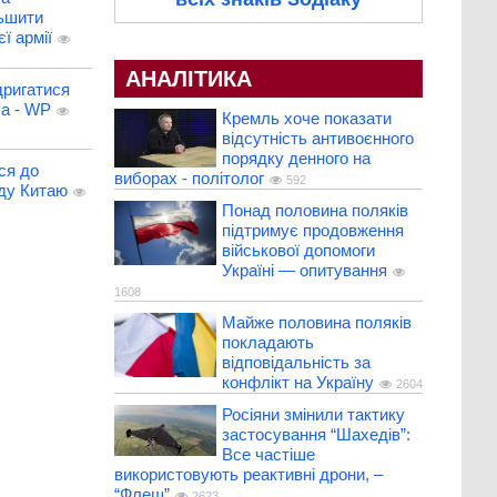
льшити
ї армії
АНАЛІТИКА
дригатися
па - WP
Кремль хоче показати
відсутність антивоєнного
порядку денного на
ся до
виборах - політолог
592
ду Китаю
Понад половина поляків
підтримує продовження
військової допомоги
Україні — опитування
1608
Майже половина поляків
покладають
відповідальність за
конфлікт на Україну
2604
Росіяни змінили тактику
застосування “Шахедів”:
Все частіше
використовують реактивні дрони, –
“Флеш”
2623