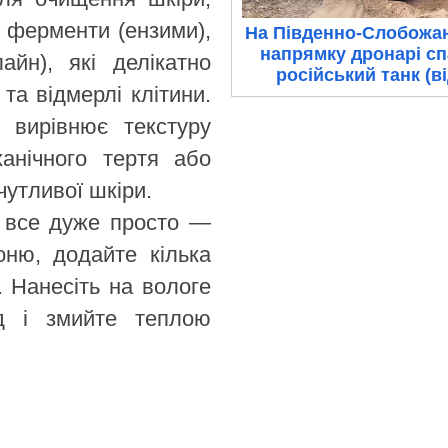
— ферменти (ензими),
На Південно-Слобожа
напрямку дронарі с
айн), які делікатно
російський танк (в
та відмерлі клітини.
 вирівнює текстуру
анічного тертя або
чутливої шкіри.
 все дуже просто —
оню, додайте кілька
и. Нанесіть на вологе
нд і змийте теплою