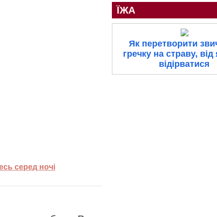
ЇЖА
Як перетворити зви
гречку на страву, від 
відірватися
есь серед ночі