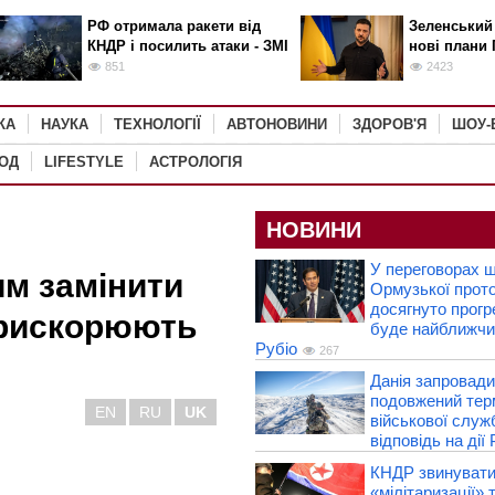
РФ отримала ракети від
Зеленський
КНДР і посилить атаки - ЗМІ
нові плани 
851
2423
КА
НАУКА
ТЕХНОЛОГІЇ
АВТОНОВИНИ
ЗДОРОВ'Я
ШОУ-
РОД
LIFESTYLE
АСТРОЛОГІЯ
НОВИНИ
У переговорах 
им замінити
Ормузької прот
досягнуто прогр
прискорюють
буде найближчи
Рубіо
267
Данія запровад
подовжений тер
EN
RU
UK
військової служ
відповідь на дії
КНДР звинувати
«мілітаризації» 