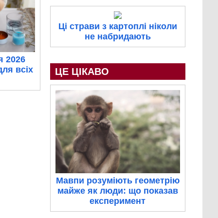
Ці страви з картоплі ніколи
не набридають
я 2026
для всіх
ЦЕ ЦІКАВО
Мавпи розуміють геометрію
майже як люди: що показав
експеримент