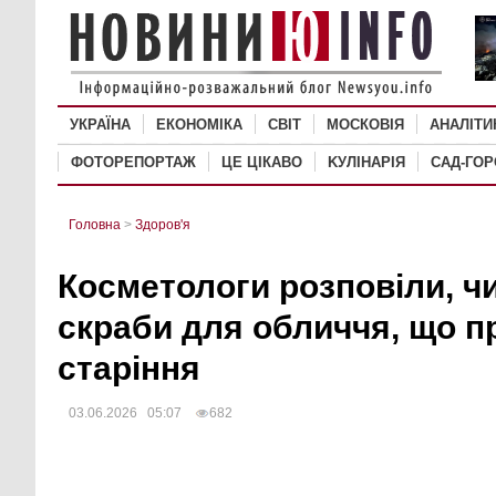
УКРАЇНА
ЕКОНОМІКА
СВІТ
MОСКОВІЯ
АНАЛІТИ
ФОТОРЕПОРТАЖ
ЦЕ ЦІКАВО
KУЛІНАРІЯ
САД-ГО
Головна
>
Здоров'я
Косметологи розповіли, ч
скраби для обличчя, що 
старіння
03.06.2026 05:07
682