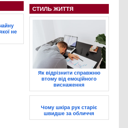
СТИЛЬ ЖИТТЯ
чайну
якої не
Як відрізнити справжню
втому від емоційного
виснаження
Чому шкіра рук старіє
швидше за обличчя