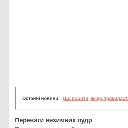
Останні новини:
Що робити, якщо прокидаєт
Переваги ензимних пудр