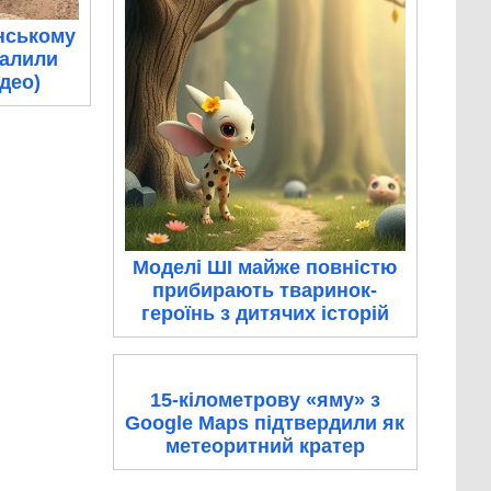
нському
палили
ідео)
Моделі ШІ майже повністю
прибирають тваринок-
героїнь з дитячих історій
15-кілометрову «яму» з
Google Maps підтвердили як
метеоритний кратер