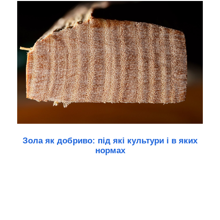
Зола як добриво: під які культури і в яких
нормах