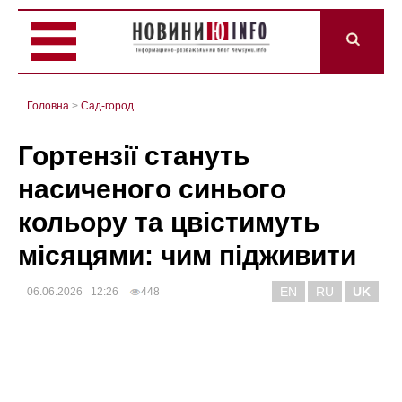
Головна
>
Сад-город
Гортензії стануть
насиченого синього
кольору та цвістимуть
місяцями: чим підживити
EN
RU
UK
06.06.2026 12:26
448