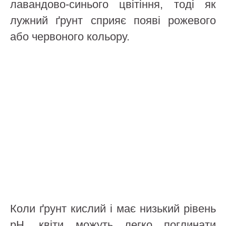
лавандово-синього цвітіння, тоді як
лужний ґрунт сприяє появі рожевого
або червоного кольору.
Коли ґрунт кислий і має низький рівень
pH, квіти можуть легко поглинати