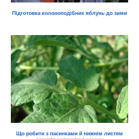
Підготовка колоноподібних яблунь до зими
Що робити з пасинками й нижнім листям