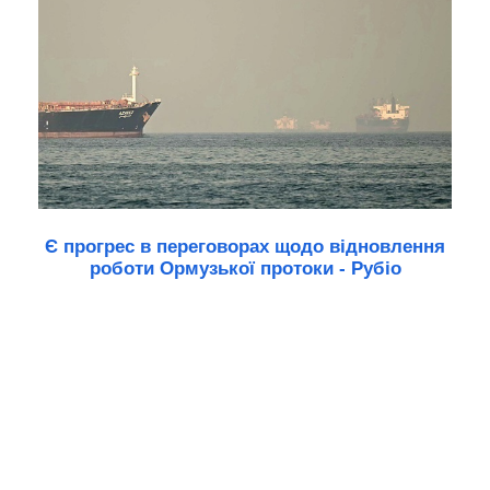
Є прогрес в переговорах щодо відновлення
роботи Ормузької протоки - Рубіо