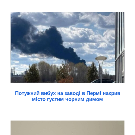
Потужний вибух на заводі в Пермі накрив
місто густим чорним димом