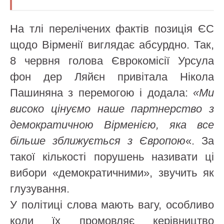
На тлі перелічених фактів позиція ЄС
щодо Вірменії виглядає абсурдно. Так,
8 червня голова Єврокомісії Урсула
фон дер Ляйєн привітала Нікола
Пашиняна з перемогою і додала:
«Ми
високо цінуємо наше партнерство з
демократичною Вірменією, яка все
більше зближується з Європою
«. За
такої кількості порушень називати ці
вибори «демократичними», звучить як
глузування.
У політиці слова мають вагу, особливо
коли їх промовляє керівництво