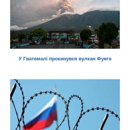
У Гватемалі прокинувся вулкан Фуего