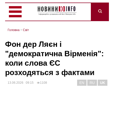
Головна
>
Світ
Фон дер Ляєн і
"демократична Вірменія":
коли слова ЄС
розходяться з фактами
EN
RU
UK
13.06.2026 09:15
1108