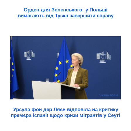
Орден для Зеленського: у Польщі
вимагають від Туска завершити справу
Урсула фон дер Ляєн відповіла на критику
премєра Іспанії щодо кризи мігрантів у Сеуті