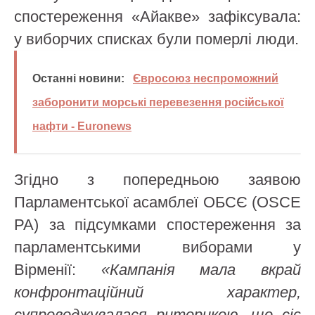
спостереження «Айакве» зафіксувала:
у виборчих списках були померлі люди.
Останні новини:
Євросоюз неспроможний
заборонити морські перевезення російської
нафти - Euronews
Згідно з попередньою заявою
Парламентської асамблеї ОБСЄ (OSCE
PA) за підсумками спостереження за
парламентськими виборами у
Вірменії:
«Кампанія мала вкрай
конфронтаційний характер,
супроводжувалася риторикою, що сіє