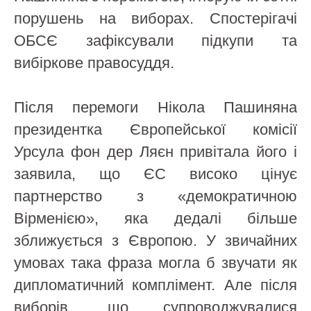
порушень на виборах. Спостерігачі
ОБСЄ зафіксували підкупи та
вибіркове правосуддя.
Після перемоги Нікола Пашиняна
президентка Європейської комісії
Урсула фон дер Ляєн привітала його і
заявила, що ЄС високо цінує
партнерство з «демократичною
Вірменією», яка дедалі більше
зближується з Європою. У звичайних
умовах така фраза могла б звучати як
дипломатичний комплімент. Але після
виборів, що супроводжувалися